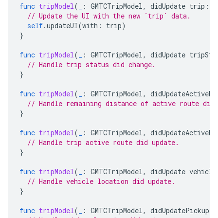
func
tripModel
(
_
:
GMTCTripModel
,
didUpdate
trip
:
G
// Update the UI with the new `trip` data.
self
.
updateUI
(
with
:
trip
)
}
func
tripModel
(
_
:
GMTCTripModel
,
didUpdate
tripSta
// Handle trip status did change.
}
func
tripModel
(
_
:
GMTCTripModel
,
didUpdateActiveRo
// Handle remaining distance of active route did
}
func
tripModel
(
_
:
GMTCTripModel
,
didUpdateActiveRo
// Handle trip active route did update.
}
func
tripModel
(
_
:
GMTCTripModel
,
didUpdate
vehicle
// Handle vehicle location did update.
}
func
tripModel
(
_
:
GMTCTripModel
,
didUpdatePickupLo