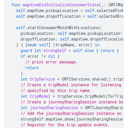
func
mapViewDidInitializeCustomerState
(
_
:
GMTCMapV
self
.
mapView
.
pickupLocation
=
self
.
selectedPicku
self
.
mapView
.
dropoffLocation
=
self
.
selectedDrop
self
.
startConsumerMatchWithLocations
(
pickupLocation
:
self
.
mapView
.
pickupLocation
!,
dropoffLocation
:
self
.
mapView
.
dropoffLocation
!
)
{
[
weak
self
]
(
tripName
,
error
)
in
guard
let
strongSelf
=
self
else
{
return
}
if
error
!=
nil
{
// print error message.
return
}
let
tripService
=
GMTCServices
.
shared
().
tripSe
// Create a tripModel instance for listening th
// specified by this trip name.
let
tripModel
=
tripService
.
tripModel
(
forTripN
// Create a journeySharingSession instance bas
let
journeySharingSession
=
GMTCJourneySharing
// Add the journeySharingSession instance on t
strongSelf
.
mapView
.
show
(
journeySharingSession
)
// Register for the trip update events.