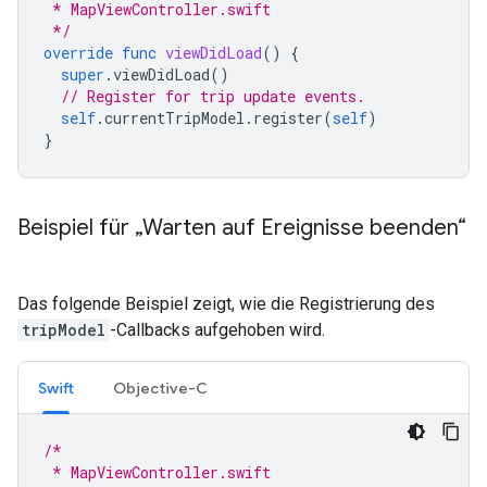
 * MapViewController.swift
 */
override
func
viewDidLoad
()
{
super
.
viewDidLoad
()
// Register for trip update events.
self
.
currentTripModel
.
register
(
self
)
}
Beispiel für „Warten auf Ereignisse beenden“
Das folgende Beispiel zeigt, wie die Registrierung des
tripModel
-Callbacks aufgehoben wird.
Swift
Objective-C
/*
 * MapViewController.swift