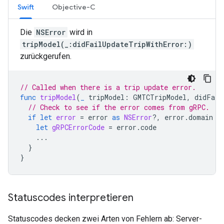
Swift
Objective-C
Die
NSError
wird in
tripModel(_:didFailUpdateTripWithError:)
zurückgerufen.
// Called when there is a trip update error.
func
tripModel
(
_
tripModel
:
GMTCTripModel
,
didFail
// Check to see if the error comes from gRPC.
if
let
error
=
error
as
NSError
?,
error
.
domain
=
let
gRPCErrorCode
=
error
.
code
...
}
}
Statuscodes interpretieren
Statuscodes decken zwei Arten von Fehlern ab: Server-