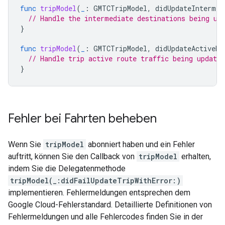
func
tripModel
(
_
:
GMTCTripModel
,
didUpdateIntermed
// Handle the intermediate destinations being up
}
func
tripModel
(
_
:
GMTCTripModel
,
didUpdateActiveRo
// Handle trip active route traffic being updated
}
Fehler bei Fahrten beheben
Wenn Sie
tripModel
abonniert haben und ein Fehler
auftritt, können Sie den Callback von
tripModel
erhalten,
indem Sie die Delegatenmethode
tripModel(_:didFailUpdateTripWithError:)
implementieren. Fehlermeldungen entsprechen dem
Google Cloud-Fehlerstandard. Detaillierte Definitionen von
Fehlermeldungen und alle Fehlercodes finden Sie in der