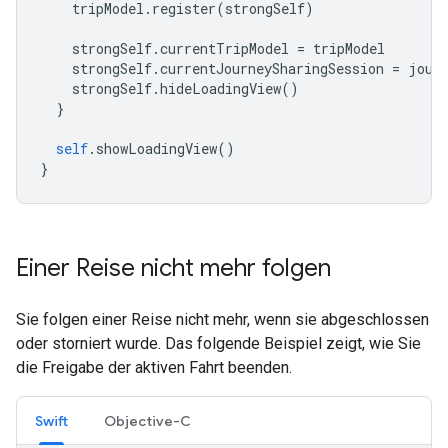
tripModel
.
register
(
strongSelf
)
strongSelf
.
currentTripModel
=
tripModel
strongSelf
.
currentJourneySharingSession
=
jour
strongSelf
.
hideLoadingView
()
}
self
.
showLoadingView
()
}
Einer Reise nicht mehr folgen
Sie folgen einer Reise nicht mehr, wenn sie abgeschlossen
oder storniert wurde. Das folgende Beispiel zeigt, wie Sie
die Freigabe der aktiven Fahrt beenden.
Swift
Objective-C