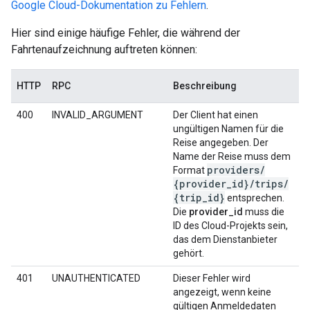
Google Cloud-Dokumentation zu Fehlern
.
Hier sind einige häufige Fehler, die während der
Fahrtenaufzeichnung auftreten können:
HTTP
RPC
Beschreibung
400
INVALID_ARGUMENT
Der Client hat einen
ungültigen Namen für die
Reise angegeben. Der
Name der Reise muss dem
providers
/
Format
{provider
_
id}
/
trips
/
{trip
_
id}
entsprechen.
Die
provider_id
muss die
ID des Cloud-Projekts sein,
das dem Dienstanbieter
gehört.
401
UNAUTHENTICATED
Dieser Fehler wird
angezeigt, wenn keine
gültigen Anmeldedaten