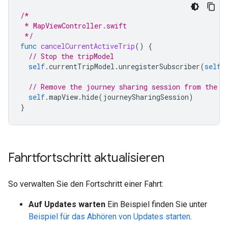
/*
 * MapViewController.swift
 */
func
cancelCurrentActiveTrip
()
{
// Stop the tripModel
self
.
currentTripModel
.
unregisterSubscriber
(
self
)
// Remove the journey sharing session from the m
self
.
mapView
.
hide
(
journeySharingSession
)
}
Fahrtfortschritt aktualisieren
So verwalten Sie den Fortschritt einer Fahrt:
Auf Updates warten
Ein Beispiel finden Sie unter
Beispiel für das Abhören von Updates starten
.