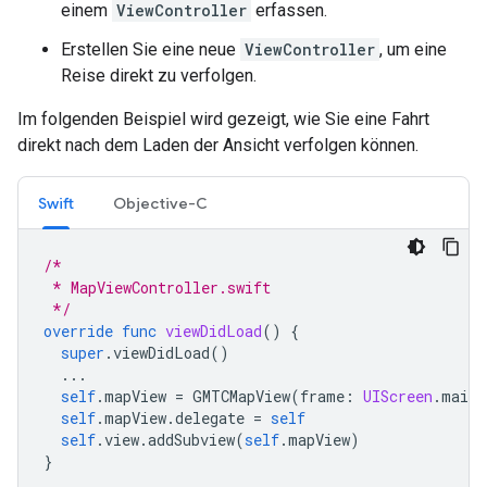
einem
ViewController
erfassen.
Erstellen Sie eine neue
ViewController
, um eine
Reise direkt zu verfolgen.
Im folgenden Beispiel wird gezeigt, wie Sie eine Fahrt
direkt nach dem Laden der Ansicht verfolgen können.
Swift
Objective-C
/*
 * MapViewController.swift
 */
override
func
viewDidLoad
()
{
super
.
viewDidLoad
()
...
self
.
mapView
=
GMTCMapView
(
frame
:
UIScreen
.
main
.
self
.
mapView
.
delegate
=
self
self
.
view
.
addSubview
(
self
.
mapView
)
}