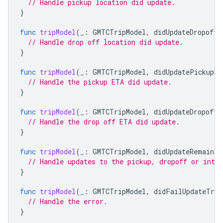
// Handle pickup location did update.
}
func
tripModel
(
_
:
GMTCTripModel
,
didUpdateDropoffL
// Handle drop off location did update.
}
func
tripModel
(
_
:
GMTCTripModel
,
didUpdatePickupET
// Handle the pickup ETA did update.
}
func
tripModel
(
_
:
GMTCTripModel
,
didUpdateDropoffE
// Handle the drop off ETA did update.
}
func
tripModel
(
_
:
GMTCTripModel
,
didUpdateRemainin
// Handle updates to the pickup, dropoff or inte
}
func
tripModel
(
_
:
GMTCTripModel
,
didFailUpdateTrip
// Handle the error.
}