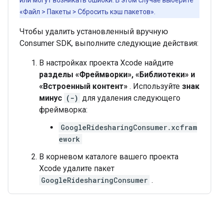
или могут возникать ошибки. В этом случае выберите
«Файл > Пакеты > Сбросить кэш пакетов».
Чтобы удалить установленный вручную
Consumer SDK, выполните следующие действия:
В настройках проекта Xcode найдите
разделы «Фреймворки», «Библиотеки» и
«Встроенный контент»
. Используйте
знак
минус
(-)
для удаления следующего
фреймворка:
GoogleRidesharingConsumer.xcfram
ework
В корневом каталоге вашего проекта
Xcode удалите пакет
GoogleRidesharingConsumer
.