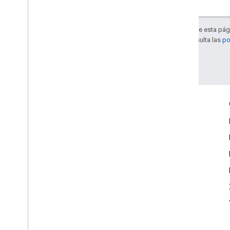
Salvo que se indique lo contrario, el contenido de esta pág
Apache 2.0
. Para obtener más información, consulta las
po
Última actualización: 2025-08-31 (UTC)
Interactúa
Google Developer Program
Google Developer Groups
Google Developer Experts
Accelerators
Google Cloud & NVIDIA