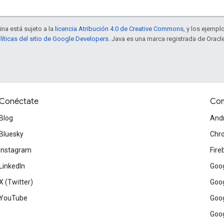
ina está sujeto a la
licencia Atribución 4.0 de Creative Commons
, y los ejempl
líticas del sitio de Google Developers
. Java es una marca registrada de Oracle
Conéctate
Com
Blog
And
Bluesky
Chr
Instagram
Fire
LinkedIn
Goog
X (Twitter)
Goog
YouTube
Goog
Goog