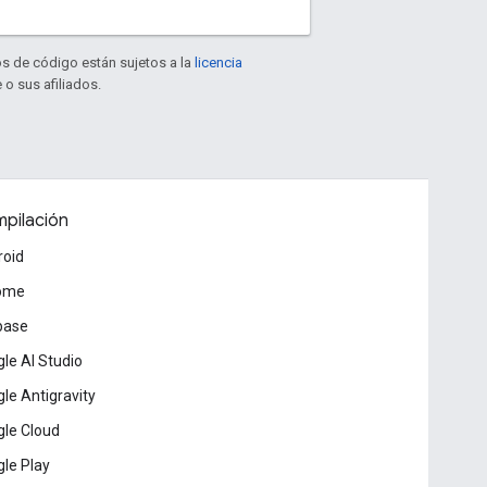
os de código están sujetos a la
licencia
 o sus afiliados.
pilación
roid
ome
base
le AI Studio
le Antigravity
le Cloud
le Play