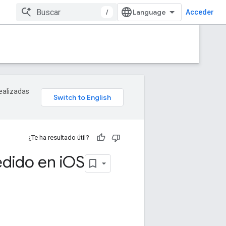
/
Acceder
realizadas
¿Te ha resultado útil?
dido en i
OS