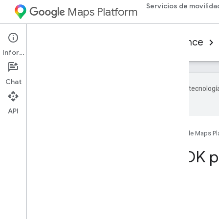
Servicios de movilida
Maps Platform
Mobility Services
Consumer experience
Información
Chat
Google utiliza tecnologí
con IA pueden contener errores.
API
Página principal
Productos
Google Maps Pl
Referencia del SDK p