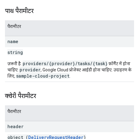
पाथ पैरामीटर
पैरामीटर
name
string
providers/{provider}/tasks/{task}
ज़रूरी है.
फ़ॉर्मैट में होना
provider
चाहिए.
, Google Cloud प्रोजेक्ट आईडी होना चाहिए. उदाहरण के
sample-cloud-project
लिए,
.
क्वेरी पैरामीटर
पैरामीटर
header
object (
DeliveryRequestHeader
)