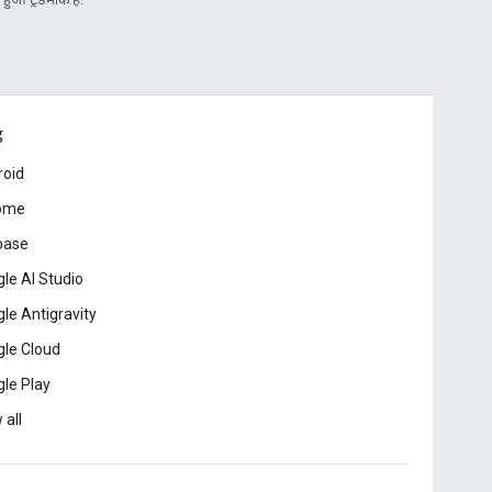
ड
roid
ome
base
le AI Studio
le Antigravity
le Cloud
le Play
 all