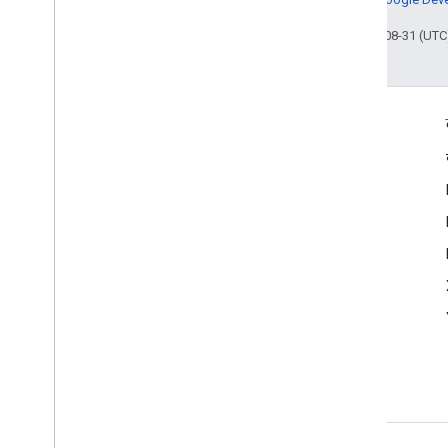
आखिरी बार 2025-08-31 (UTC)
दर्शकों की दिलचस्पी से जुड़े आंकड़े
Google Developer Program
Google Developer Groups
Google Developer Experts
Accelerators
Google Cloud & NVIDIA