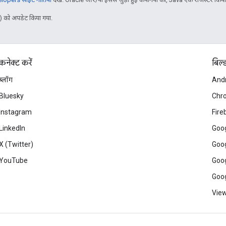
 को अपडेट किया गया.
कनेक्ट करें
बिल्
ब्लॉग
And
Bluesky
Chr
Instagram
Fire
LinkedIn
Goog
X (Twitter)
Goog
YouTube
Goog
Goog
View