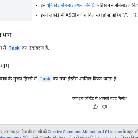
इसे
यूनिकोड नॉर्मलाइज़ेशन फ़ॉर्म C
के हिसाब से नॉर्मलाइज़ किय
इनमें से कोई भी ASCII वर्ण शामिल नहीं होना चाहिए: '/', ':', '?', 
य भाग
 में
Task
का उदाहरण है.
 भाग
ब के मुख्य हिस्से में
Task
का नया इंस्टेंस शामिल किया जाता है.
क्या इस कॉन्टेंट से आपको मदद मिली?
, तब तक इस पेज की सामग्री को
Creative Commons Attribution 4.0 License
के तहत और
opers साइट नीतियां
देखें. Oracle और/या इससे जुड़ी हुई कंपनियों का, Java एक रजिस्टर किया हु