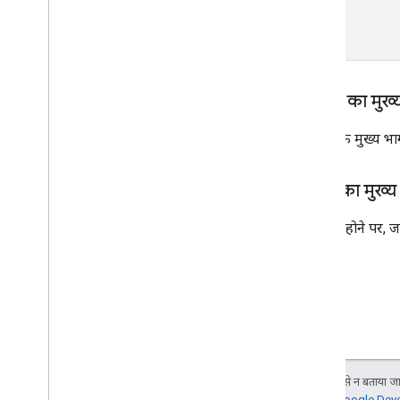
अनुरोध का मुख्
अनुरोध के मुख्य भाग
जवाब का मुख्य
कामयाब होने पर, जवा
जब तक कुछ अलग से न बताया जाए
जानकारी के लिए,
Google Devel