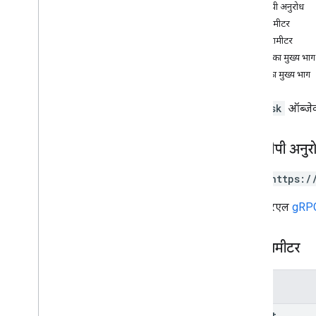
एचटीटीपी अनुरोध
बैच बनाएं
पाथ पैरामीटर
बनाएं
क्वेरी पैरामीटर
मिटाएं
अनुरोध का मुख्य भाग
सदस्यता लें
जवाब का मुख्य भाग
सूची
पैच
नया
Task
ऑब्जेक
प्रकार
डिलीवरी अनुरोध हेडर
एचटीटीपी अनुर
डिलीवरी की जगह
Lat
Lng
POST https:/
स्थान जानकारी
राज्य
यह यूआरएल
gRPC 
टास्क एट्रिब्यूट
टास्क का नतीजा
पाथ पैरामीटर
Time
Window
वाहन मार्ग सेगमेंट
पैरामीटर
parent