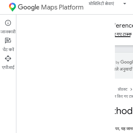
मोबिलिटी सेवाएं
Maps Platform
Mobility Services
Fleet Engine
Referenc
जानकारी
खास जानकारी
मांग पर की जाने वाली यात्राएं
शेड्यूल किए गए टास्क
चैट करें
एपीआई
एआई से मिले अनुवादों म
फ़्लीट इंजन एपीआई - RPC रेफ़रंस
फ़्लीट इंजन एपीआई - REST रेफ़रंस
होम पेज
प्रॉडक्ट
खास जानकारी
शेड्यूल किए गए टा
REST रिसॉर्स
Method:
provider
.
delivery
Vehicles
provider
.
task
Tracking
Info
provider
.
Tasks
इस पेज पर, यह जानक
खास जानकारी