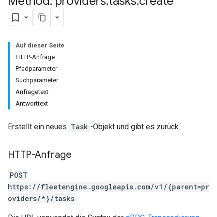
Method: providers
.
tasks
.
create
Auf dieser Seite
HTTP-Anfrage
Pfadparameter
Suchparameter
Anfragetext
Antworttext
Erstellt ein neues
Task
-Objekt und gibt es zurück.
HTTP-Anfrage
POST
https://fleetengine.googleapis.com/v1/{parent=pr
oviders/*}/tasks