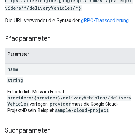
https://fleetengine.googleapis.com/v1/{name=pro
viders/*/deliveryVehicles/*}
Die URL verwendet die Syntax der
gRPC-Transcodierung
.
Pfadparameter
Parameter
name
string
Erforderlich. Muss im Format
providers/{provider}/deliveryVehicles/{delivery
Vehicle}
provider
vorliegen.
muss die Google Cloud-
sample-cloud-project
Projekt-ID sein. Beispiel:
Suchparameter