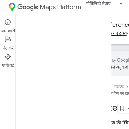
मोबिलिटी सेवाएं
Maps Platform
Mobility Services
Fleet Engine
Referenc
जानकारी
खास जानकारी
मांग पर की जाने वाली यात्राएं
शेड्यूल किए गए टास्क
चैट करें
एपीआई
एआई से मिले अनुवादों म
फ़्लीट इंजन एपीआई - RPC रेफ़रंस
फ़्लीट इंजन एपीआई - REST रेफ़रंस
होम पेज
प्रॉडक्ट
खास जानकारी
शेड्यूल किए गए टा
REST रिसॉर्स
State
provider
.
delivery
Vehicles
provider
.
task
Tracking
Info
provider
.
Tasks
किसी टास्क की स्थिति