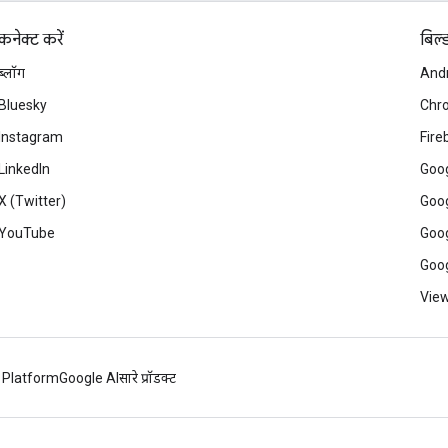
कनेक्ट करें
बिल्
ब्लॉग
And
Bluesky
Chr
Instagram
Fire
LinkedIn
Goog
X (Twitter)
Goog
YouTube
Goog
Goog
View
 Platform
Google AI
सारे प्रॉडक्ट