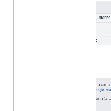
प्रकार
डिलीवरी अनुरोध हेडर
Enums
डिलीवरी की जगह
STATE
_
UNSPEC
Lat
Lng
स्थान जानकारी
OPEN
राज्य
टास्क एट्रिब्यूट
CLOSED
टास्क का नतीजा
Time
Window
वाहन मार्ग सेगमेंट
जब तक कुछ अलग से न बताया जाए
जानकारी के लिए,
Google Devel
आखिरी बार 2025-08-31 (UTC)