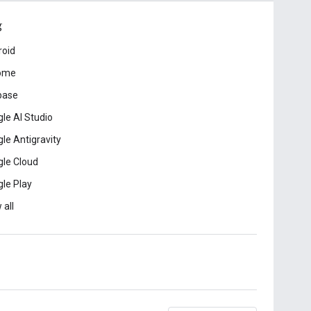
ड
roid
ome
base
le AI Studio
le Antigravity
le Cloud
le Play
 all