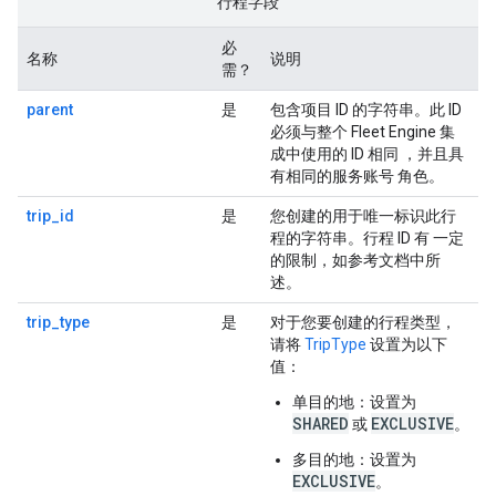
行程字段
必
名称
说明
需？
parent
是
包含项目 ID 的字符串。此 ID
必须与整个 Fleet Engine 集
成中使用的 ID 相同 ，并且具
有相同的服务账号 角色。
trip_id
是
您创建的用于唯一标识此行
程的字符串。行程 ID 有 一定
的限制，如参考文档中所
述。
trip_type
是
对于您要创建的行程类型，
请将
TripType
设置为以下
值：
单目的地
：设置为
SHARED
EXCLUSIVE
或
。
多目的地
：设置为
EXCLUSIVE
。