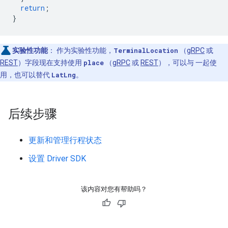
return
;
}
实验性功能
：
作为实验性功能，
TerminalLocation
（
gRPC
或
REST
）字段现在支持使用
place
（
gRPC
或
REST
），可以与 一起使
用，也可以替代
LatLng
。
后续步骤
更新和管理行程状态
设置 Driver SDK
该内容对您有帮助吗？