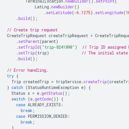
TerminalLocation
.
newBuilder
().
setPoint
(
LatLng
.
newBuilder
()
.
setLatitude
(
-
6.1275
).
setLongitude
(
1
.
build
();
// Create trip request
CreateTripRequest
createTripRequest
=
CreateTripRequ
.
setParent
(
parent
)
.
setTripId
(
"trip-8241890"
)
// Trip ID assigned 
.
setTrip
(
trip
)
// The initial state
.
build
();
// Error handling.
try
{
Trip
createdTrip
=
tripService
.
createTrip
(
createTr
}
catch
(
StatusRuntimeException
e
)
{
Status
s
=
e
.
getStatus
();
switch
(
s
.
getCode
())
{
case
ALREADY_EXISTS
:
break
;
case
PERMISSION_DENIED
:
break
;
}