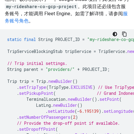
my-rideshare-co-gcp-project
。此项目还必须包含服
务账号，才能调用 Fleet Engine。如需了解详情，请参阅
服
务账号角色
。
static
final
String
PROJECT_ID
=
"my-rideshare-co-gc
TripServiceBlockingStub
tripService
=
TripService
.
ne
// Trip initial settings.
String
parent
=
"providers/"
+
PROJECT_ID
;
Trip
trip
=
Trip
.
newBuilder
()
.
setTripType
(
TripType
.
EXCLUSIVE
)
// Use TripType
.
setPickupPoint
(
// Grand Indone
TerminalLocation
.
newBuilder
().
setPoint
(
LatLng
.
newBuilder
()
.
setLatitude
(
-
6.195139
).
setLongitude
.
setNumberOfPassengers
(
2
)
// Provide the drop-off point if available.
.
setDropoffPoint
(