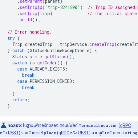
.
setParent
(
parent
)
.
setTripId
(
"trip-8241890"
)
// Trip ID assigned 
.
setTrip
(
trip
)
// The initial state
.
build
();
// Error handling.
try
{
Trip
createdTrip
=
tripService
.
createTrip
(
createTr
}
catch
(
StatusRuntimeException
e
)
{
Status
s
=
e
.
getStatus
();
switch
(
s
.
getCode
())
{
case
ALREADY_EXISTS
:
break
;
case
PERMISSION_DENIED
:
break
;
}
return
;
}
ทดลอง:
ในฐานะฟีเจอร์ทดลอง ตอนนี้ฟิลด์
TerminalLocation
(
gRPC
หรือ
REST
) รองรับการใช้
place
(
gRPC
หรือ
REST
) ควบคู่กับ หรือแทน
LatLng