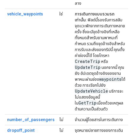
ลาง
vehicle_waypoints
ใช่
การเดินทางแบบรวมรถ
เท่านั้น
: ฟิลด์นี้รองรับการสลับ
จุดแวะพักจากการเดินทางหลาย
ครั้ง ซึ่งจะมีจุดอ้างอิงที่เหลือ
ทั้งหมดสำหรับยานพาหนะที่
กำหนด รวมถึงจุดอ้างอิงสำหรับ
การรับและส่งของทริปนี้ คุณตั้ง
ค่าช่องนี้ได้ โดยโทรหา
CreateTrip
หรือ
UpdateTrip
นอกจากนี้ คุณ
ยัง อัปเดตจุดอ้างอิงของยาน
waypoints
พาหนะผ่านช่อง
ได้
ด้วย การเรียกไปยัง
UpdateVehicle
บริการจะ
ไม่แสดงข้อมูลนี้
GetTrip
ใน
เนื่องด้วยเหตุผล
ด้านความเป็นส่วนตัว
number_of_passengers
ไม่
จำนวนผู้โดยสารในการเดินทาง
dropoff_point
ไม่
จุดหมายปลายทางของการเดิน