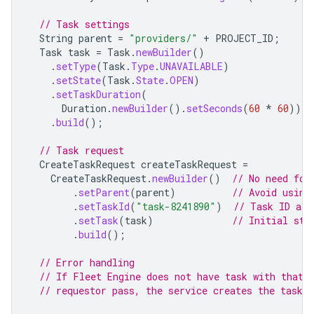
// Task settings
String
parent
=
"providers/"
+
PROJECT_ID
;
Task
task
=
Task
.
newBuilder
()
.
setType
(
Task
.
Type
.
UNAVAILABLE
)
.
setState
(
Task
.
State
.
OPEN
)
.
setTaskDuration
(
Duration
.
newBuilder
().
setSeconds
(
60
*
60
))
.
build
();
// Task request
CreateTaskRequest
createTaskRequest
=
CreateTaskRequest
.
newBuilder
()
// No need for
.
setParent
(
parent
)
// Avoid using
.
setTaskId
(
"task-8241890"
)
// Task ID ass
.
setTask
(
task
)
// Initial sta
.
build
();
// Error handling
// If Fleet Engine does not have task with that 
// requestor pass, the service creates the task s