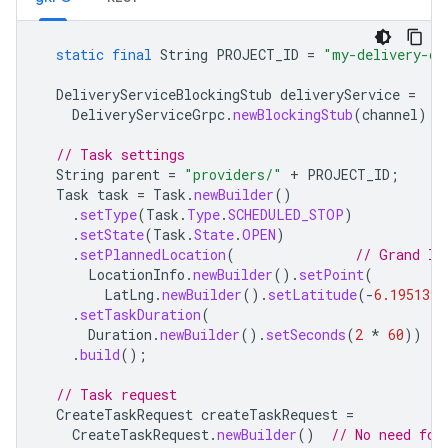
static
final
String
PROJECT_ID
=
"my-delivery-co
DeliveryServiceBlockingStub
deliveryService
=
DeliveryServiceGrpc
.
newBlockingStub
(
channel
);
// Task settings
String
parent
=
"providers/"
+
PROJECT_ID
;
Task
task
=
Task
.
newBuilder
()
.
setType
(
Task
.
Type
.
SCHEDULED_STOP
)
.
setState
(
Task
.
State
.
OPEN
)
.
setPlannedLocation
(
// Grand In
LocationInfo
.
newBuilder
().
setPoint
(
LatLng
.
newBuilder
().
setLatitude
(
-
6.195139
)
.
setTaskDuration
(
Duration
.
newBuilder
().
setSeconds
(
2
*
60
))
.
build
();
// Task request
CreateTaskRequest
createTaskRequest
=
CreateTaskRequest
.
newBuilder
()
// No need for