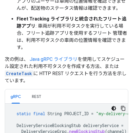
アプリのユーザーは車両の位置情報を確認できませ
んが、配送物のステータス情報は確認できます。
Fleet Tracking ライブラリと統合されたフリート追
跡アプリ
: 車両が利用不可タスクを実行している場
合、フリート追跡アプリを使用するフリート 管理者
は、利用不可タスクの車両の位置情報を確認できま
す。
次の例は、
Java gRPC ライブラリ
を使用してスケジュー
ル設定された利用不可タスクを作成する方法、または
CreateTask
に HTTP REST リクエストを行う方法を示し
ています。
gRPC
REST
static
final
String
PROJECT_ID
=
"my-delivery-co
DeliveryServiceBlockingStub
deliveryService
=
DeliveryServiceGrpc
.
newBlockingStub
(
channel
);