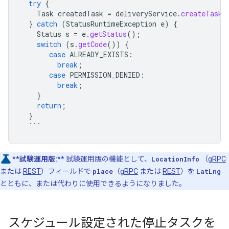
try
{
Task
createdTask
=
deliveryService
.
createTask
(
}
catch
(
StatusRuntimeException
e
)
{
Status
s
=
e
.
getStatus
();
switch
(
s
.
getCode
())
{
case
ALREADY_EXISTS
:
break
;
case
PERMISSION_DENIED
:
break
;
}
return
;
}
```
**試験運用版:**
試験運用版の機能として、
LocationInfo
（
gRPC
または
REST
）フィールドで
place
（
gRPC
または
REST
）を
LatLng
とともに、または代わりに使用できるようになりました。
スケジュール設定された停止タスクを