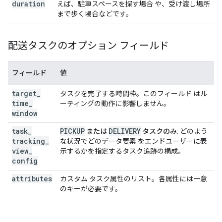
duration
えば、駐車スペースを探す場合 や、受け渡し場所
まで歩く場合などです。
配送タスクのオプション フィールド
フィールド
値
target
_
タスクを完了する時間枠。このフィールド はル
time
_
ーティングの動作に影響しません。
window
task
_
PICKUP
DELIVERY
または
タスクのみ
: どのよう
tracking
_
な状況でどのデータ要素 をエンドユーザーに表
view
_
示するかを指定するタスク追跡の構成。
config
attributes
カスタム タスク属性のリスト。各属性には一意
のキーが必要です。