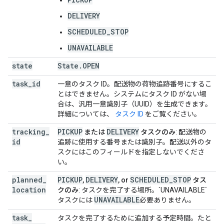
DELIVERY
SCHEDULED_STOP
UNAVAILABLE
state
State
.
OPEN
task
_
id
一意のタスク ID。配送物の荷物追跡番号にするこ
とはできません。システムにタスク ID がない場
合は、汎用一意識別子（UUID）を生成できます。
詳細については、
タスク ID
をご覧ください。
tracking
_
PICKUP
DELIVERY
または
タスクのみ
: 配送物の
id
追跡に使用する番号または識別子。配送以外のタ
スクにはこのフィールドを指定しないでくださ
い。
planned
_
PICKUP
DELIVERY
SCHEDULED_STOP
,
, or
タス
location
クのみ
: タスクを完了する場所。`UNAVAILABLE`
UNAVAILABLE
タスクには
必要ありません。
task
_
タスクを完了するために追加する予定時間。たと