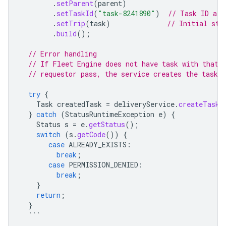
.
setParent
(
parent
)
.
setTaskId
(
"task-8241890"
)
// Task ID ass
.
setTrip
(
task
)
// Initial sta
.
build
();
// Error handling
// If Fleet Engine does not have task with that 
// requestor pass, the service creates the task s
try
{
Task
createdTask
=
deliveryService
.
createTask
(
}
catch
(
StatusRuntimeException
e
)
{
Status
s
=
e
.
getStatus
();
switch
(
s
.
getCode
())
{
case
ALREADY_EXISTS
:
break
;
case
PERMISSION_DENIED
:
break
;
}
return
;
}
```