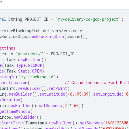
T
nal
String
PROJECT_ID
=
"my-delivery-co-gcp-project"
;
erviceBlockingStub
deliveryService
=
yServiceGrpc
.
newBlockingStub
(
channel
);
ettings
rent
=
"providers/"
+
PROJECT_ID
;
=
Task
.
newBuilder
()
e
(
Task
.
Type
.
PICKUP
)
te
(
Task
.
State
.
OPEN
)
ckingId
(
"my-tracking-id"
)
nnedLocation
(
// Grand Indonesia East Mal
ionInfo
.
newBuilder
().
setPoint
(
Lng
.
newBuilder
().
setLatitude
(
-
6.195139
).
setLongitude
(
10
kDuration
(
ion
.
newBuilder
().
setSeconds
(
2
*
60
))
getTimeWindow
(
indow
.
newBuilder
()
tStartTime
(
Timestamp
.
newBuilder
().
setSeconds
(
1680123600
tEndTime
(
Timestamp
.
newBuilder
().
setSeconds
(
1680130800
))