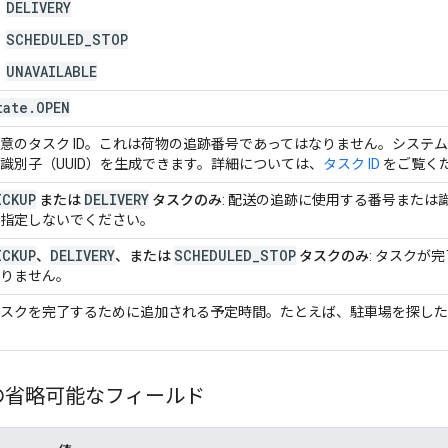
DELIVERY
SCHEDULED_STOP
UNAVAILABLE
tate
.
OPEN
意のタスク ID。これは荷物の追跡番号であってはなりません。システム
識別子（UUID）を生成できます。詳細については、
タスク ID
をご覧く
ICKUP
DELIVERY
または
タスクのみ
: 配送の追跡に使用する番号また
指定しないでください。
ICKUP
DELIVERY
SCHEDULED_STOP
、
、または
タスクのみ
: タスクが
りません。
スクを完了するために追加される予定時間。たとえば、駐車場を探した
の省略可能なフィールド