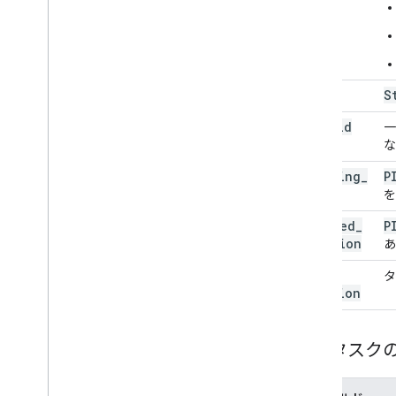
state
S
task
_
id
一
な
tracking
_
P
id
を
planned
_
P
location
あ
task
_
タ
duration
配送タスク