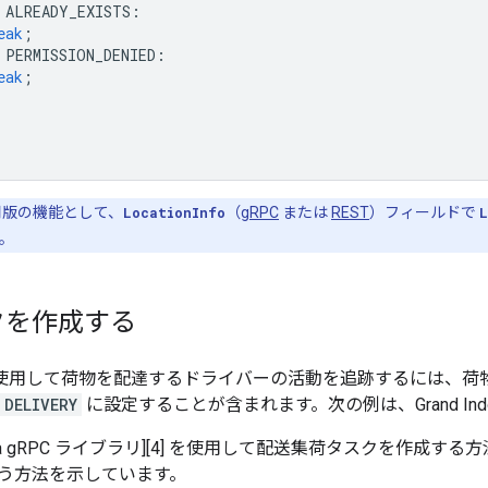
ALREADY_EXISTS
:
eak
;
PERMISSION_DENIED
:
eak
;
版の機能として、
LocationInfo
（
gRPC
または
REST
）フィールドで
L
。
クを作成する
gine を使用して荷物を配達するドライバーの活動を追跡するに
DELIVERY
に設定することが含まれます。次の例は、Grand Indone
a gRPC ライブラリ][4] を使用して配送集荷タスクを作成する方
う方法を示しています。