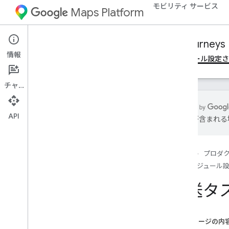
モビリティ サービス
Maps Platform
Mobility Services
Fleet Engine
Journeys
情報
概要
オンデマンド ルートを管理する
スケジュール設定
チャット
API
は誤りが含まれる
Essentials
スケジュールされたタスクとは
ホーム
プロダ
配送タスクを作成する
スケジュール
他のタスクタイプを作成する
タスクを一括作成する
配送タ
タスクを構成する
タスクの削除
このページの内