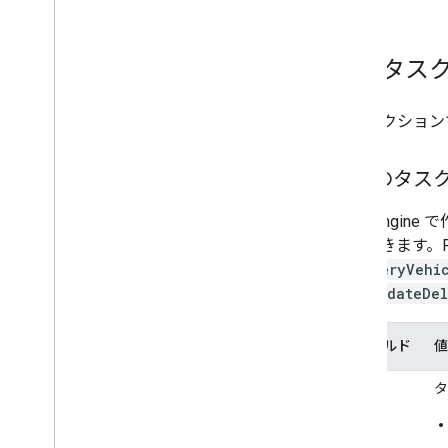
配送タス
このセクション
必須のタスク
Fleet En
ともできます。F
deliveryVehi
は、
UpdateDel
フィールド
値
type
タ