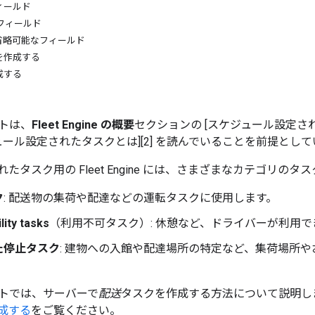
ィールド
フィールド
省略可能なフィールド
を作成する
成する
トは、
Fleet Engine の概要
セクションの [スケジュール設定され
ュール設定されたタスクとは][2] を読んでいることを前提とし
たタスク用の Fleet Engine には、さまざまなカテゴリの
ク
: 配送物の集荷や配達などの運転タスクに使用します。
lity tasks
（利用不可タスク）: 休憩など、ドライバーが利用
た停止タスク
: 建物への入館や配達場所の特定など、集荷場所
トでは、サーバーで
配送
タスクを作成する方法について説明し
成する
をご覧ください。