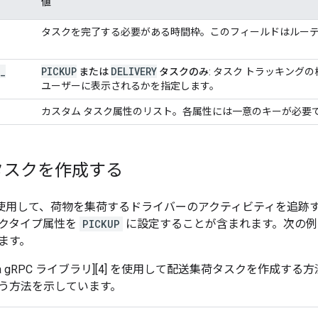
値
タスクを完了する必要がある時間枠。このフィールドはルー
_
PICKUP
DELIVERY
または
タスクのみ
: タスク トラッキン
ユーザーに表示されるかを指定します。
カスタム タスク属性のリスト。各属性には一意のキーが必要
タスクを作成する
gine を使用して、荷物を集荷するドライバーのアクティビティを
クタイプ属性を
PICKUP
に設定することが含まれます。次の例は、Gran
ます。
a gRPC ライブラリ][4] を使用して配送集荷タスクを作成する方
う方法を示しています。