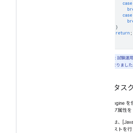
case
br
case
br
}
return
;
}
試験運用版:
試験運用
できるようになりました
配送タス
Fleet En
クタイプ属性を
次の例は、[Jav
リクエストを行