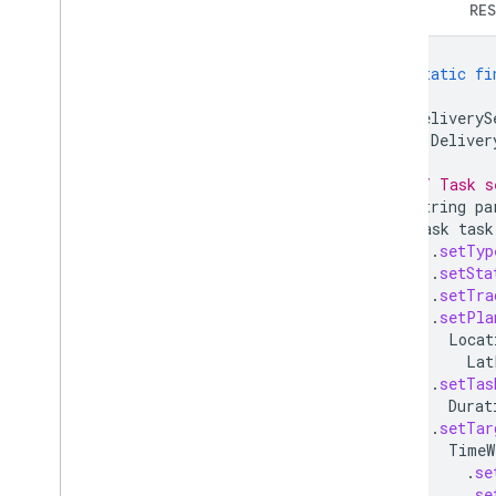
gRPC
RES
static
fi
DeliveryS
Deliver
// Task s
String
pa
Task
task
.
setTyp
.
setSta
.
setTra
.
setPla
Locat
Lat
.
setTas
Durat
.
setTar
TimeW
.
se
.
se