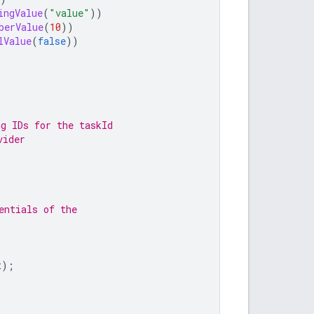
ingValue
(
"value"
))
berValue
(
10
))
lValue
(
false
))
ng IDs for the taskId
vider
entials of the
t
);