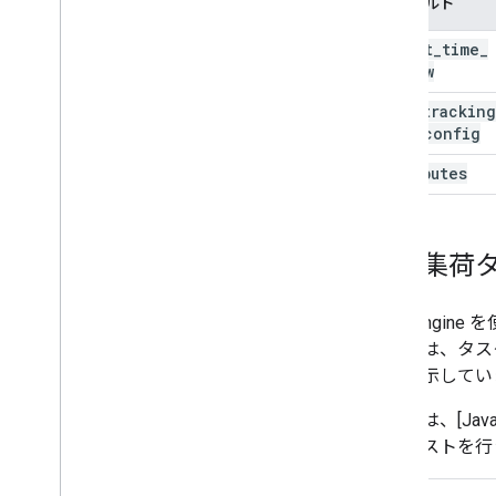
フィールド
target
_
time
_
window
task
_
tracking
view
_
config
attributes
配送集荷
Fleet En
これには、タス
集荷を示してい
次の例は、[Jav
リクエストを行