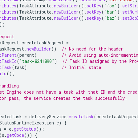
ributes
(
TaskAttribute
.
newBuilder
().
setKey
(
"foo"
).
setStr
ributes
(
TaskAttribute
.
newBuilder
().
setKey
(
"bar"
).
setNum
ributes
(
TaskAttribute
.
newBuilder
().
setKey
(
"baz"
).
setBoo
);
equest
kRequest
createTaskRequest
=
askRequest
.
newBuilder
()
// No need for the header
tParent
(
parent
)
// Avoid using auto-incrementi
tTaskId
(
"task-8241890"
)
// Task ID assigned by the Pro
tTask
(
task
)
// Initial state
ild
();
handling
et Engine does not have a task with that ID and the cred
tor pass, the service creates the task successfully.
eatedTask
=
deliveryService
.
createTask
(
createTaskReques
StatusRuntimeException
e
)
{
s
=
e
.
getStatus
();
(
s
.
getCode
())
{