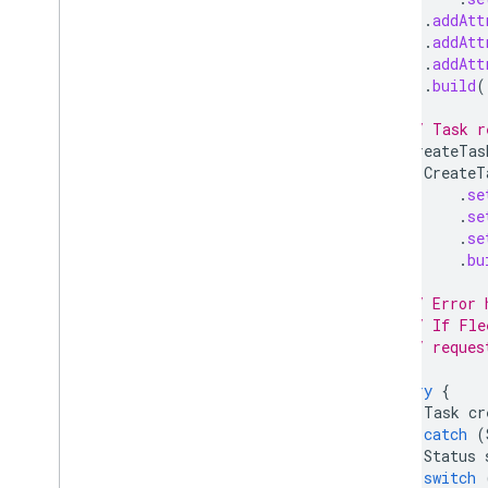
.
addAtt
.
addAtt
.
addAtt
.
build
(
// Task r
CreateTas
CreateT
.
se
.
se
.
se
.
bu
// Error 
// If Fle
// reques
try
{
Task
cr
}
catch
(
Status
switch