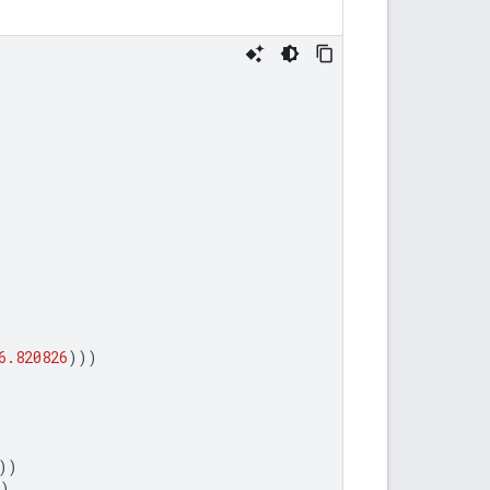
l
6.820826
)))
))
)