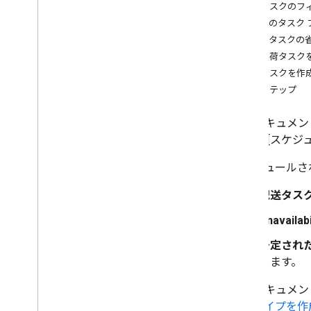
タスクの進行状況を管理する
配送タスクのフ
配送車両のタスクを更新する
必須のタスク 
車両停止ステータスを更新する
配送タスクの
タスクの確定
配送集荷タスク
配送タスクを作
その他の演算
次のステップ
タスクを検索する
配送を管理する
このドキュメン
ョンの [スケジ
スケジュールされ
配送タス
Unavailabi
予定され
します。
このドキュメン
スクタイプを作