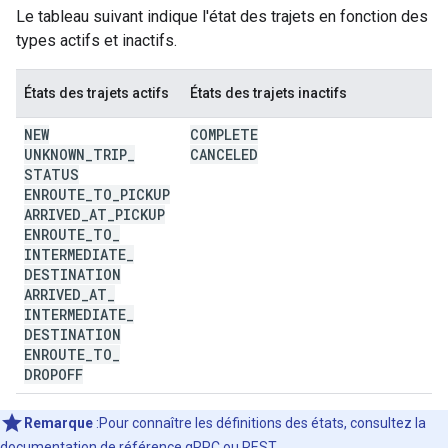
Le tableau suivant indique l'état des trajets en fonction des
types actifs et inactifs.
États des trajets actifs
États des trajets inactifs
NEW
COMPLETE
UNKNOWN
_
TRIP
_
CANCELED
STATUS
ENROUTE
_
TO
_
PICKUP
ARRIVED
_
AT
_
PICKUP
ENROUTE
_
TO
_
INTERMEDIATE
_
DESTINATION
ARRIVED
_
AT
_
INTERMEDIATE
_
DESTINATION
ENROUTE
_
TO
_
DROPOFF
Remarque
:Pour connaître les définitions des états, consultez la
documentation de référence
gRPC
ou
REST
.