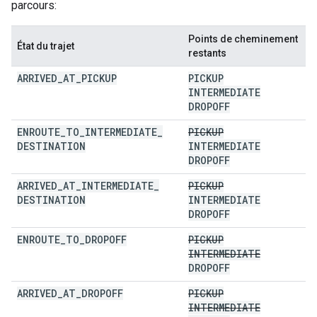
parcours:
Points de cheminement
État du trajet
restants
ARRIVED
_
AT
_
PICKUP
PICKUP
INTERMEDIATE
DROPOFF
ENROUTE
_
TO
_
INTERMEDIATE
_
PICKUP
DESTINATION
INTERMEDIATE
DROPOFF
ARRIVED
_
AT
_
INTERMEDIATE
_
PICKUP
DESTINATION
INTERMEDIATE
DROPOFF
ENROUTE
_
TO
_
DROPOFF
PICKUP
INTERMEDIATE
DROPOFF
ARRIVED
_
AT
_
DROPOFF
PICKUP
INTERMEDIATE