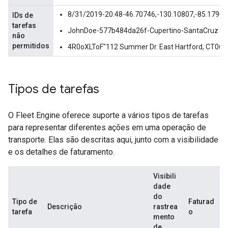
8/31/2019-20:48-46.70746,-130.10807,-85.17909
IDs de
tarefas
JohnDoe-577b484da26f-Cupertino-SantaCruz
não
permitidos
4R0oXLToF"112 Summer Dr. East Hartford, CT0
Tipos de tarefas
O Fleet Engine oferece suporte a vários tipos de tarefas
para representar diferentes ações em uma operação de
transporte. Elas são descritas aqui, junto com a visibilidade
e os detalhes de faturamento.
Visibili
dade
do
Tipo de
Faturad
Descrição
rastrea
tarefa
o
mento
de