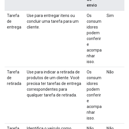
envio
Tarefa
Use para entregar itens ou
Os
Sim
de
concluir uma tarefa para um
consum
entrega
cliente.
idores
podem
conferir
e
acompa
nhar
isso.
Tarefa
Use para indicar a retirada de
Os
Não
de
produtos de um cliente. Você
consum
retirada
precisa ter tarefas de entrega
idores
correspondentes para
podem
qualquer tarefa de retirada.
conferir
e
acompa
nhar
isso.
Tarefa
Identifica o veículo como
Não
Não