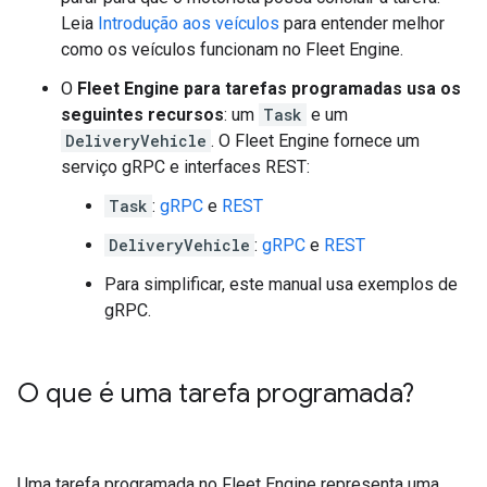
Leia
Introdução aos veículos
para entender melhor
como os veículos funcionam no Fleet Engine.
O
Fleet Engine para tarefas programadas usa os
seguintes recursos
: um
Task
e um
DeliveryVehicle
. O Fleet Engine fornece um
serviço gRPC e interfaces REST:
Task
:
gRPC
e
REST
DeliveryVehicle
:
gRPC
e
REST
Para simplificar, este manual usa exemplos de
gRPC.
O que é uma tarefa programada?
Uma tarefa programada no Fleet Engine representa uma