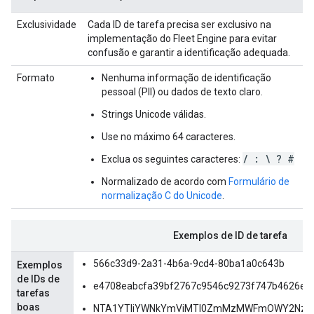
Exclusividade
Cada ID de tarefa precisa ser exclusivo na
implementação do Fleet Engine para evitar
confusão e garantir a identificação adequada.
Formato
Nenhuma informação de identificação
pessoal (PII) ou dados de texto claro.
Strings Unicode válidas.
Use no máximo 64 caracteres.
/ : \ ? #
Exclua os seguintes caracteres:
Normalizado de acordo com
Formulário de
normalização C do Unicode
.
Exemplos de ID de tarefa
566c33d9-2a31-4b6a-9cd4-80ba1a0c643b
Exemplos
de IDs de
e4708eabcfa39bf2767c9546c9273f747b4626e8
tarefas
boas
NTA1YTliYWNkYmViMTI0ZmMzMWFmOWY2NzN