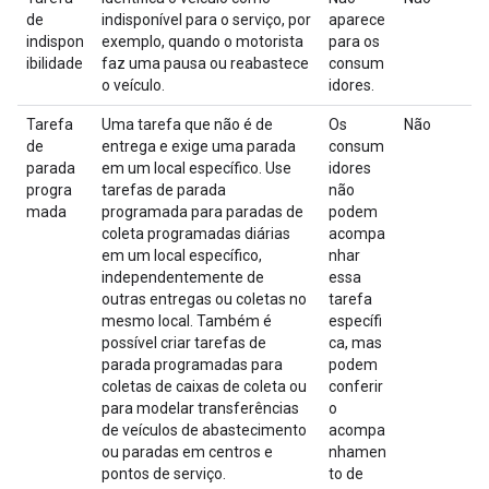
de
indisponível para o serviço, por
aparece
indispon
exemplo, quando o motorista
para os
ibilidade
faz uma pausa ou reabastece
consum
o veículo.
idores.
Tarefa
Uma tarefa que não é de
Os
Não
de
entrega e exige uma parada
consum
parada
em um local específico. Use
idores
progra
tarefas de parada
não
mada
programada para paradas de
podem
coleta programadas diárias
acompa
em um local específico,
nhar
independentemente de
essa
outras entregas ou coletas no
tarefa
mesmo local. Também é
específi
possível criar tarefas de
ca, mas
parada programadas para
podem
coletas de caixas de coleta ou
conferir
para modelar transferências
o
de veículos de abastecimento
acompa
ou paradas em centros e
nhamen
pontos de serviço.
to de