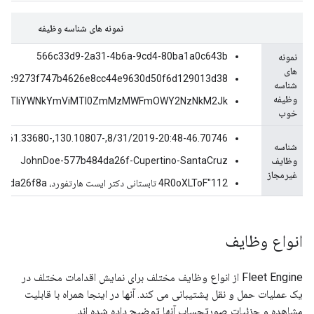
نمونه های شناسه وظیفه
566c33d9-2a31-4b6a-9cd4-80ba1a0c643b
نمونه
های
46c9273f747b4626e8cc44e9630d50f6d129013d38
شناسه
وظیفه
1YTliYWNkYmViMTI0ZmMzMWFmOWY2NzNkM2Jk
خوب
8/31/2019-20:48-46.70746,-130.10807,-85.17909,61.33680
شناسه
وظایف
JohnDoe-577b484da26f-Cupertino-SantaCruz
غیرمجاز
4R0oXLToF"112 تابستانی دکتر ایست هارتفورد، CT06118"577b484da26f8a
انواع وظایف
Fleet Engine از انواع وظایف مختلف برای نمایش اقدامات مختلف در
یک عملیات حمل و نقل پشتیبانی می کند. آنها در اینجا همراه با قابلیت
مشاهده و جزئیات صورتحساب آنها توضیح داده شده اند.