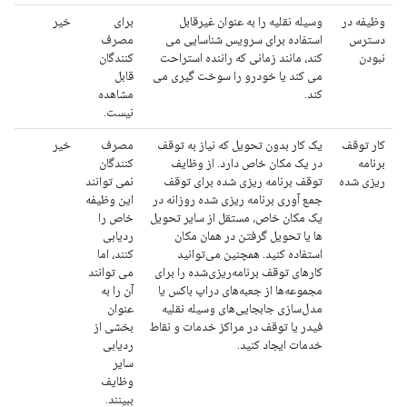
وظیفه در
وسیله نقلیه را به عنوان غیرقابل
برای
خیر
دسترس
استفاده برای سرویس شناسایی می
مصرف
نبودن
کند، مانند زمانی که راننده استراحت
کنندگان
می کند یا خودرو را سوخت گیری می
قابل
کند.
مشاهده
نیست.
کار توقف
یک کار بدون تحویل که نیاز به توقف
مصرف
خیر
برنامه
در یک مکان خاص دارد. از وظایف
کنندگان
ریزی شده
توقف برنامه ریزی شده برای توقف
نمی توانند
جمع آوری برنامه ریزی شده روزانه در
این وظیفه
یک مکان خاص، مستقل از سایر تحویل
خاص را
ها یا تحویل گرفتن در همان مکان
ردیابی
استفاده کنید. همچنین می‌توانید
کنند، اما
کارهای توقف برنامه‌ریزی‌شده را برای
می توانند
مجموعه‌ها از جعبه‌های دراپ باکس یا
آن را به
مدل‌سازی جابجایی‌های وسیله نقلیه
عنوان
فیدر یا توقف در مراکز خدمات و نقاط
بخشی از
خدمات ایجاد کنید.
ردیابی
سایر
وظایف
ببینند.