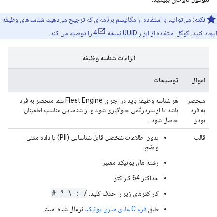
نکته:
می‌توانید با استفاده از مکانیسم برنامه‌ای که ترجیح می‌دهید، شناسه‌های وظیفه
ایجاد کنید. گوگل استفاده از ابزار
UUID نسخه 4
را توصیه می کند.
الزامات شناسه وظیفه
اموال
توضیحات
منحصر
هر شناسه وظیفه باید در اجرای Fleet Engine شما منحصر به فرد
به فرد
باشد تا از سردرگمی جلوگیری شود و از شناسایی مناسب اطمینان
بودن
حاصل شود.
قالب
بدون اطلاعات شخصی قابل شناسایی (PII) یا داده متنی
واضح.
رشته های یونیکد معتبر
حداکثر 64 کاراکتر.
/ : \ ? #
کاراکترهای زیر را حذف کنید:
طبق
فرم C عادی سازی یونیکد
نرمال شده است.