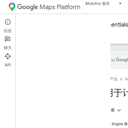
Mobility 服务
Maps Platform
Mobility Services
Fleet Engine
Essential
信息
基本知识
设置 Fleet Engine
创建和使用车辆
聊天
API
Fleet Engine 简介
首页
产品
G
什么是 Fleet Engine？
车辆简介
适用于
按需行程
计划任务
本页内容
客户端库
Java
按需行程客户端库
Fleet Engin