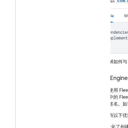
Java 库以
com.
Gradle
M
dependencie
implement
}
如需了解如何与 Fl
Fleet Eng
您可以使用 Flee
的环境中的 Fleet
其进行签名。如
该库具有以下优
简化了创建 