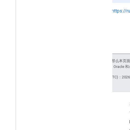
请参阅
https://
如未另行说明，那么本页
站政策
。Java 是 Orac
最后更新时间 (UTC)：2026-
互动
Google Developer Program
Google Developer Groups