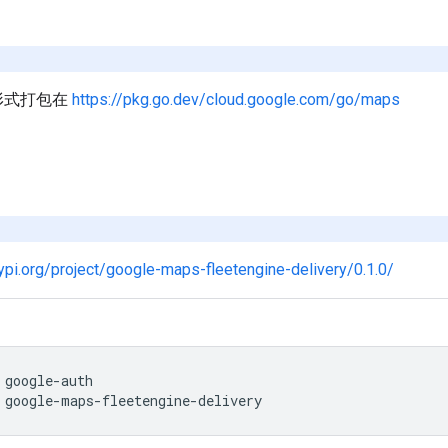
的形式打包在
https://pkg.go.dev/cloud.google.com/go/maps
pypi.org/project/google-maps-fleetengine-delivery/0.1.0/
google-auth
