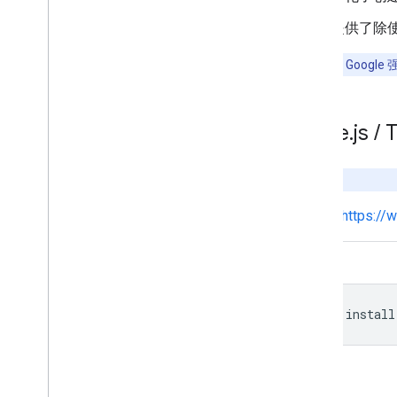
提供了除
重要提示
：
Google
Node
.
js
/
T
实验性库
请参阅
https://
npm
npm
install