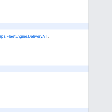
ps.FleetEngine.Delivery.V1
。