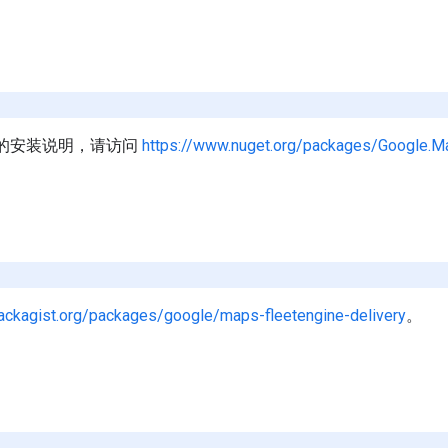
库的安装说明，请访问
https://www.nuget.org/packages/Google.Ma
packagist.org/packages/google/maps-fleetengine-delivery
。