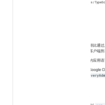
计划任务客户端库
Node.js / TypeSc
Go
版本
Python
Fleet Engine 版本说明
C#
PHP
Ruby
为了获得比通过原
取这些客户端所基于
如果您的应用语言
注意：Googl
的
deliveryAd
Java