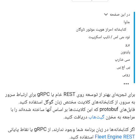
در این صفحه
جاوا
کتابخانه احراز هویت موتور ناوگان
نود جی اس / تایپ اسکریپت
برو
پایتون
سی شارپ
پی اچ پی
روبی
برای تجربه‌ای بهتر از توسعه روی REST خام یا gRPC برای ارتباط سرور
به سرور، از کتابخانه‌های کلاینت مختص زبان گوگل استفاده کنید.
فایل‌های protobuf که این کلاینت‌ها بر اساس آنها ساخته شده‌اند را با
مراجعه به مخزن
گیت‌هاب
دریافت کنید.
اگر کتابخانه‌ها در زبان برنامه شما وجود ندارند، از gRPC یا نقاط پایانی
Fleet Engine REST
استفاده کنید.