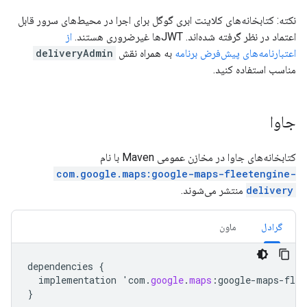
نکته: کتابخانه‌های کلاینت ابری گوگل برای اجرا در محیط‌های سرور قابل
اعتماد در نظر گرفته شده‌اند. JWTها غیرضروری هستند.
از
اعتبارنامه‌های پیش‌فرض برنامه
به همراه نقش
deliveryAdmin
مناسب استفاده کنید.
جاوا
کتابخانه‌های جاوا در مخازن عمومی Maven با نام
com.google.maps:google-maps-fleetengine-
delivery
منتشر می‌شوند.
گرادل
ماون
dependencies
{
implementation
'
com
.
google
.
maps
:
google
-
maps
-
flee
}