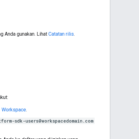
ng Anda gunakan. Lihat
Catatan rilis
.
kut:
p Workspace
.
tform-sdk-users@workspacedomain.com