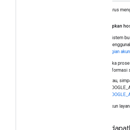
Anda harus men
Menyiapkan hos
Untuk sistem bui
untuk menggunak
lihat
bagian akun
Jika prose
informasi 
Atau, simp
GOOGLE_AP
GOOGLE_
Email akun laya
Mendapatk