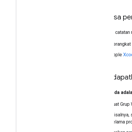
Periksa p
Periksa catatan
Perangkat 
Apple
Xco
Mendapatk
Jika Anda ada
Buat Grup 
Misalnya, 
selama pro