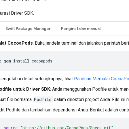
gurasi Driver SDK.
Swift Package Manager
Penginstalan manual
 alat CocoaPods
: Buka jendela terminal dan jalankan perintah beri
o
gem
install
engetahui detail selengkapnya, lihat
Panduan Memulai CocoaP
odfile untuk Driver SDK
: Anda menggunakan Podfile untuk men
uat file bernama
Podfile
dalam direktori project Anda. File in
dit Podfile dan tambahkan dependensi Anda. Berikut adalah co
source
"https://github.com/CocoaPods/Specs.git"