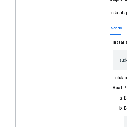
Instal dan konfi
CocoaPods
Instal
sud
Untuk m
Buat P
B
E