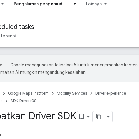
Pengalaman pengemudi
Lainnya
duled tasks
ferensi
Google menggunakan teknologi AI untuk menerjemahkan konten
rjemahan AI mungkin mengandung kesalahan.
Google Maps Platform
Mobility Services
Driver experience
ks
SDK Driver iOS
atkan Driver SDK
ni