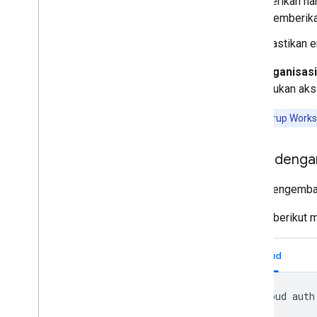
Berikan n
memberika
Pastikan e
Jika organisas
memerlukan akse
Catatan:
Grup Work
Login denga
Untuk pengemban
Contoh berikut 
gcloud