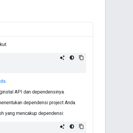
kut.
ods
.
ginstal API dan dependensinya.
i menentukan dependensi project Anda.
ntoh yang mencakup dependensi: