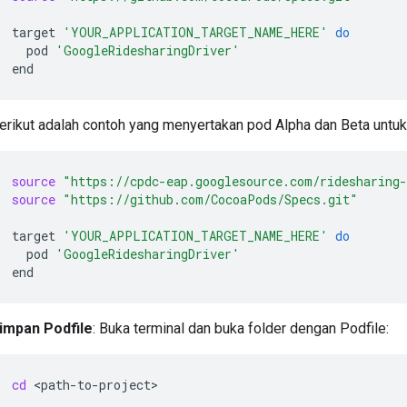
target
'YOUR_APPLICATION_TARGET_NAME_HERE'
do
pod
'GoogleRidesharingDriver'
erikut adalah contoh yang menyertakan pod Alpha dan Beta untu
source
"https://cpdc-eap.googlesource.com/ridesharing
source
"https://github.com/CocoaPods/Specs.git"
target
'YOUR_APPLICATION_TARGET_NAME_HERE'
do
pod
'GoogleRidesharingDriver'
impan Podfile
: Buka terminal dan buka folder dengan Podfile:
cd