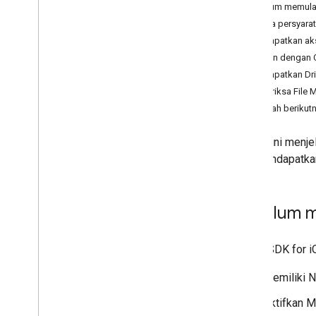
Sebelum memula
Periksa persyar
Penyiapan kendaraan
Mendapatkan ak
Siapkan kendaraan
Login dengan 
Nonaktifkan pembaruan lokasi
Mendapatkan Dri
Mengatasi error
Memeriksa File M
Langkah berikut
Bagian ini menj
dan mendapatkan
Sebelum m
Driver SDK for i
Memiliki N
Aktifkan M