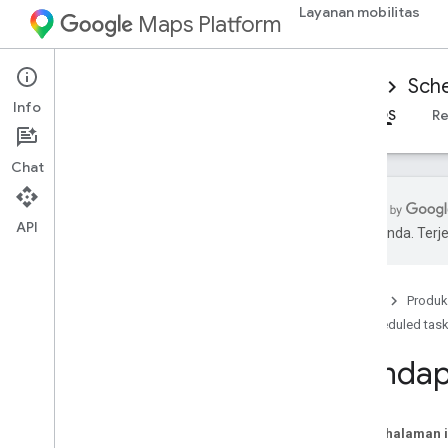
Layanan mobilitas
Maps Platform
Mobility Services
Driver experience
Sche
Info
Ringkasan
SDK Driver Android
SDK Driver iOS
Re
Chat
API
pilihan Anda. Te
Menyiapkan i
OS Driver SDK
Mendapatkan Driver SDK
Beranda
Produk
Mengonfigurasi project Konsol Google
Cloud
Scheduled tas
Versi
Mendap
Dasar-dasar integrasi SDK
Mendapatkan token otorisasi
Pada halaman i
Menginisialisasi Driver SDK