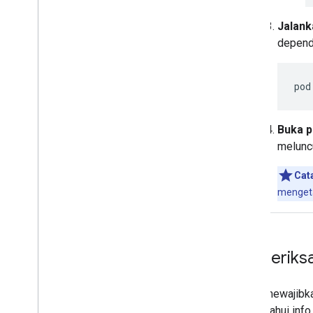
Jalank
depende
pod
Buka p
meluncu
Cat
mengeta
Memeriksa 
Apple mewajibkan
mengetahui info