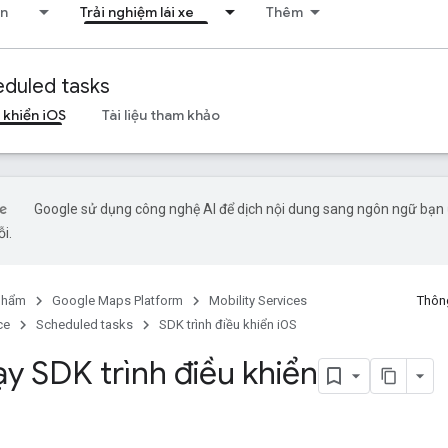
ển
Trải nghiệm lái xe
Thêm
duled tasks
 khiển iOS
Tài liệu tham khảo
Google sử dụng công nghệ AI để dịch nội dung sang ngôn ngữ bạn ư
ỗi.
phẩm
Google Maps Platform
Mobility Services
Thông
ce
Scheduled tasks
SDK trình điều khiển iOS
ạy SDK trình điều khiển