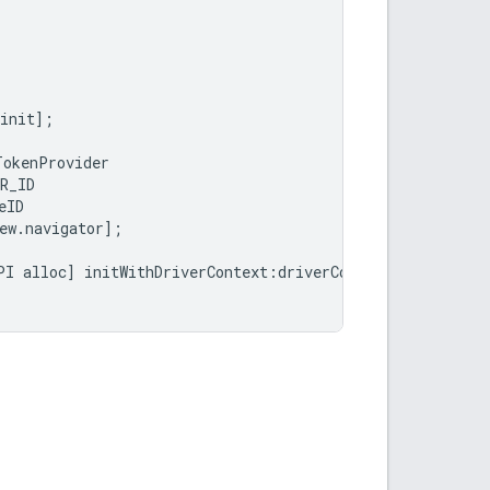
init
];
TokenProvider
R_ID
eID
ew
.
navigator
];
PI
alloc
]
initWithDriverContext
:
driverContext
];