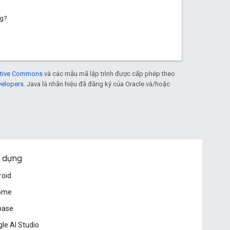
ng?
eative Commons
và các mẫu mã lập trình được cấp phép theo
velopers
. Java là nhãn hiệu đã đăng ký của Oracle và/hoặc
 dựng
roid
ome
base
le AI Studio