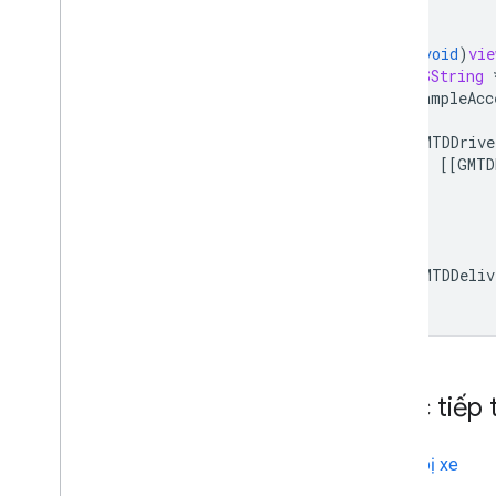
}
-
(
void
)
vie
NSString
SampleAcc
GMTDDrive
[[
GMTD
GMTDDeliv
}
Bước tiếp 
Chuẩn bị xe