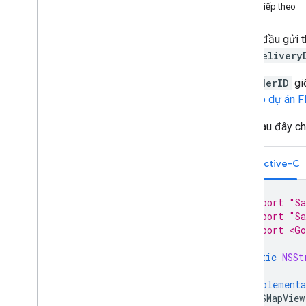
Bước tiếp theo
Thiết lập xe
Để bắt đầu gửi t
Chuẩn bị xe sẵn sàng
GMTDDelivery
Tắt cập nhật vị trí
Khắc phục lỗi
providerID
gi
viết Tạo dự án F
Ví dụ sau đây ch
Objective-C
#import "Sa
#import "Sa
#import <Go
static
NSSt
@implementa
GMSMapView