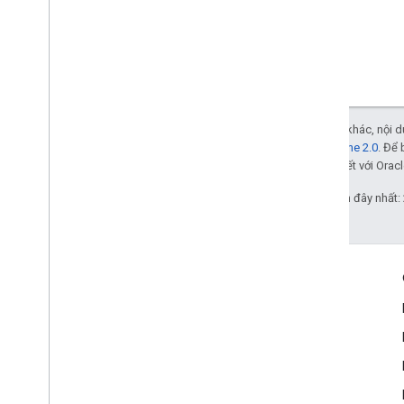
Trừ phi có lưu ý khác, nội
Giấy phép Apache 2.0
. Để 
các đơn vị liên kết với Oracl
Cập nhật lần gần đây nhất:
Tương tác
Google Developer Program
Google Developer Groups
Google Developer Experts
Accelerators