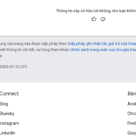
Thông tin này có hữu ích không cho bạn khô
 dung của trang này được cấp phép theo
Giấy phép ghi nhận tác giả 4.0 của Cr
biết thông tin chi tiết, vui lòng tham khảo
Chính sách trang web của Google De
e.
 2026-07-12 UTC.
Connect
Bản
Blog
And
Bluesky
Chr
Instagram
Fire
LinkedIn
Goog