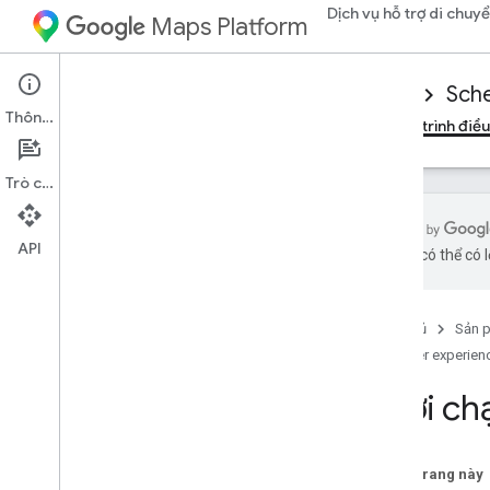
Dịch vụ hỗ trợ di chuy
Maps Platform
Mobility Services
Driver experience
Sche
Thông tin
Tổng quan
SDK trình điều khiển Android
SDK trình điều
Trò chuyện
API
bằng AI có thể có l
Thiết lập SDK trình điều khiển i
OS
Tải SDK trình điều khiển
Trang chủ
Sản 
Định cấu hình dự án trên Google Cloud
Console
Driver experien
Phiên bản
Khởi ch
Kiến thức cơ bản về tích hợp SDK
Nhận mã thông báo uỷ quyền
Trên trang này
Khởi chạy SDK trình điều khiển