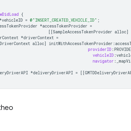
wDidLoad
{
*
vehicleID
=
@"INSERT_CREATED_VEHICLE_ID"
;
essTokenProvider
*
accessTokenProvider
=
[[
SampleAccessTokenProvider
alloc
]
rContext
*
driverContext
=
DriverContext
alloc
]
initWithAccessTokenProvider
:
access
providerID
:
PROVIDE
vehicleID
:
vehicl
navigator
:
_mapVi
eryDriverAPI
*
deliveryDriverAPI
=
[[
GMTDDeliveryDriverA
theo