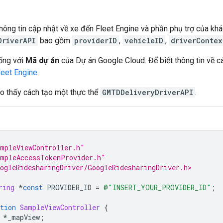
hông tin cập nhật về xe đến Fleet Engine và phần phụ trợ của khá
DriverAPI
bao gồm
providerID
,
vehicleID
,
driverContex
ống với
Mã dự án
của Dự án Google Cloud. Để biết thông tin về c
leet Engine
.
o thấy cách tạo một thực thể
GMTDDeliveryDriverAPI
.
mpleViewController.h"
mpleAccessTokenProvider.h"
ogleRidesharingDriver/GoogleRidesharingDriver.h>
ring
*
const
PROVIDER_ID
=
@"INSERT_YOUR_PROVIDER_ID"
;
tion
SampleViewController
{
*
_mapView
;