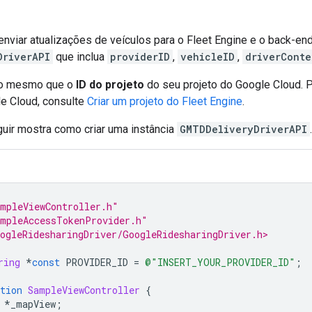
nviar atualizações de veículos para o Fleet Engine e o back-end 
DriverAPI
que inclua
providerID
,
vehicleID
,
driverConte
o mesmo que o
ID do projeto
do seu projeto do Google Cloud. 
le Cloud, consulte
Criar um projeto do Fleet Engine
.
uir mostra como criar uma instância
GMTDDeliveryDriverAPI
.
mpleViewController.h"
mpleAccessTokenProvider.h"
ogleRidesharingDriver/GoogleRidesharingDriver.h>
ring
*
const
PROVIDER_ID
=
@"INSERT_YOUR_PROVIDER_ID"
;
tion
SampleViewController
{
*
_mapView
;