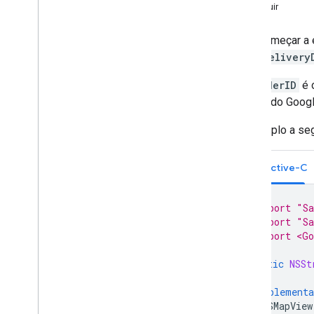
A seguir
Inicializar o SDK do Driver
Para começar a e
Configuração do veículo
GMTDDelivery
Prepare o veículo
Desativar atualizações de localização
providerID
é 
Resolver erros
projeto do Goog
O exemplo a seg
Objective-C
#import "Sa
#import "Sa
#import <Go
static
NSSt
@implementa
GMSMapView