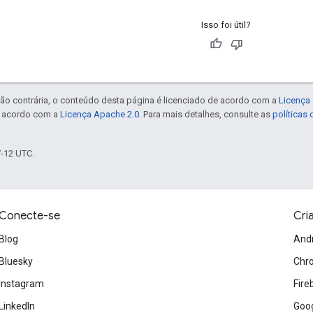
Isso foi útil?
ão contrária, o conteúdo desta página é licenciado de acordo com a
Licença 
e acordo com a
Licença Apache 2.0
. Para mais detalhes, consulte as
políticas
7-12 UTC.
Conecte-se
Cri
Blog
And
Bluesky
Chr
Instagram
Fire
LinkedIn
Goog