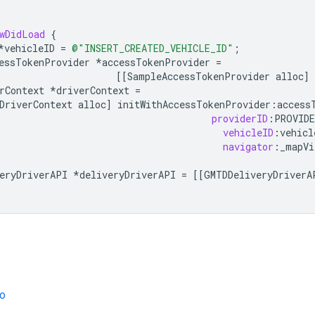
wDidLoad
{
*
vehicleID
=
@"INSERT_CREATED_VEHICLE_ID"
;
essTokenProvider
*
accessTokenProvider
=
[[
SampleAccessTokenProvider
alloc
]
rContext
*
driverContext
=
DriverContext
alloc
]
initWithAccessTokenProvider
:
access
providerID
:
PROVIDE
vehicleID
:
vehicl
navigator
:
_mapVi
eryDriverAPI
*
deliveryDriverAPI
=
[[
GMTDDeliveryDriverA
lo