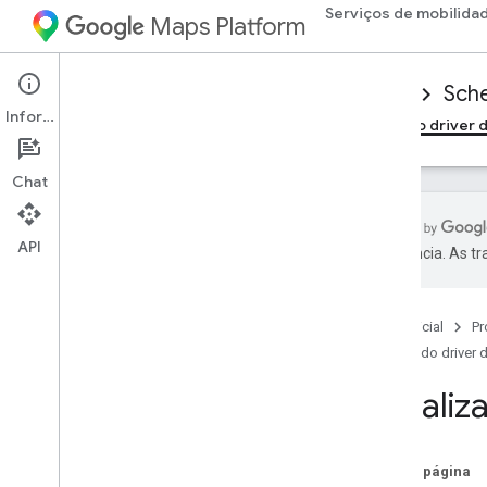
Serviços de mobilida
Maps Platform
Mobility Services
Driver experience
Sche
Informações
Visão geral
SDK do driver do Android
SDK do driver 
Chat
API
preferência. As t
Configurar o SDK do driver do i
OS
Instalar o SDK do Driver
Página inicial
Pr
Configurar um projeto do console do
Google Cloud
SDK do driver 
Versões
Iniciali
Princípios básicos de integração
do SDK
Nesta página
Receber tokens de autorização