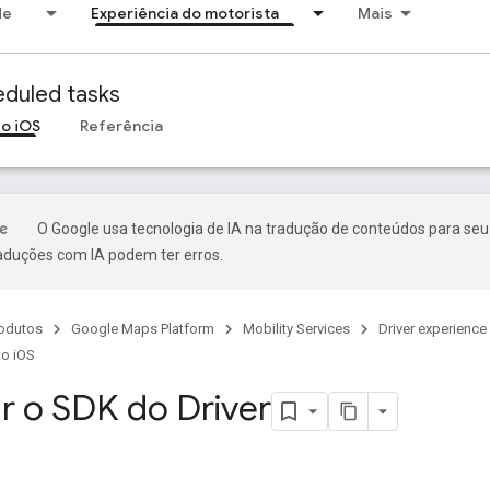
de
Experiência do motorista
Mais
duled tasks
do iOS
Referência
O Google usa tecnologia de IA na tradução de conteúdos para seu
raduções com IA podem ter erros.
odutos
Google Maps Platform
Mobility Services
Driver experience
do iOS
zar o SDK do Driver