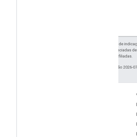
Exceto em caso de indicaç
código são licenciadas d
da Oracle e/ou afiliadas.
Última atualização 2026-0
Envolver
Google Developer Program
Google Developer Groups
Google Developer Experts
Accelerators