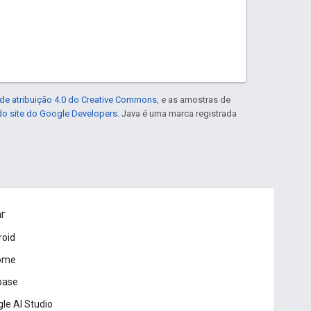
de atribuição 4.0 do Creative Commons
, e as amostras de
 do site do Google Developers
. Java é uma marca registrada
ar
roid
ome
base
le AI Studio