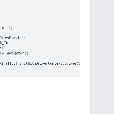
init
];
TokenProvider
R_ID
eID
ew
.
navigator
];
PI
alloc
]
initWithDriverContext
:
driverContext
];