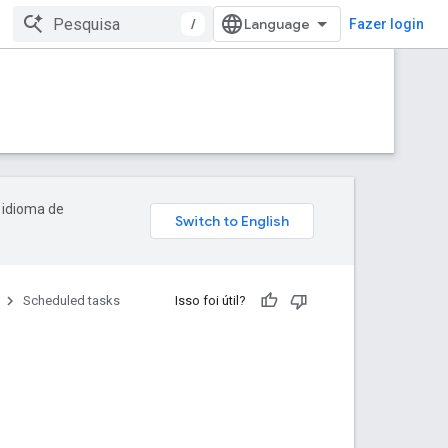
/
Fazer login
 idioma de
Scheduled tasks
Isso foi útil?