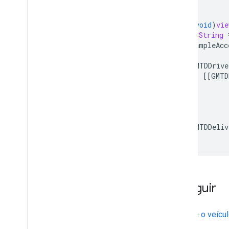
}
-
(
void
)
vie
NSString
SampleAcc
GMTDDrive
[[
GMTD
GMTDDeliv
}
A seguir
Prepare o veícu