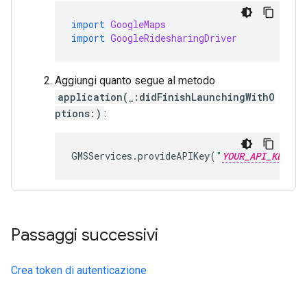
import
GoogleMaps
import
GoogleRidesharingDriver
Aggiungi quanto segue al metodo
application(_:didFinishLaunchingWithO
ptions:)
:
GMSServices
.
provideAPIKey
(
"
YOUR_API_KEY
"
Passaggi successivi
Crea token di autenticazione