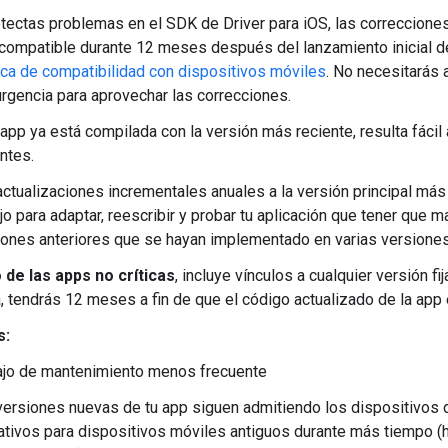
etectas problemas en el SDK de Driver para iOS, las correccion
ocompatible durante 12 meses después del lanzamiento inicial de 
tica de compatibilidad con dispositivos móviles
. No necesitarás 
urgencia para aprovechar las correcciones.
 app ya está compilada con la versión más reciente, resulta fáci
ntes.
actualizaciones incrementales anuales a la versión principal má
jo para adaptar, reescribir y probar tu aplicación que tener que
iones anteriores que se hayan implementado en varias versiones
 de las apps no críticas
, incluye vínculos a cualquier versión f
ja, tendrás 12 meses a fin de que el código actualizado de la app
s:
ajo de mantenimiento menos frecuente
versiones nuevas de tu app siguen admitiendo los dispositivos 
ativos para dispositivos móviles antiguos durante más tiempo (h