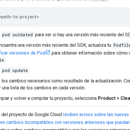
<path-to-project>
a
pod outdated
para ver si hay una versión más reciente del S
ncuentra una versión más reciente del SDK, actualiza tu
Podfil
ficar versiones de Pod
para obtener información sobre cómo co
le
.
a
pod update
.
 los cambios necesarios como resultado de la actualización. Co
 una lista de los cambios en cada versión.
mpiar y volver a compilar tu proyecto, selecciona
Product > Cle
s del proyecto de Google Cloud
reciben avisos sobre las nuevas
bre cambios incompatibles con versiones anteriores que puedan 