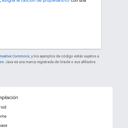
,
asigna la función de propietario
con una
e Creative Commons
, y los ejemplos de código están sujetos a
ers
. Java es una marca registrada de Oracle o sus afiliados.
pilación
roid
ome
base