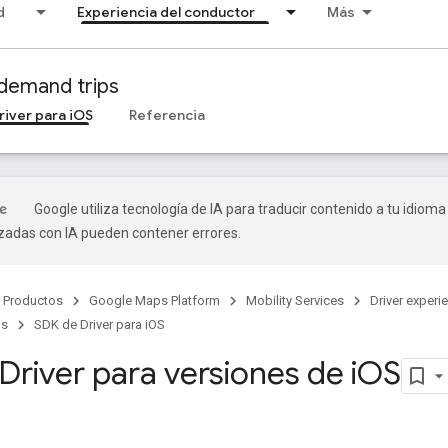
d
Experiencia del conductor
Más
demand trips
river para iOS
Referencia
Google utiliza tecnología de IA para traducir contenido a tu idioma
izadas con IA pueden contener errores.
Productos
Google Maps Platform
Mobility Services
Driver experi
ps
SDK de Driver para iOS
river para versiones de i
OS