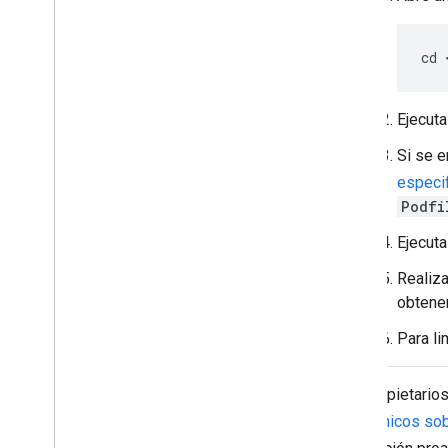
cd 
Ejecut
Si se e
especi
Podfi
Ejecut
Realiza
obtener
Para li
Los propietario
electrónicos so