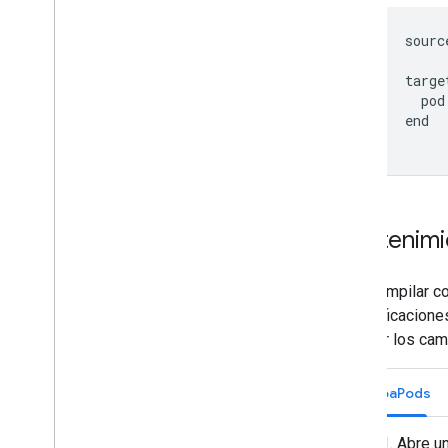
      sourc
      targe
        pod
      end

Mantenimie
Para compilar co
especificaciones
conocer los camb
CocoaPods
Abre un