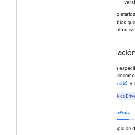
vers
Los propietarios
los cambios que
bajas y otros ca
Instalació
Siempre especif
puede generar c
semántico
, y
Nota:
El SDK de Drive
CocoaPods
Ejemplo de d