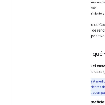
Obtener tokens de autorización
¿Con qué versión
Inicializa el SDK del controlador
Instalación
Mantenimiento y 
Configuración del vehículo
Prepara el vehículo
El equipo de Go
Establece el destino del vehículo
.
mejoras de rend
Inhabilitar las actualizaciones de
para dispositivo
ubicación
Solucionar errores
¿Con qué v
En el caso
que usas (X
A medid
recientes de
retrocompat
Beneficio