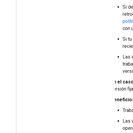
Si d
retr
polí
con 
Si tu
recie
Las 
traba
vers
En el caso
versión fi
Beneficio
Trab
Las 
oper