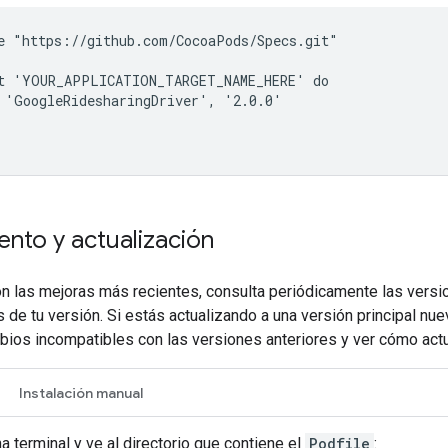
e "https://github.com/CocoaPods/Specs.git"

t 'YOUR_APPLICATION_TARGET_NAME_HERE' do

 'GoogleRidesharingDriver', '2.0.0'

nto y actualización
n las mejoras más recientes, consulta periódicamente las versi
 de tu versión. Si estás actualizando a una versión principal nue
ios incompatibles con las versiones anteriores y ver cómo actua
Instalación manual
a terminal y ve al directorio que contiene el
Podfile
: