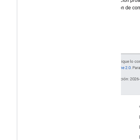
notificación pro
dirección de cor
Salvo que se indique lo con
la
licencia Apache 2.0
. Par
Última actualización: 2026
Interactúa
Google Developer Program
Google Developer Groups
Google Developer Experts