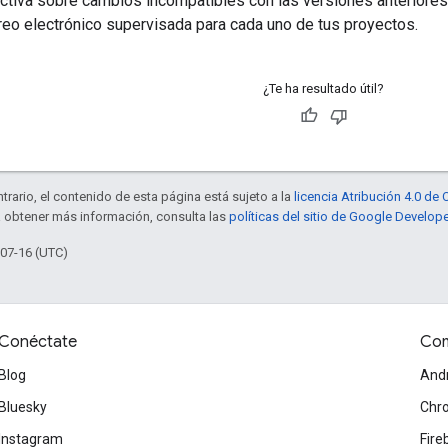
activa sobre cambios incompatibles con las versiones anteriores
reo electrónico supervisada para cada uno de tus proyectos.
¿Te ha resultado útil?
trario, el contenido de esta página está sujeto a la
licencia Atribución 4.0 d
a obtener más información, consulta las
políticas del sitio de Google Develop
-07-16 (UTC)
Conéctate
Com
Blog
And
Bluesky
Chr
Instagram
Fire