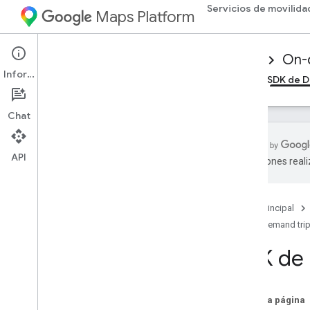
Servicios de movilida
Maps Platform
Mobility Services
Driver experience
On-
Información
Descripción general
SDK de Android Driver
SDK de D
Chat
API
traducciones real
Cómo configurar el SDK del
controlador para i
OS
Cómo obtener el SDK de Driver
Página principal
Configura un proyecto de la consola de
On-demand tri
Google Cloud
SDK de D
Versiones
Conceptos básicos de la
integración del SDK
En esta página