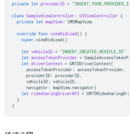
private
let
providerID
=
"INSERT_YOUR_PROVIDER_ID"
class
SampleViewController
:
UIViewController
{
private
let
mapView
:
GMSMapView
override
func
viewDidLoad
()
{
super
.
viewDidLoad
()
let
vehicleID
=
"INSERT_CREATED_VEHICLE_ID"
let
accessTokenProvider
=
SampleAccessTokenPro
let
driverContext
=
GMTDDriverContext
(
accessTokenProvider
:
accessTokenProvider
,
providerID
:
providerID
,
vehicleID
:
vehicleID
,
navigator
:
mapView
.
navigator
)
let
ridesharingDriverAPI
=
GMTDRidesharingDriv
}
}