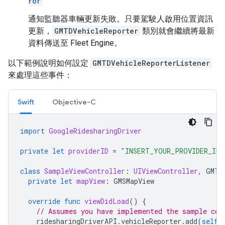
ror
通知監聽器車輛更新失敗。只要駕駛人啟用位置資訊
更新，
GMTDVehicleReporter
類別就會繼續將最新
資料傳送至 Fleet Engine。
以下範例說明如何設定
GMTDVehicleReporterListener
來處理這些事件：
Swift
Objective-C
import
GoogleRidesharingDriver
private
let
providerID
=
"INSERT_YOUR_PROVIDER_ID"
class
SampleViewController
:
UIViewController
,
GMTD
private
let
mapView
:
GMSMapView
override
func
viewDidLoad
()
{
// Assumes you have implemented the sample cod
ridesharingDriverAPI
.
vehicleReporter
.
add
(
self
)