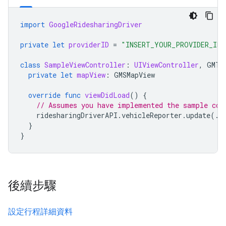
import
GoogleRidesharingDriver
private
let
providerID
=
"INSERT_YOUR_PROVIDER_ID"
class
SampleViewController
:
UIViewController
,
GMTD
private
let
mapView
:
GMSMapView
override
func
viewDidLoad
()
{
// Assumes you have implemented the sample cod
ridesharingDriverAPI
.
vehicleReporter
.
update
(.
o
}
}
後續步驟
設定行程詳細資料