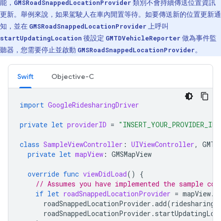
能，
GMSRoadSnappedLocationProvider
類別不會持續傳送位置資訊
更新。舉例來說，如果駕駛人在車內閒置等待。如要傳送新的位置更新通
知，並在
GMSRoadSnappedLocationProvider
上呼叫
startUpdatingLocation
後設定
GMTDVehicleReporter
做為事件監
聽器，您需要停止並啟動
GMSRoadSnappedLocationProvider
。
Swift
Objective-C
import
GoogleRidesharingDriver
private
let
providerID
=
"INSERT_YOUR_PROVIDER_ID"
class
SampleViewController
:
UIViewController
,
GMTD
private
let
mapView
:
GMSMapView
override
func
viewDidLoad
()
{
// Assumes you have implemented the sample cod
if
let
roadSnappedLocationProvider
=
mapView
.
r
roadSnappedLocationProvider
.
add
(
ridesharingD
roadSnappedLocationProvider
.
startUpdatingLoc