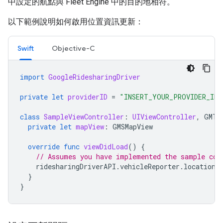
中設定的航點與 Fleet Engine 中的目的地相符。
以下範例說明如何啟用位置資訊更新：
Swift
Objective-C
import
GoogleRidesharingDriver
private
let
providerID
=
"INSERT_YOUR_PROVIDER_ID"
class
SampleViewController
:
UIViewController
,
GMTD
private
let
mapView
:
GMSMapView
override
func
viewDidLoad
()
{
// Assumes you have implemented the sample cod
ridesharingDriverAPI
.
vehicleReporter
.
locationT
}
}