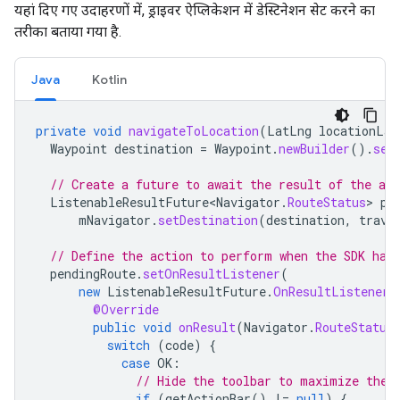
यहां दिए गए उदाहरणों में, ड्राइवर ऐप्लिकेशन में डेस्टिनेशन सेट करने का
तरीका बताया गया है.
Java
Kotlin
private
void
navigateToLocation
(
LatLng
locationLat
Waypoint
destination
=
Waypoint
.
newBuilder
().
set
// Create a future to await the result of the asy
ListenableResultFuture<Navigator
.
RouteStatus
>
pe
mNavigator
.
setDestination
(
destination
,
trave
// Define the action to perform when the SDK has
pendingRoute
.
setOnResultListener
(
new
ListenableResultFuture
.
OnResultListener<
@Override
public
void
onResult
(
Navigator
.
RouteStatus
switch
(
code
)
{
case
OK
:
// Hide the toolbar to maximize the 
if
(
getActionBar
()
!=
null
)
{