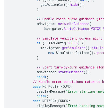
getActionBar
().
hide
();
}
// Enable voice audio guidance (thro
mNavigator
.
setAudioGuidance
(
Navigator
.
AudioGuidance
.
VOICE_AL
// Simulate vehicle progress along t
if
(
BuildConfig
.
DEBUG
)
{
mNavigator
.
getSimulator
().
simulate
new
SimulationOptions
().
speedM
}
// Start turn-by-turn guidance along 
mNavigator
.
startGuidance
();
break
;
// Handle error conditions returned by 
case
NO_ROUTE_FOUND
:
displayMessage
(
"Error starting navig
break
;
case
NETWORK_ERROR
:
displayMessage
(
"Error starting navig