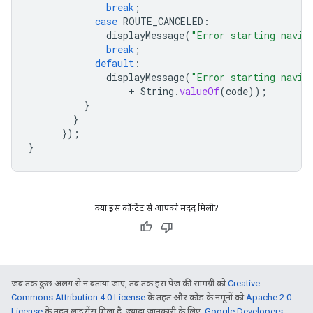
break
;
case
ROUTE_CANCELED
:
displayMessage
(
"Error starting navig
break
;
default
:
displayMessage
(
"Error starting navig
+
String
.
valueOf
(
code
));
}
}
});
}
क्या इस कॉन्टेंट से आपको मदद मिली?
जब तक कुछ अलग से न बताया जाए, तब तक इस पेज की सामग्री को
Creative
Commons Attribution 4.0 License
के तहत और कोड के नमूनों को
Apache 2.0
License
के तहत लाइसेंस मिला है. ज़्यादा जानकारी के लिए,
Google Developers