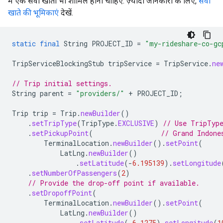
में एक सेवा खाता भी शामिल होना चाहिए. ज़्यादा जानकारी के लिए,
सेवा
खाते की भूमिकाएं
देखें.
static
final
String
PROJECT_ID
=
"my-rideshare-co-gc
TripServiceBlockingStub
tripService
=
TripService
.
ne
// Trip initial settings.
String
parent
=
"providers/"
+
PROJECT_ID
;
Trip
trip
=
Trip
.
newBuilder
()
.
setTripType
(
TripType
.
EXCLUSIVE
)
// Use TripType
.
setPickupPoint
(
// Grand Indone
TerminalLocation
.
newBuilder
().
setPoint
(
LatLng
.
newBuilder
()
.
setLatitude
(
-
6.195139
).
setLongitude
.
setNumberOfPassengers
(
2
)
// Provide the drop-off point if available.
.
setDropoffPoint
(
TerminalLocation
.
newBuilder
().
setPoint
(
LatLng
.
newBuilder
()
.
setLatitude
(
-
6.1275
).
setLongitude
(
1