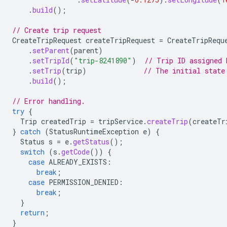
.
build
();
// Create trip request
CreateTripRequest
createTripRequest
=
CreateTripRequ
.
setParent
(
parent
)
.
setTripId
(
"trip-8241890"
)
// Trip ID assigned 
.
setTrip
(
trip
)
// The initial state
.
build
();
// Error handling.
try
{
Trip
createdTrip
=
tripService
.
createTrip
(
createTr
}
catch
(
StatusRuntimeException
e
)
{
Status
s
=
e
.
getStatus
();
switch
(
s
.
getCode
())
{
case
ALREADY_EXISTS
:
break
;
case
PERMISSION_DENIED
:
break
;
}
return
;
}