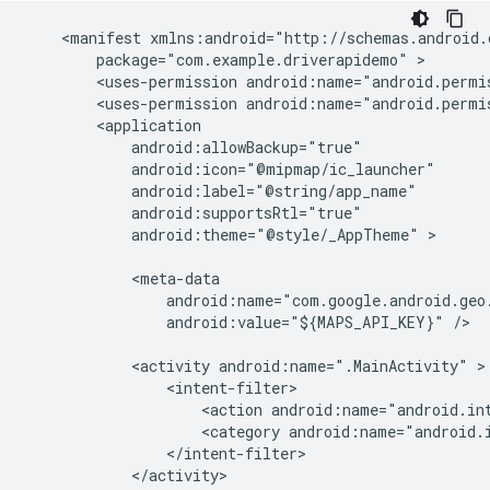
    <manifest xmlns:android="http://schemas.android.c
        package="com.example.driverapidemo" >

        <uses-permission android:name="android.permi
        <uses-permission android:name="android.permi
        <application

            android:allowBackup="true"

            android:icon="@mipmap/ic_launcher"

            android:label="@string/app_name"

            android:supportsRtl="true"

            android:theme="@style/_AppTheme" >

            <meta-data

                android:name="com.google.android.geo.
                android:value="${MAPS_API_KEY}" />

            <activity android:name=".MainActivity" >

                <intent-filter>

                    <action android:name="android.int
                    <category android:name="android.i
                </intent-filter>

            </activity>
