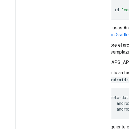
id
'co
Si usas An
con Gradle
Abre el ar
Reemplaz
MAPS_AP
En tu arch
android:
       <meta-data
           andro
En el siguiente 