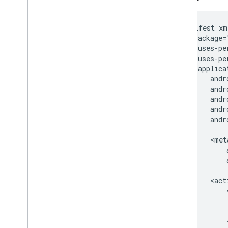
    <manifest xm
        package=
        <uses-pe
        <uses-pe
        <applicat
            andr
            andr
            andr
            andr
            andr
            <meta
                
                
            <act
                
                
                
                