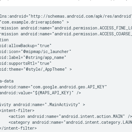
lns:android="http://schemas.android.com/apk/res/android"
"com.example.driverapidemo" >

rmission android:name="android.permission.ACCESS_FINE_LO
rmission android:name="android.permission.ACCESS_COARSE_
ion

oid:allowBackup="true"

oid:icon="@mipmap/ic_launcher"

oid:label="@string/app_name"

oid:supportsRtl="true"

oid:theme="@style/_AppTheme" >

-data

android:name="com.google.android.geo.API_KEY"

android:value="${MAPS_API_KEY}" />

ivity android:name=".MainActivity" >

<intent-filter>

    <action android:name="android.intent.action.MAIN" />
    <category android:name="android.intent.category.LAUN
</intent-filter>
