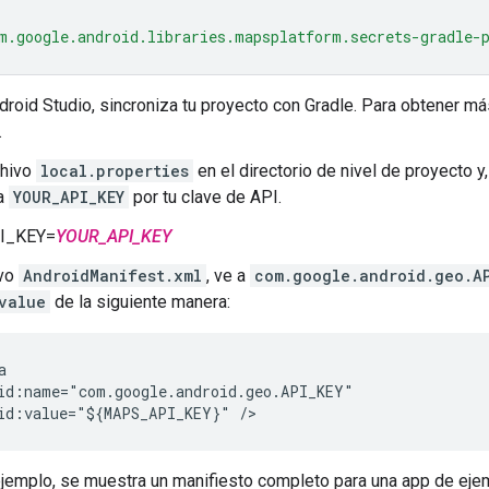
m.google.android.libraries.mapsplatform.secrets-gradle-
droid Studio, sincroniza tu proyecto con Gradle. Para obtener má
.
chivo
local.properties
en el directorio de nivel de proyecto y
a
YOUR_API_KEY
por tu clave de API.
I_KEY=
YOUR_API_KEY
ivo
AndroidManifest.xml
, ve a
com.google.android.geo.A
value
de la siguiente manera:


id:name="com.google.android.geo.API_KEY"

ejemplo, se muestra un manifiesto completo para una app de eje