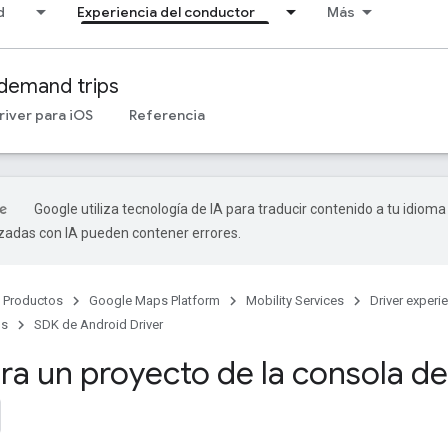
d
Experiencia del conductor
Más
demand trips
river para iOS
Referencia
Google utiliza tecnología de IA para traducir contenido a tu idioma
izadas con IA pueden contener errores.
Productos
Google Maps Platform
Mobility Services
Driver experi
ps
SDK de Android Driver
ra un proyecto de la consola d