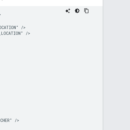


CATION" />

LOCATION" />



CHER" />
