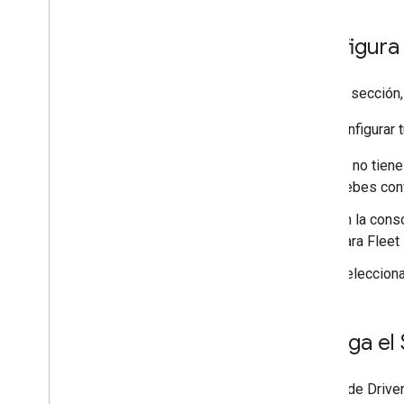
controladores de Android
Requisitos de divulgación de datos de
Configura 
Google Play
En esta sección,
Para configurar 
Si no tien
debes conf
En la cons
para Fleet
Seleccion
Agrega el 
El SDK de Driver