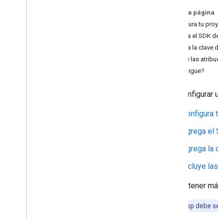
Obtener tokens de autorización
En esta página
Inicializa el SDK del controlador
Configura tu pro
Agrega el SDK de
Configuración del vehículo
Agrega la clave d
Prepara el vehículo
Incluye las atrib
Establece el destino del vehículo
.
¿Qué sigue?
Inhabilitar las actualizaciones de
ubicación
Para configurar 
Guías de migración
Configura 
Guía de migración del SDK de
controladores de Android 6
.
0
Agrega el 
Guía de migración del SDK de Android
Driver 5
.
0
Agrega la 
Guía de migración del SDK de
controladores de Android 4
.
0
Incluye la
Guía de migración del SDK de Android
Driver 3
.
0
Para obtener má
Recursos
Nota:
Tu app debe 
Notas de la versión del SDK de