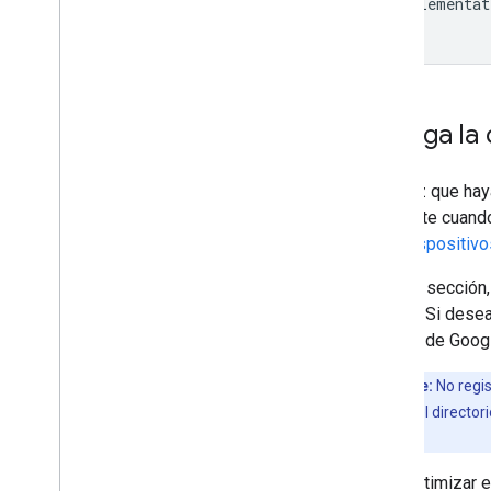
implementat
}
Agrega la 
Una vez que haya
obtuviste cuando
para dispositiv
En esta sección,
segura. Si dese
artículo de Goo
Importante:
No regis
encuentra en el director
de Gradle
.
Para optimizar 