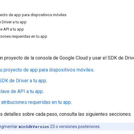
yecto de app para dispositivos móviles
 Driver a tu app
e API a tu app
uciones requeridas en tu app
un proyecto de la consola de Google Cloud y usar el SDK de Driv
tu proyecto de app para dispositivos móviles
.
SDK de Driver a tu app
.
clave de API a tu app
.
s atribuciones requeridas en tu app
.
s detalles sobre cada paso, consulta las siguientes secciones.
segmentar
minSdkVersion
23 o versiones posteriores.