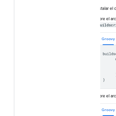
Para instalar el
Abre el ar
buildscr
Groovy
builds
}
Abre el ar
Groovy