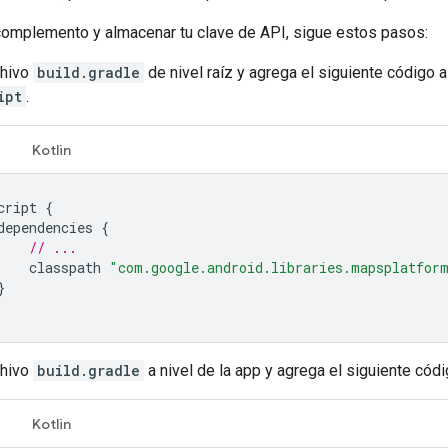
 complemento y almacenar tu clave de API, sigue estos pasos:
chivo
build.gradle
de nivel raíz y agrega el siguiente código 
ipt
.
Kotlin
cript
{
dependencies
{
// ...
classpath
"com.google.android.libraries.mapsplatfor
}
chivo
build.gradle
a nivel de la app y agrega el siguiente cód
Kotlin