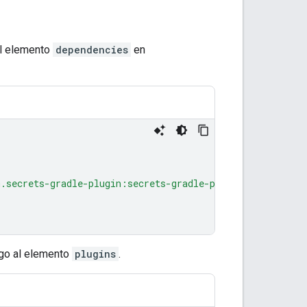
al elemento
dependencies
en
m.secrets-gradle-plugin:secrets-gradle-plugin:2.0.0"
igo al elemento
plugins
.