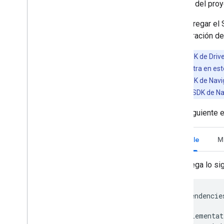
objetos del pro
Para agregar el 
configuración d
Nota:
El SDK de Driv
como se muestra en este 
reciente del SDK de Navi
de Driver y del SDK de N
En el siguiente
Gradle
M
Agrega lo si
dependencie
...
implementat