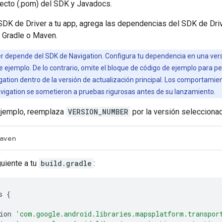
yecto (.pom) del SDK y Javadocs.
SDK de Driver a tu app, agrega las dependencias del SDK de Driv
e Gradle o Maven.
er depende del SDK de Navigation. Configura tu dependencia en una ver
ejemplo. De lo contrario, omite el bloque de código de ejemplo para p
gation dentro de la versión de actualización principal. Los comportami
avigation se sometieron a pruebas rigurosas antes de su lanzamiento.
 ejemplo, reemplaza
VERSION_NUMBER
por la versión seleccionad
aven
guiente a tu
build.gradle
:
s
{
ion
'com.google.android.libraries.mapsplatform.transpor