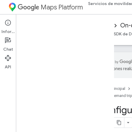
Servicios de movilida
Maps Platform
Mobility Services
Driver experience
On-
Información
Descripción general
SDK de Android Driver
SDK de D
Chat
API
traducciones real
Cómo configurar el SDK de Android
Driver
Cómo obtener el SDK de Driver
Página principal
Configura un proyecto de la consola
On-demand tri
de Google Cloud
Configu
Conceptos básicos de la
integración del SDK
Cómo declarar dependencias