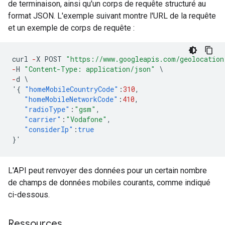
de terminaison, ainsi qu'un corps de requête structuré au
format JSON. L'exemple suivant montre l'URL de la requête
et un exemple de corps de requête :
curl
-
X
POST
"https://www.googleapis.com/geolocation
-
H
"Content-Type: application/json"
\
-
d
\
'
{
"homeMobileCountryCode"
:
310
,
"homeMobileNetworkCode"
:
410
,
"radioType"
:
"gsm"
,
"carrier"
:
"Vodafone"
,
"considerIp"
:
true
}
'
L'API peut renvoyer des données pour un certain nombre
de champs de données mobiles courants, comme indiqué
ci-dessous.
Ressources