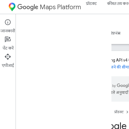
प्रॉडक्ट
कीमत तय कर
Maps Platform
Web Services
Geocoding API
जानकारी
डेवलपर गाइड का वर्शन 4
डेवलपर गाइड का तीसरा वर्शन
रेफ़रंस
चैट करें
Geocoding API v4 के त
एपीआई
अनुरोध भेजने की सीम
सहायता
सहायता के विकल्प
Maps के बारे में अक्सर पूछे जाने वाले सवाल
एआई से मिले अनुवादों म
जियोकोडिंग के बारे में अक्सर पूछे जाने वाले सवाल
रिलीज़ टिप्पणियां
अप-टू-डेट रहें
होम पेज
प्रॉडक्ट
Google M
सबसे सही तरीके