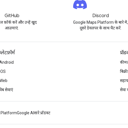
GitHub
Discord
पल फ़ॉर्क करें और उन्हें खुद
Google Maps Platform के बारे में
आज़माएं.
दूसरे डेवलपर के साथ चैट करें.
प्‍लेटफ़ॉर्म
प्रॉ
Android
कीमत
iOS
बिक्री
Web
सहाय
वेब सेवाएं
सेवा क
 Platform
Google AI
सारे प्रॉडक्ट