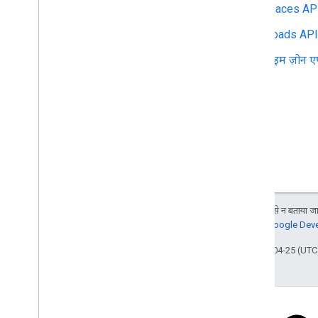
Places AP
Roads API
टाइम ज़ोन 
जब तक कुछ अलग से न बताया जाए
जानकारी के लिए,
Google Devel
आखिरी बार 2026-04-25 (UTC)