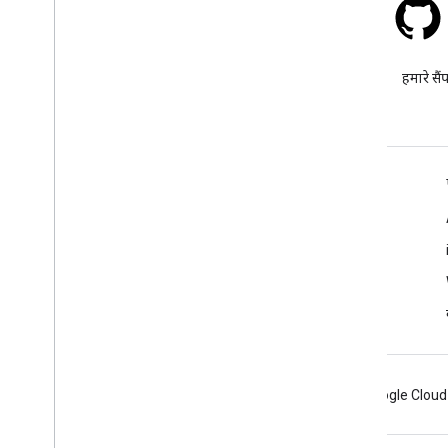
स्टैक ओवरफ़्लो
google-maps टैग के तहत सवाल
हमारे सैं
पूछें.
और जानें
अक्सर पूछे जाने वाले सवाल
Capabilities Explorer
एपीआई सुरक्षा के सबसे सही तरीके
वेब सेवा के इस्तेमाल को ऑप्टिमाइज़ करना
Android
Chrome
Firebase
Google Cloud