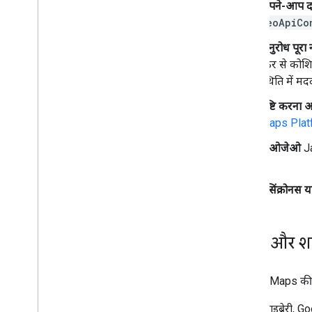
अपने-आप दर
GeoApiCo
अनुरोध पूरा
फिर से कोशि
स्थिति में मद
पुष्टि करना
Maps Platfo
पीओजेओ
Ja
हैं.
एसिंक्रोनस य
नियम और शर्त
Google Maps की वेब
क्लाइंट लाइब्रेरी,