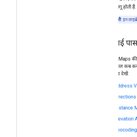
शर्तें
लागू होती हैं.
अहम जानकारी
: इन लाइब
एपीआई पास
Google Maps की हर
का इस्तेमाल कब कर
जुड़ी गाइड देखें:
Address Va
Directions
Distance M
Elevation 
Geocoding