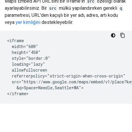
Maps Embed API URL'sini bir iFrame'in
src
özelliği olarak
ayarlayabilirsiniz. Bir
src
mülkü yapılandırırken gerekli
q
parametresi, URL'den kaçışlı bir yer adı, adres, artı kodu
veya
yer kimliğini
destekleyebilir:
<iframe

  width="600"

  height="450"

  style="border:0"

  loading="lazy"

  allowfullscreen

  referrerpolicy="strict-origin-when-cross-origin"

  src="https://www.google.com/maps/embed/v1/place?ke
    &q=Space+Needle,Seattle+WA">

</iframe>