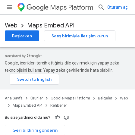
Maps Platform
Oturum aç
Web
Maps Embed API
Başlarken
Satış birimiyle iletişim kurun
Google, içerikleri tercih ettiğiniz dile çevirmek için yapay zeka
teknolojisini kullanır. Yapay zeka çevirilerinde hata olabilir.
Ana Sayfa
Ürünler
Google Maps Platform
Belgeler
Web
Maps Embed API
Rehberler
Bu size yardımcı oldu mu?
Geri bildirim gönderin