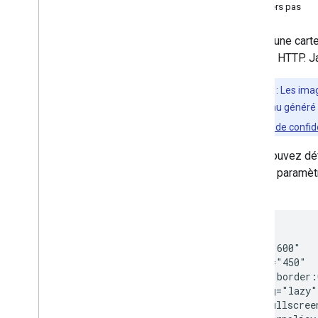
Premiers pas
Placez une cart
requête HTTP. Ja
Remarque
: Les ima
publics (contenu généré p
sur nos
Règles de confid
Vous pouvez déf
src
, le paramè
d'URL :
<iframe

  width="600"

  height="450"

  style="border:
  loading="lazy"

  allowfullscreen