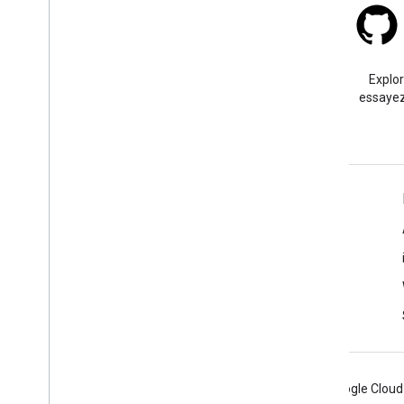
Stack Overflow
Posez une question sous le
Explo
tag google-maps.
essayez
En savoir plus
Questions fréquentes
Sélecteur d'API
Bonnes pratiques de sécurité pour les API
Optimiser l'utilisation des services Web
Android
Chrome
Firebase
Google Cloud