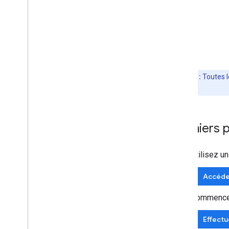
Remarque :
Toutes l
facturation
.
Premiers 
Utilisez u
Accéde
Commencez 
Effectu