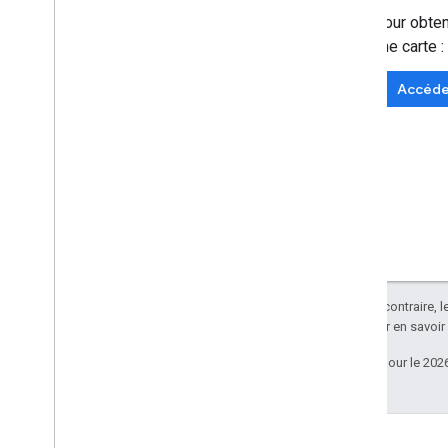
Pour obten
une carte :
Accéder
Sauf indication contraire, 
Apache 2.0
. Pour en savoir
Dernière mise à jour le 202