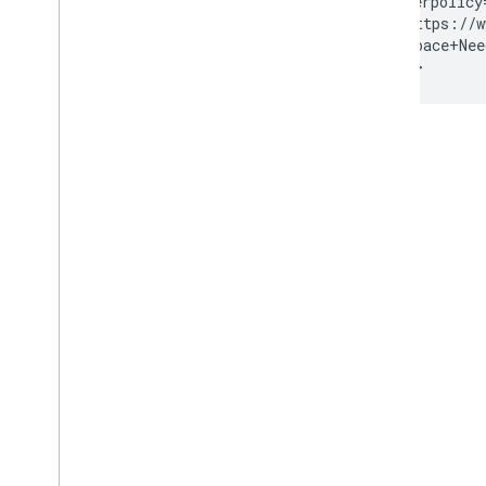
  referrerpolicy
  src="https://w
    &q=Space+Nee
</iframe>