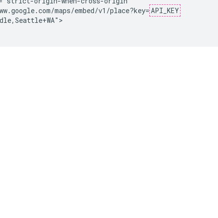
="strict-origin-when-cross-origin"

ww.google.com/maps/embed/v1/place?key=
API_KEY
dle,Seattle+WA">
