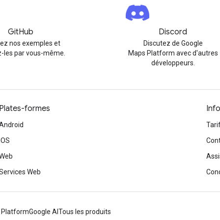
GitHub
Discord
rez nos exemples et
Discutez de Google
-les par vous-même.
Maps Platform avec d'autres
développeurs.
Plates-formes
Inf
Android
Tari
iOS
Cont
Web
Assi
Services Web
Cond
 Platform
Google AI
Tous les produits