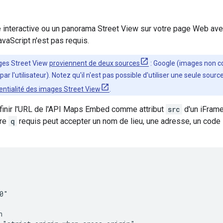
e interactive ou un panorama Street View sur votre page Web av
vaScript n'est pas requis.
ges Street View
proviennent de deux sources
: Google (images non co
ar l'utilisateur). Notez qu'il n'est pas possible d'utiliser une seule sour
entialité des images Street View
.
inir l'URL de l'API Maps Embed comme attribut
src
d'un iFrame
tre
q
requis peut accepter un nom de lieu, une adresse, un code
0"


