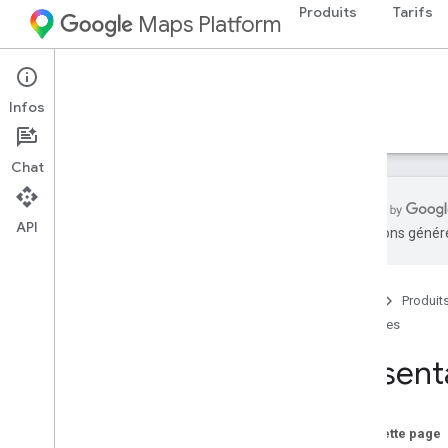
Produits
Tarifs
Maps Platform
Web
Maps Embed API
Infos
Guides
Ressources
Chat
API
traductions généré
Aperçu
Guide de démarrage rapide
Accueil
Produit
Guides
Configuration
Configurer l'API Maps Embed
Présent
Guides du développeur
Intégrer une carte
Sur cette page