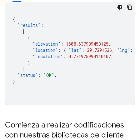
{
"results"
:
[
{
"elevation"
:
1608.637939453125
,
"location"
:
{
"lat"
:
39.7391536
,
"lng"
:
-
"resolution"
:
4.771975994110107
,
},
],
"status"
:
"OK"
,
}
Comienza a realizar codificaciones
con nuestras bibliotecas de cliente