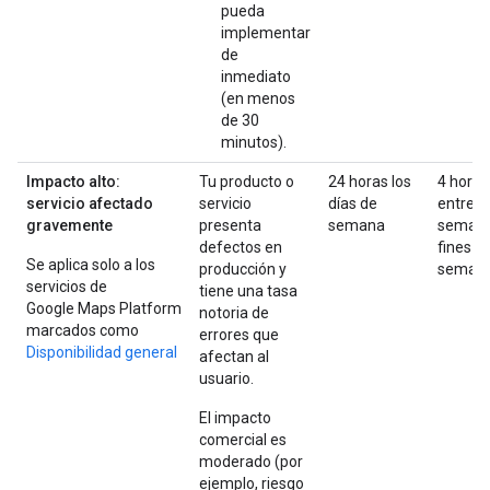
pueda
implementar
de
inmediato
(en menos
de 30
minutos).
Impacto alto:
Tu producto o
24 horas los
4 horas
servicio afectado
servicio
días de
entre
gravemente
presenta
semana
semana
defectos en
fines d
Se aplica solo a los
producción y
seman
servicios de
tiene una tasa
Google Maps Platform
notoria de
marcados como
errores que
Disponibilidad general
afectan al
usuario.
El impacto
comercial es
moderado (por
ejemplo, riesgo