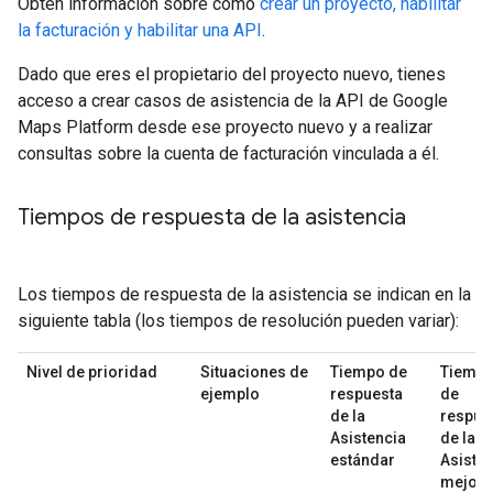
Obtén información sobre cómo
crear un proyecto, habilitar
la facturación y habilitar una API
.
Dado que eres el propietario del proyecto nuevo, tienes
acceso a crear casos de asistencia de la API de Google
Maps Platform desde ese proyecto nuevo y a realizar
consultas sobre la cuenta de facturación vinculada a él.
Tiempos de respuesta de la asistencia
Los tiempos de respuesta de la asistencia se indican en la
siguiente tabla (los tiempos de resolución pueden variar):
Nivel de prioridad
Situaciones de
Tiempo de
Tiemp
ejemplo
respuesta
de
de la
respue
Asistencia
de la
estándar
Asiste
mejor