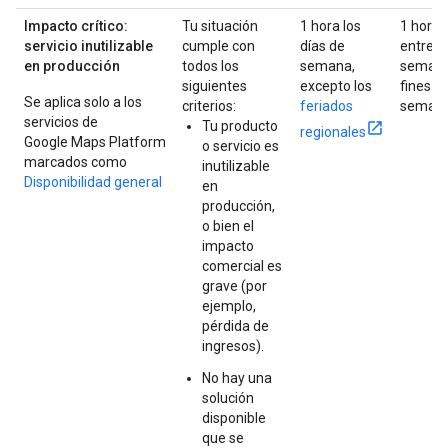
Impacto crítico:
Tu situación
1 hora los
1 hora
servicio inutilizable
cumple con
días de
entre
en producción
todos los
semana,
semana
siguientes
excepto los
fines d
Se aplica solo a los
criterios:
feriados
seman
servicios de
Tu producto
regionales
Google Maps Platform
o servicio es
marcados como
inutilizable
Disponibilidad general
en
producción,
o bien el
impacto
comercial es
grave (por
ejemplo,
pérdida de
ingresos).
No hay una
solución
disponible
que se