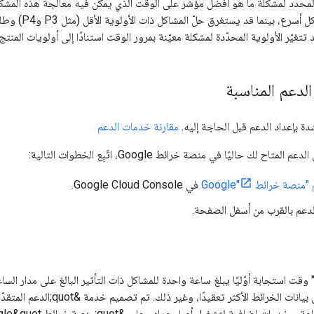
المحدّد لمشكلة ما هو أفضل مؤشر على الوقت الذي يمكن فيه معالجة هذه المشكلة
P1 وP2) وحلّها
 تتغيّر الأولوية المحدّدة لمشكلة معيّنة بمرور الوقت استنادًا إلى أولويات المنت
لدعم المناسبة
مقارنة خدمات الدعم
اح لك حاليًا في منصة خرائط Google، اتّبِع الخطوات التالية:
منصة خرائط Google"
في Google Cloud Console.
دعم بالقرب من أسفل الصفحة.
م" وقت استجابة أوّليًا يبلغ ساعة واحدة للمشاكل ذات التأثير البالغ على مدار ال
يل أعباء عملهم على &quot;منصة خرائط Google&quot; في مرحلة الإنتاج. لمزيد من المعلومات، اطّلِع على