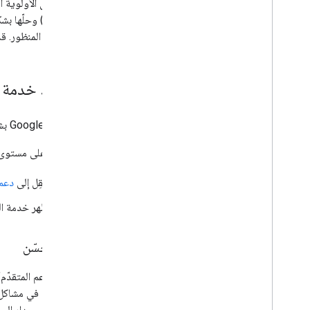
إنّ مستوى الأولوية 
المستقبل المنظور. قد
تحديد خدمة ا
تنصحك Google بشدة بإعداد الدعم قبل الحاجة إليه.
للاطّلاع على مستوى الدعم المت
انتقِل إلى
دعم "
تظهر خدمة ال
دعم محسّن
يوفّر "الدعم المتقدّ
سريعة على مدار الساعة، وخدمات إضافية لتشغ