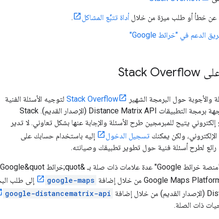
غ عن خطأ أو طلب ميزة من خلال
أداة تتبُّع المشاكل
.
 الدعم في "خرائط Google"
Stack O
ة والأجوبة حول البرمجة الشهير
Stack Overflow
لتوجيه الأسئلة الفنية
المتخصصة حول واجهة برمجة التطبيقات Distance Matrix API (الإصدار القديم). ‫Stack
و موقع إلكتروني يتيح للمبرمجين طرح الأسئلة والإجابة عنها بشكل تعاوني. لا تدير
تسجيل الدخول
إليه باستخدام حسابك على
google-maps
إلى طلب الب
ال إضافة
google-distancematrix-api
جيات ذات الصلة.