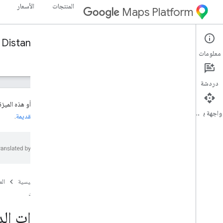
المنتجات
الأسعار
Maps Platform
Distance Matrix API (Legacy)
Web Services
معلومات
الأدلة
الموارد
دردشة
هذا المنتج أو هذه الميز
واجهة برمجة التطبيقات
والميزات القديمة
.
الدعم
خيارات الدعم
الأسئلة الشائعة حول "خرائط Google"
الاطّلاع على آخر المعلومات
ملاحظات حول الإصدار
الصفحة الرئيسية
ال
الموارد
أفضل الممارسات
أفضل الممارسات لخدمة الويب