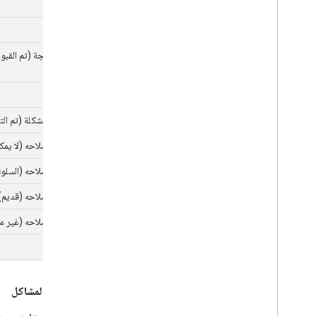
جديد
معيَّنة
قيد المعالجة (تم القبو
Fixed
تم حلّ المشكلة (تم الت
لن يتم إصلاحه (لا يمكن
لن يتم إصلاحه (السلو
لن يتم إصلاحه (قديم)
لن يتم إصلاحه (غير م
تكرار
أولويات المشاكل