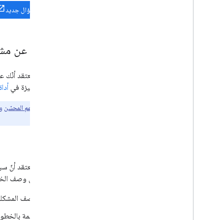
طرح سؤال جديد
الإبلاغ عن مش
أو طلب ميزة في
أداة
على عملاء
الدعم المحسّن
وش
الوقت المناسب.
الأخطاء
التالية في وصف الخط
وصف المشكلة 
قائمة بالخطوا