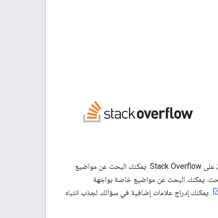
يراقب أعضاء فريق "منصة خرائط Google" عدة علامات ذات صلة بـ &quot;خرائط Google&quot; على Stack Overflow. يمكنك البحث عن مواضيع
حث. يمكنك البحث عن مواضيع خاصة بواجهة
. يمكنك إدراج علامات إضافية في سؤالك لجذب انتباه