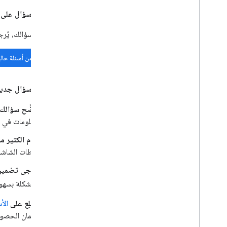
قبل نشر سؤال على Stack Overflow:
قبل نشر سؤالك، يُرج
البحث عن أسئلة حالي
عند نشر سؤال جديد،
وضِّح سؤالك
معلومات في ا
قدِّم الكثير 
لقطات الشاشة
يُرجى تضمين
المشكلة بسهو
اطّلِع على
الأسئ
ضمان الحصول