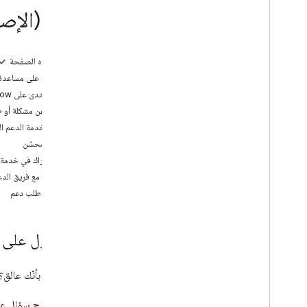
مكتبات العملاء
API (الإصدار القديم)
الفوترة والمراقبة
الاستخدام والفوترة
على هذه الصفحة
إعداد التقارير والمراقبة
الحصول على مساعدة
دعم المنتدى على Stack Overflow
السياسات والأحكام
الإبلاغ عن مشكلة أو 
السياسات والإسناد
تحديد خدمة الدعم ال
بنود الخدمة
دعم محسّن
الاشتراك في خدمة د
التواصل مع فريق الدعم 
إنشاء طلب دعم
الحصول على 
هل تشعر بأنّك عالق
طرح سؤال ع