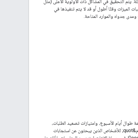
. يتم التحقيق في المشاكل ذات الأولوية الأعلى (مثل
 بشكل أسرع، بينما قد يستغرق حلّ المشاكل ذات الأولوية الأقل (مثل P3 وP4) وطلبات الميزات وقتًا أطول أو قد لا يتم تنفيذها في
ج ومدى جدواه والموارد المتاحة.
ساعة طوال أيام الأسبوع، وامتيازات تصعيد الطلبات،
والتحقيق في مشاكل بيانات الخرائط الأكثر تعقيدًا، وغير ذلك. تم تصميم خدمة &quot;الدعم المتقدّم&quot; للأشخاص الذين يبحثون عن استجابات