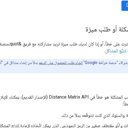
كلة أو طلب ميزة
 تتبُّع المشاكل
.
ركاء "منصة خرائط Google"
إنشاء طلب للحصول على الدعم
بدلاً من إنشاء مشاكل في "أد
إذا كنت تعتقد أنّ سبب المشكلة هو خطأ في e Matrix API
أ:
والسلوك الذي كنت تتوقّعه بدلاً من ذلك
ت و/أو مقتطف صغير من الرمز النموذجي الذي يمكن اتّخاذه لإعادة إنتاج المشكل