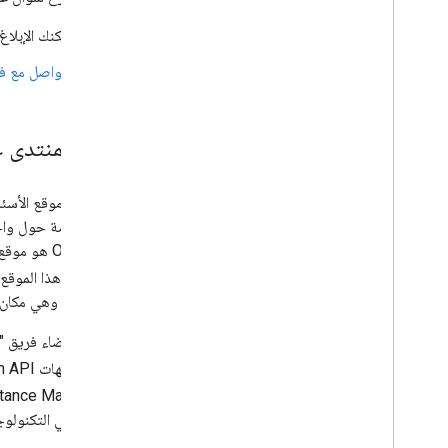
يمكنك الإبلا
التواصل مع فريق
دعم المنتدى على verflow
نستخدم موقع الأسئل
Overflow ه
Google هذا الموقع الإلكتروني، ولكن يمكنك
Google. وهي مكان رائع لطرح أسئلة فنية حول تطوير تطبيقك وصيانته.
حول واجهات Google Maps Platform API من خلال إضافة
Distance Matrix API (الإصدار القديم) من خل
الخبراء في التكنولو