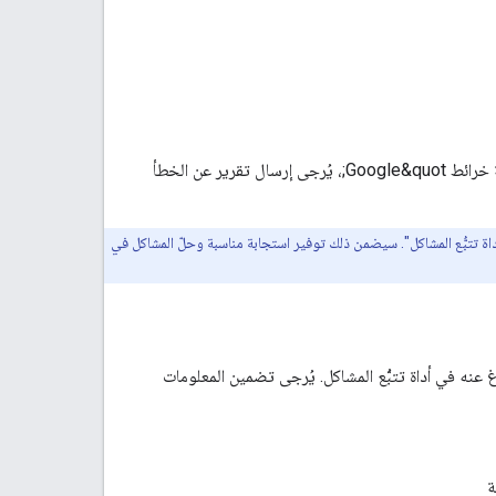
إذا كنت تعتقد أنّك عثرت على خطأ، أو إذا كان لديك طلب ميزة تريد مشاركته مع فريق &quot;منصة خرائط Google&quot;، يُرجى إرسال تقرير عن الخطأ
اة تتبُّع المشاكل". سيضمن ذلك توفير استجابة مناسبة وحلّ المشاكل في
Distanc (الإصدار القديم)، يمكنك الإبلاغ عنه في أداة تتبُّع المشاكل. يُرجى تضمين المعلومات
ة