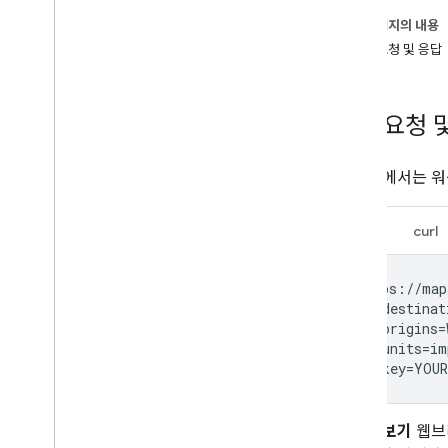
개발자 가이드
이 페이지의 내용
거리 행렬 요청 및 응답
샘플 요청 및 응답
샘플 요청 
다음 예에서는 워
URL
curl
https://map
  ?destinat
  &origins=
  &units=im
  &key=YOUR
사용해 보기
웹브