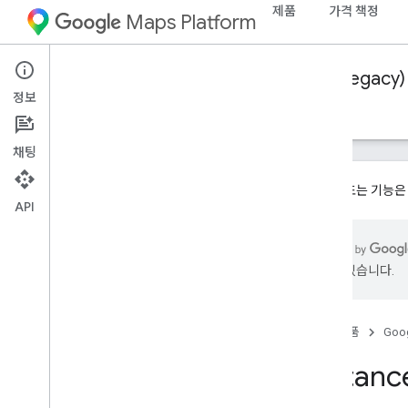
제품
가격 책정
Maps Platform
Web Services
Distance Matrix API (Legacy)
정보
가이드
리소스
채팅
이 제품 또는 기능은
API
Distance Matrix API (기존)
개요
있을 수 있습니다.
시작하기
설정
홈
제품
Goog
Google Cloud 프로젝트 설정
Distan
API 키 사용하기