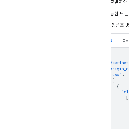
지정된 출발지와 
사용 가능한 모
이 코드 샘플은 J
JSON
XM
{
"destinat
"origin_a
"rows"
:
[
{
"el
[