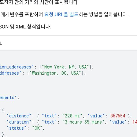
도착지 간의 거리와 시간이 표시됩니다.
든 매개변수를 포함하여
요청 URL을 빌드
하는 방법을 알아봅니다.
SON 및 XML 형식입니다.
L
ion_addresses"
:
[
"New York, NY, USA"
],
ddresses"
:
[
"Washington, DC, USA"
],
ements"
:
{
"distance"
:
{
"text"
:
"228 mi"
,
"value"
:
367654
},
"duration"
:
{
"text"
:
"3 hours 55 mins"
,
"value"
:
1
"status"
:
"OK"
,
},