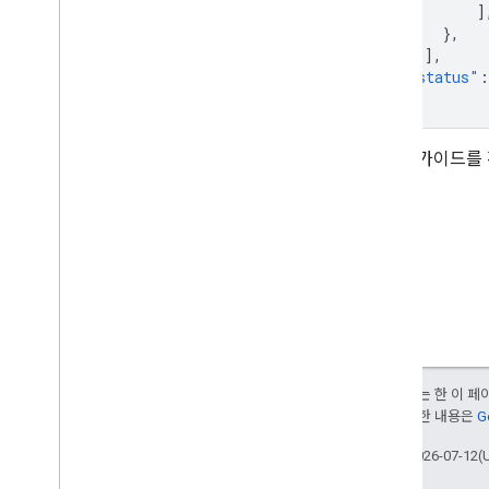
]
},
],
"status"
:
}
개발자 가이드를
달리 명시되지 않는 한 이 
부여됩니다. 자세한 내용은
G
최종 업데이트: 2026-07-12(