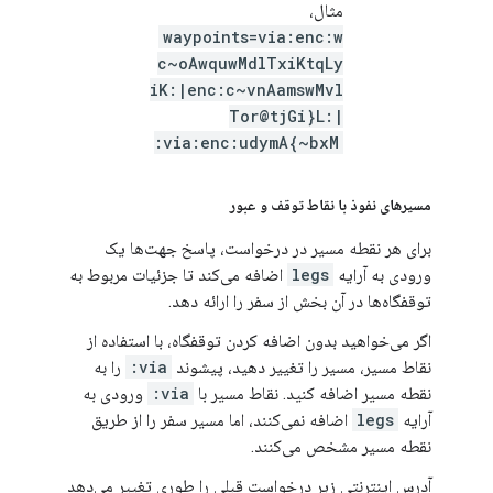
مثال،
waypoints=via:enc:w
c~oAwquwMdlTxiKtqLy
iK:|enc:c~vnAamswMvl
Tor@tjGi}L:|
via:enc:udymA{~bxM:
مسیرهای نفوذ با نقاط توقف و عبور
برای هر نقطه مسیر در درخواست، پاسخ جهت‌ها یک
ورودی به آرایه
legs
اضافه می‌کند تا جزئیات مربوط به
توقفگاه‌ها در آن بخش از سفر را ارائه دهد.
اگر می‌خواهید بدون اضافه کردن توقفگاه، با استفاده از
نقاط مسیر، مسیر را تغییر دهید، پیشوند
via:
را به
نقطه مسیر اضافه کنید. نقاط مسیر با
via:
ورودی به
آرایه
legs
اضافه نمی‌کنند، اما مسیر سفر را از طریق
نقطه مسیر مشخص می‌کنند.
آدرس اینترنتی زیر درخواست قبلی را طوری تغییر می‌دهد