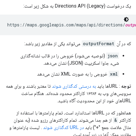
یک درخواست Directions API (Legacy) به شکل زیر است:
https://maps.googleapis.com/maps/api/directions/
outp
که در آن
outputFormat
می‌تواند یکی از مقادیر زیر باشد:
json
(توصیه می‌شود) خروجی را در قالب نشانه‌گذاری
شیء جاوا اسکریپت (JSON) نشان می‌دهد.
xml
خروجی را به صورت XML نشان می‌دهد
توجه
: URLها باید
به درستی کدگذاری شوند
تا معتبر باشند و برای همه
سرویس‌های وب به ۱۶۳۸۴ کاراکتر محدود شده‌اند. هنگام ساخت
URLهای خود از این محدودیت آگاه باشید.
همانطور که در URLها استاندارد است، تمام پارامترها با استفاده از
کاراکتر
&
از هم جدا می‌شوند. تمام کاراکترهای رزرو شده (به عنوان
مثال علامت جمع "+") باید
در URL کدگذاری شوند
. لیست پارامترها و
مقادیر ممکن آنها در زیر آمده است.