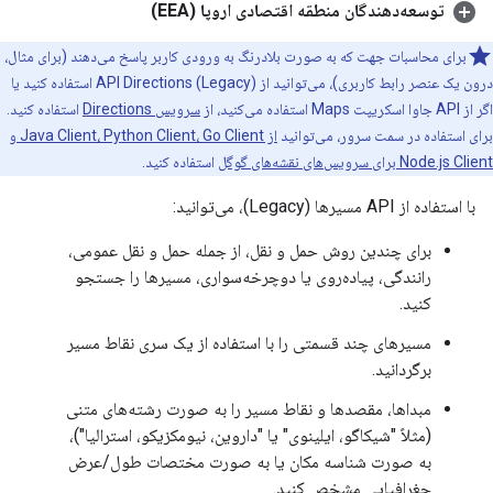
توسعه‌دهندگان منطقه اقتصادی اروپا (EEA)
برای محاسبات جهت که به صورت بلادرنگ به ورودی کاربر پاسخ می‌دهند (برای مثال،
درون یک عنصر رابط کاربری)، می‌توانید از API Directions (Legacy) استفاده کنید یا
اگر از API جاوا اسکریپت Maps استفاده می‌کنید، از
سرویس Directions
استفاده کنید.
برای استفاده در سمت سرور، می‌توانید
از Java Client، Python Client، Go Client و
Node.js Client برای سرویس‌های نقشه‌های گوگل
استفاده کنید.
با استفاده از API مسیرها (Legacy)، می‌توانید:
برای چندین روش حمل و نقل، از جمله حمل و نقل عمومی،
رانندگی، پیاده‌روی یا دوچرخه‌سواری، مسیرها را جستجو
کنید.
مسیرهای چند قسمتی را با استفاده از یک سری نقاط مسیر
برگردانید.
مبداها، مقصدها و نقاط مسیر را به صورت رشته‌های متنی
(مثلاً "شیکاگو، ایلینوی" یا "داروین، نیومکزیکو، استرالیا")،
به صورت شناسه مکان یا به صورت مختصات طول/عرض
جغرافیایی مشخص کنید.