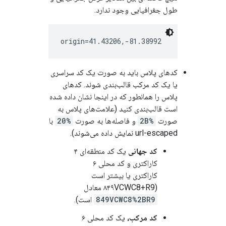
طول جغرافیایی وجود ندارد.
کدهای پلاس باید به صورت یک کد سراسری
یا یک کد مرکب قالب‌بندی شوند. کدهای
پلاس را همانطور که در اینجا نشان داده شده
است قالب‌بندی کنید (علامت‌های پلاس به
صورت
%2B
و فاصله‌ها به صورت
%20
با
url-escaped نمایش داده می‌شوند).
کد جهانی
یک کد منطقه‌ای ۴
کاراکتری و کد محلی ۶
کاراکتری یا بیشتر است
(۸۴۹VCWC8+R9 معادل
849VCWC8%2BR9
است).
کد مرکب،
یک کد محلی ۶