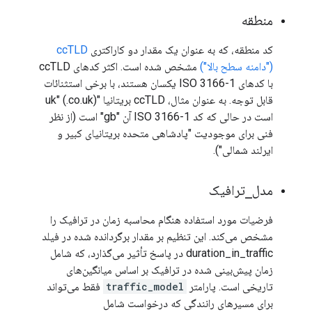
منطقه
کد منطقه، که به عنوان یک مقدار دو کاراکتری
ccTLD
("دامنه سطح بالا")
مشخص شده است. اکثر کدهای ccTLD
با کدهای ISO 3166-1 یکسان هستند، با برخی استثنائات
قابل توجه. به عنوان مثال، ccTLD بریتانیا "uk" (.co.uk)
است در حالی که کد ISO 3166-1 آن "gb" است (از نظر
فنی برای موجودیت "پادشاهی متحده بریتانیای کبیر و
ایرلند شمالی").
مدل
_
ترافیک
فرضیات مورد استفاده هنگام محاسبه زمان در ترافیک را
مشخص می‌کند. این تنظیم بر مقدار برگردانده شده در فیلد
duration_in_traffic در پاسخ تأثیر می‌گذارد، که شامل
زمان پیش‌بینی شده در ترافیک بر اساس میانگین‌های
تاریخی است. پارامتر
traffic_model
فقط می‌تواند
برای مسیرهای رانندگی که درخواست شامل