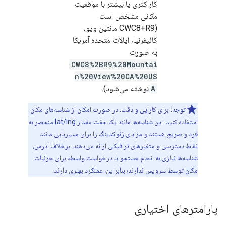
کاراکتری یا بیشتر با موقعیت
مکانی مشخص است
(CWC8+R9 مانتین ویو،
کالیفرنیا، ایالات متحده آمریکا
به صورت
CWC8%2BR9%20Mountai
n%20View%20CA%20US
A
نوشته می‌شود).
توجه: برای کارایی و دقت، در صورت امکان از شناسه‌های مکان
استفاده کنید. این شناسه‌ها مانند یک جفت مقدار lat/lng منحصر به
فرد و صریح هستند و مزایای ژئوکدینگ را برای مسیریابی مانند
نقاط دسترسی و متغیرهای ترافیکی ارائه می‌دهند. برخلاف آدرس،
شناسه‌ها نیازی به انجام جستجو یا درخواست واسطه برای جزئیات
مکان توسط سرویس ندارند؛ بنابراین، عملکرد بهتری دارند.
پارامترهای اختیاری