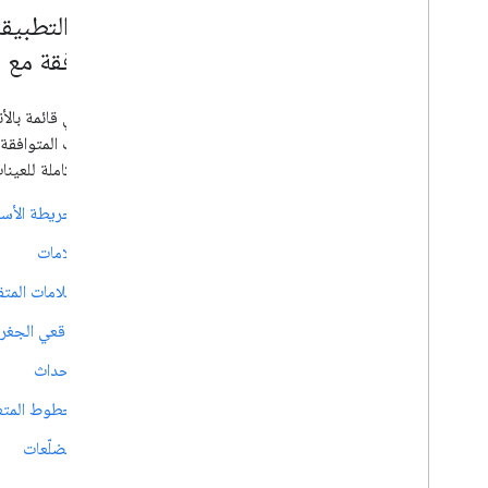
المتوافقة مع Android
في ما يلي قائمة بال
للتطبيقات المتوافقة مع Android، وقد تم إعادة إنتاجها في الصفحات المرتبطة لتسهيل الرجوع إليه
القائمة الكاملة للعينا
الخريطة الأس
علامات
العلامات المتق
موقعي الجغر
الأحداث
الخطوط المتع
المضلّعات