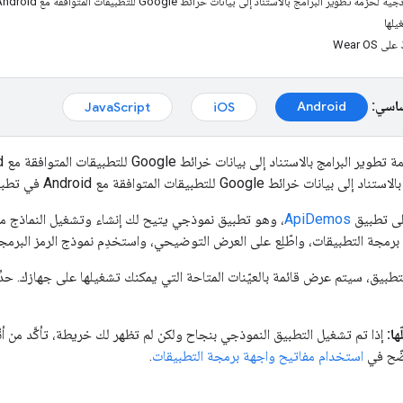
تطوير البرامج بالاستناد إلى بيانات خرائط Google للتطبيقات المتوافقة مع Android
يلها
Wear O
ساسي:
Android‏
iOS‏
JavaScript‏
 بالاستناد إلى بيانات خرائط Google للتطبيقات المتوافقة مع Android على
ط Google للتطبيقات المتوافقة مع Android في تطبيق Android.
لى تطبيق
ApiDemos
رمجة التطبيقات، واطّلِع على العرض التوضيحي، واستخدِم نموذج الرمز البرمجي 
طبيق، سيتم عرض قائمة بالعيّنات المتاحة التي يمكنك تشغيلها على جهازك. حدِّد
ا:
إذا تم تشغيل التطبيق النموذجي بنجاح ولكن لم تظهر لك خريطة، تأكَّد من أ
ضّح في
استخدام مفاتيح واجهة برمجة التطبيقات
.