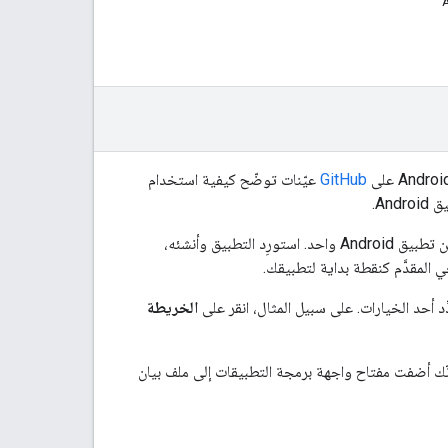
GitHub
عيّنات توضّح كيفية استخدام
، وهو تطبيق نموذجي يتيح لك إنشاء وتشغيل النماذج من تطبيق Android واحد. استورِد التطبيق وأنشئه،
المقدَّم كنقطة بداية لتطبيقك.
 أحد الخيارات. على سبيل المثال، انقر على
الخريطة
نّك أضفت مفتاح واجهة برمجة التطبيقات إلى ملف بيان