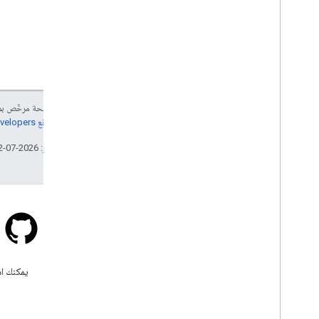
إنّ محتوى هذه الصفحة مرخّص 
مراجعة
سياسات موقع Google Developers‏
تاريخ التعديل الأخير: 2026-07-12 (حسب التوقيت العالمي المتفَّق عليه)
Stack Overflow
اطرح سؤالاً ضمن علامة google-
يمكنك اس
maps.