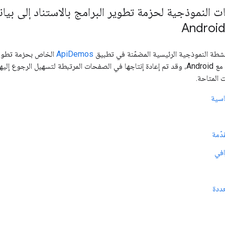
أنشطة النموذجية الرئيسية المضمّنة في تطبيق
ApiDemos
ا. اطّلِع على مجلد
ت المتاحة.
اسية
دّمة
افي
ددة