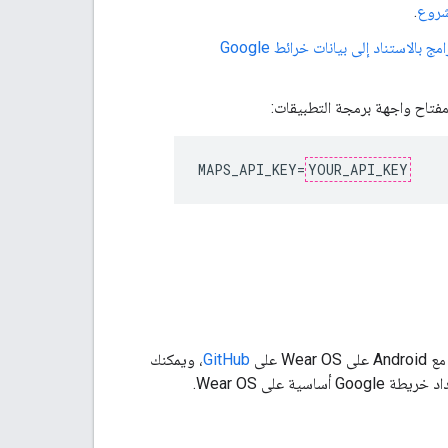
شروع
.
تفعيل حزمة تطوير البرامج بالاستناد إلى بيانات خرائط Google
فتاح واجهة برمجة التطبيقات:
MAPS_API_KEY=
YOUR_API_KEY
GitHub
، ويمكنك
على Wear OS.