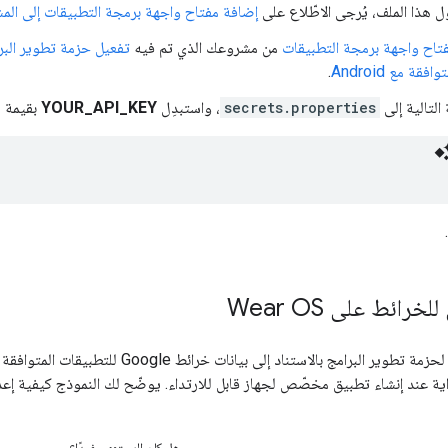
 هذا الملف، يُرجى الاطّلاع على
إضافة مفتاح واجهة برمجة التطبيقات إلى الم
اح واجهة برمجة التطبيقات
من مشروعك الذي تم فيه
قة مع Android
.
التالية إلى
secrets.properties
، واستبدِل
YOUR_API_KEY
بقيمة م
رائط على Wear OS
امج بالاستناد إلى بيانات خرائط Google للتطبيقات المتوافقة مع Android على Wear OS على
د إنشاء تطبيق مخصّص لجهاز قابل للارتداء. يوضّح لك النموذج كيفية إعداد خريطة Google أساسية 
هل كان المحتوى مفيدًا؟