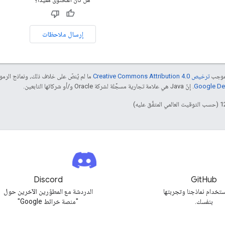
إرسال ملاحظات
بموجب
ترخيص Creative Commons Attribution 4.0‏
ما لم يُنصّ على خلاف ذلك، ونماذج الر
. إنّ Java هي علامة تجارية مسجَّلة لشركة Oracle و/أو شركائها التابعين.
Discord
GitHub
تخدام نماذجنا وتجربتها
الدردشة مع المطوّرين الآخرين حول
بنفسك.
"منصة خرائط Google"