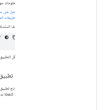
المعلومات حول
احصل على مفت
للتطبيقات المتواف
أضِف السلسلة 
شغِّل التطبيق.
نموذج تطبيق للخ
يتوفّر نموذج تطبيق لحزمة تطوير البر
استخدامه كنقطة بداية عن