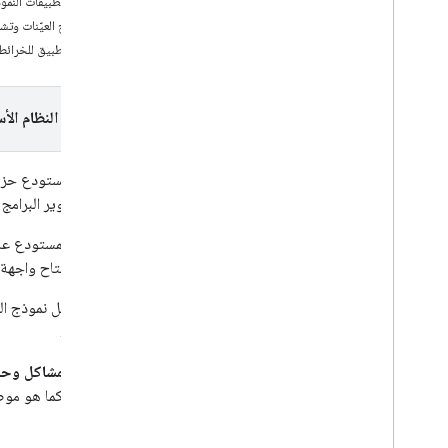
قائمة التطبيقات النموذجية لحزمة 
المضلّعات
استنساخ العيّنات وتشغ
نموذج تطبيق للخرائط على S
الدروس التطبيقية حول الترميز
إضافة خريطة إلى تطبيق Android (استخدام
Kotlin مع Compose)
إضافة خريطة إلى تطبيق Android (Kotlin مع
اختيار النظام الأ
طرق العرض)
خريطة مع محدّد موقع
يتضمّن مستودع حزمة تطوير البرامج
الخطوط المتعددة والمضلعات لتمثيل المسارات
والمناطق
حزمة تطوير البرامج بالاستناد إلى بيانات خرائ
اختيار المكان الحالي
يحتوي المستودع ع
عرض الأماكن المجاورة في الواقع المعزّز على
نظام التشغيل Android (Kotlin)
وأضِف مفتاح واجهة ب
عند تشغيل نموذج الت
الأساسية
.
تحديد المشاكل وحلّه
التطبيق، كما هو مو