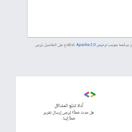
موز مرخّصة بموجب
ترخيص Apache 2.0‏
. للاطّلاع على التفاصيل، يُرجى
أداة تتبّع المشاكل
هل حدث خطأ؟ يُرجى إرسال تقرير
خطأ إلينا.