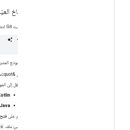
استنساخ العيّ
يجب تثبيت Git لتشغيل هذا النموذج محليًا. ينسخ الأمر التالي مستودع تطبيق العيّنة.
استورِد نموذج المشروع إلى "استوديو d
في &quot;استوديو Android&quot;، انقر على
انتقِل إلى المو
otlin
Java
انقر على
فتح
أنشئ ملف
es