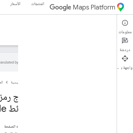
المنتجات
الأسعار
Maps Platform
Maps SDK for Android
Android
معلومات
الأدلة
المرجع
نماذج
الموارد
دردشة
واجهة برمجة التطبيقات
نماذج
الصفحة الرئيسية
ال
نظرة عامة
الخريطة الأساسية
نموذج رمز 
المحدِّدات
"خرائط Google" لتطبيقات Android
العلامات المتقدّمة
موقعي الجغرافي
الأحداث
على هذه الصفحة
الخطوط المتعددة