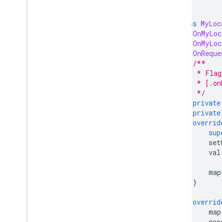
class
MyLoc
OnMyLoc
OnMyLoc
OnReque
/**
     * Flag
     * [.on
     */
private
private
overrid
sup
        set
        val
           
        map
}
overrid
        map
        goo