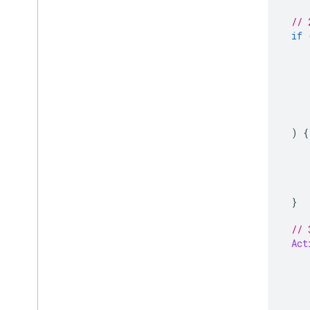
// 
if
)
{
           
}
// 
Act
           