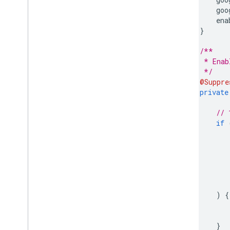
        goo
        ena
}
/**
     * Enab
     */
@Suppre
private
// 
if
)
{
           
}