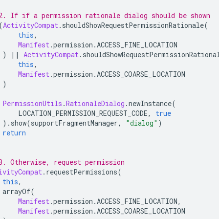
2. If if a permission rationale dialog should be shown
(
ActivityCompat
.
shouldShowRequestPermissionRationale
(
this
,
Manifest
.
permission
.
ACCESS_FINE_LOCATION
)
||
ActivityCompat
.
shouldShowRequestPermissionRationa
this
,
Manifest
.
permission
.
ACCESS_COARSE_LOCATION
)
PermissionUtils
.
RationaleDialog
.
newInstance
(
     LOCATION_PERMISSION_REQUEST_CODE
,
true
).
show
(
supportFragmentManager
,
"dialog"
)
return
3. Otherwise, request permission
ivityCompat
.
requestPermissions
(
this
,
 arrayOf
(
Manifest
.
permission
.
ACCESS_FINE_LOCATION
,
Manifest
.
permission
.
ACCESS_COARSE_LOCATION