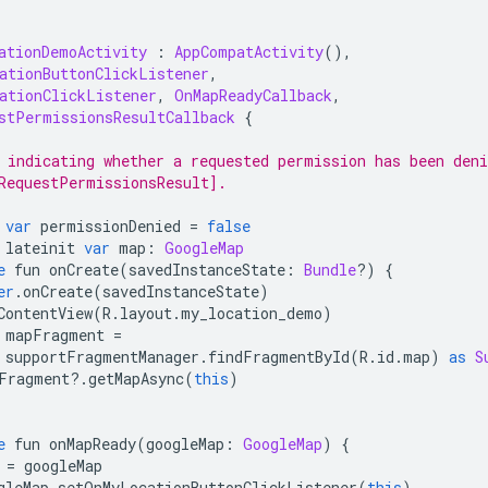
ationDemoActivity
:
AppCompatActivity
(),
ationButtonClickListener
,
ationClickListener
,
OnMapReadyCallback
,
stPermissionsResultCallback
{
 indicating whether a requested permission has been deni
RequestPermissionsResult].
var
 permissionDenied 
=
false
 lateinit 
var
 map
:
GoogleMap
e
 fun onCreate
(
savedInstanceState
:
Bundle
?)
{
er
.
onCreate
(
savedInstanceState
)
ContentView
(
R
.
layout
.
my_location_demo
)
 mapFragment 
=
 supportFragmentManager
.
findFragmentById
(
R
.
id
.
map
)
as
S
Fragment
?.
getMapAsync
(
this
)
e
 fun onMapReady
(
googleMap
:
GoogleMap
)
{
 
=
 googleMap
gleMap
.
setOnMyLocationButtonClickListener
(
this
)