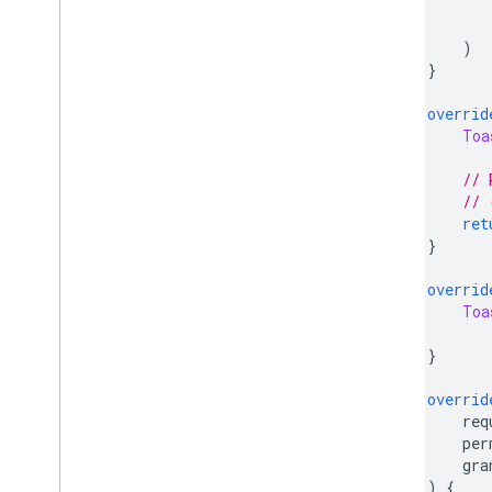
           
)
}
overrid
Toa
// 
// 
ret
}
overrid
Toa
}
overrid
        req
        per
        gra
)
{