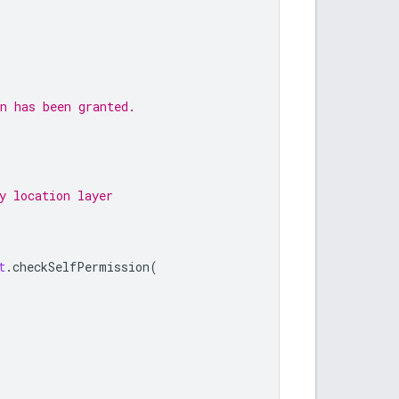
n has been granted.
y location layer
t
.
checkSelfPermission
(