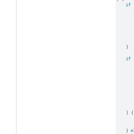
if
           
           
           
}
if
           
           
           
           
)
{
           
}
e