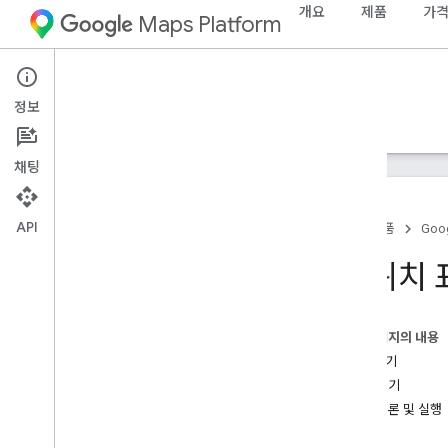
개요
제품
가격
Maps Platform
Android
Maps SDK for Android
정보
안내
참조
샘플
지원
채팅
API
홈
제품
Goog
샘플
내 위치 
개요
기본 지도
마커
이 페이지의 내용
고급 마커
시작하기
내 위치
코드 보기
이벤트
샘플 클론 및 실행
다중선