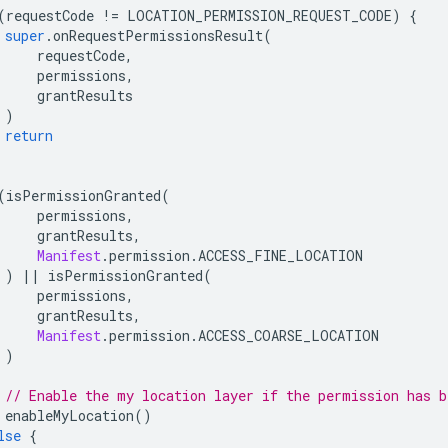
(
requestCode 
!=
 LOCATION_PERMISSION_REQUEST_CODE
)
{
super
.
onRequestPermissionsResult
(
     requestCode
,
     permissions
,
     grantResults
)
return
(
isPermissionGranted
(
     permissions
,
     grantResults
,
Manifest
.
permission
.
ACCESS_FINE_LOCATION
)
||
 isPermissionGranted
(
     permissions
,
     grantResults
,
Manifest
.
permission
.
ACCESS_COARSE_LOCATION
)
// Enable the my location layer if the permission has b
 enableMyLocation
()
lse
{