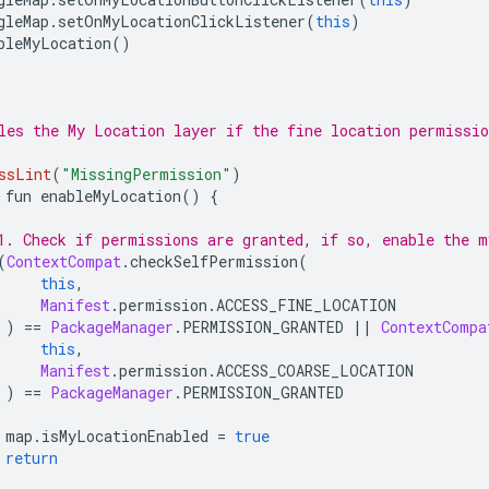
gleMap
.
setOnMyLocationClickListener
(
this
)
bleMyLocation
()
les the My Location layer if the fine location permissio
ssLint
(
"MissingPermission"
)
 fun enableMyLocation
()
{
1. Check if permissions are granted, if so, enable the m
(
ContextCompat
.
checkSelfPermission
(
this
,
Manifest
.
permission
.
ACCESS_FINE_LOCATION
)
==
PackageManager
.
PERMISSION_GRANTED 
||
ContextCompa
this
,
Manifest
.
permission
.
ACCESS_COARSE_LOCATION
)
==
PackageManager
.
PERMISSION_GRANTED
 map
.
isMyLocationEnabled 
=
true
return