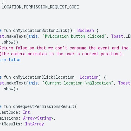
),
 LOCATION_PERMISSION_REQUEST_CODE
e
 fun onMyLocationButtonClick
():
Boolean
{
st
.
makeText
(
this
,
"MyLocation button clicked"
,
Toast
.
LE
.
show
()
Return false so that we don't consume the event and the 
(the camera animates to the user's current position).
urn
false
e
 fun onMyLocationClick
(
location
:
Location
)
{
st
.
makeText
(
this
,
"Current location:\n$location"
,
Toast
.
show
()
e
 fun onRequestPermissionsResult
(
uestCode
:
Int
,
missions
:
Array
<
String
>,
ntResults
:
IntArray