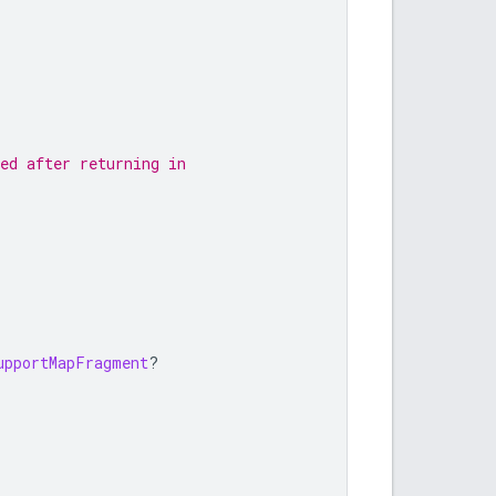
ed after returning in
upportMapFragment
?