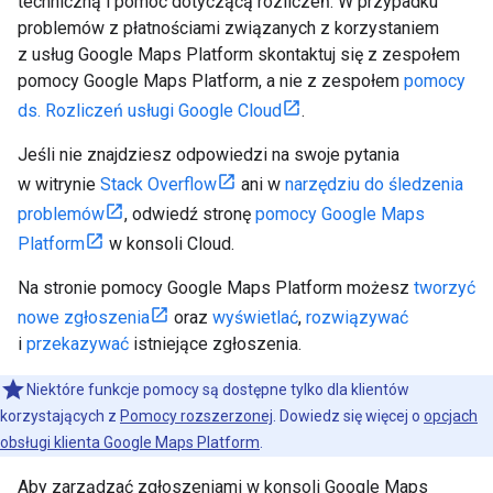
techniczną i pomoc dotyczącą rozliczeń. W przypadku
problemów z płatnościami związanych z korzystaniem
z usług Google Maps Platform skontaktuj się z zespołem
pomocy Google Maps Platform, a nie z zespołem
pomocy
ds. Rozliczeń usługi Google Cloud
.
Jeśli nie znajdziesz odpowiedzi na swoje pytania
w witrynie
Stack Overflow
ani w
narzędziu do śledzenia
problemów
, odwiedź stronę
pomocy Google Maps
Platform
w konsoli Cloud.
Na stronie pomocy Google Maps Platform możesz
tworzyć
nowe zgłoszenia
oraz
wyświetlać
,
rozwiązywać
i
przekazywać
istniejące zgłoszenia.
Niektóre funkcje pomocy są dostępne tylko dla klientów
korzystających z
Pomocy rozszerzonej
. Dowiedz się więcej o
opcjach
obsługi klienta Google Maps Platform
.
Aby zarządzać zgłoszeniami w konsoli Google Maps