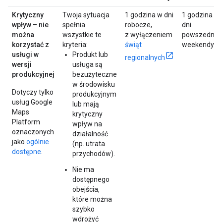
Krytyczny
Twoja sytuacja
1 godzina w dni
1 godzina w
wpływ – nie
spełnia
robocze,
dni
można
wszystkie te
z wyłączeniem
powszednie 
korzystać z
kryteria:
świąt
weekendy
usługi w
Produkt lub
regionalnych
wersji
usługa są
produkcyjnej
bezużyteczne
w środowisku
Dotyczy tylko
produkcyjnym
usług Google
lub mają
Maps
krytyczny
Platform
wpływ na
oznaczonych
działalność
jako
ogólnie
(np. utrata
dostępne
.
przychodów).
Nie ma
dostępnego
obejścia,
które można
szybko
wdrożyć