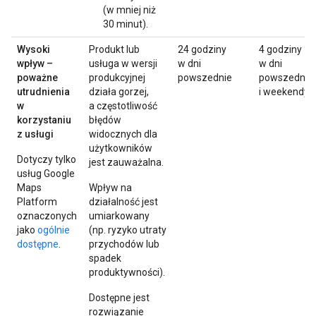
(w mniej niż
30 minut).
Wysoki
Produkt lub
24 godziny
4 godziny
wpływ –
usługa w wersji
w dni
w dni
poważne
produkcyjnej
powszednie
powszednie
utrudnienia
działa gorzej,
i weekendy
w
a częstotliwość
korzystaniu
błędów
z usługi
widocznych dla
użytkowników
Dotyczy tylko
jest zauważalna.
usług Google
Maps
Wpływ na
Platform
działalność jest
oznaczonych
umiarkowany
jako
ogólnie
(np. ryzyko utraty
dostępne
.
przychodów lub
spadek
produktywności).
Dostępne jest
rozwiązanie