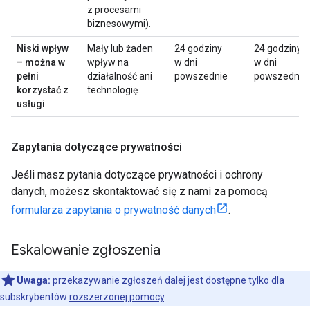
z procesami
biznesowymi).
Niski wpływ
Mały lub żaden
24 godziny
24 godziny
– można w
wpływ na
w dni
w dni
pełni
działalność ani
powszednie
powszednie
korzystać z
technologię.
usługi
Zapytania dotyczące prywatności
Jeśli masz pytania dotyczące prywatności i ochrony
danych, możesz skontaktować się z nami za pomocą
formularza zapytania o prywatność danych
.
Eskalowanie zgłoszenia
Uwaga:
przekazywanie zgłoszeń dalej jest dostępne tylko dla
subskrybentów
rozszerzonej pomocy
.