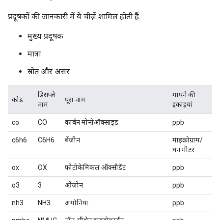
प्रदूषकों की जानकारी में ये चीज़ें शामिल होती हैं:
मुख्य प्रदूषक
मात्रा
स्रोत और असर
डिसप्ले
मापने की
कोड
पूरा नाम
नाम
इकाइयां
co
CO
कार्बन मोनोऑक्साइड
ppb
c6h6
C6H6
बेंज़ीन
माइक्रोग्राम/
घन मीटर
ox
OX
फ़ोटोकेमिकल ऑक्सीडेंट
ppb
o3
3
ओज़ोन
ppb
nh3
NH3
अमोनिया
ppb