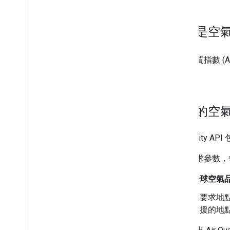
使用 Air Quality API
提出要求
瞭解回覆內容
什麼是空氣品
空氣品質指數
汙染物
空氣品質指數 (A
健康建議
的指標。
支援的空
Air Quality
根據要求參數，
全球空氣
為要求地
支援的地