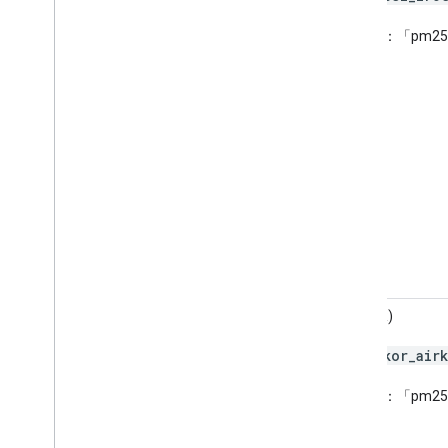
污染物：「pm25
CAI (KR)
kor
_
air
代碼：
污染物：「pm25
「no2」