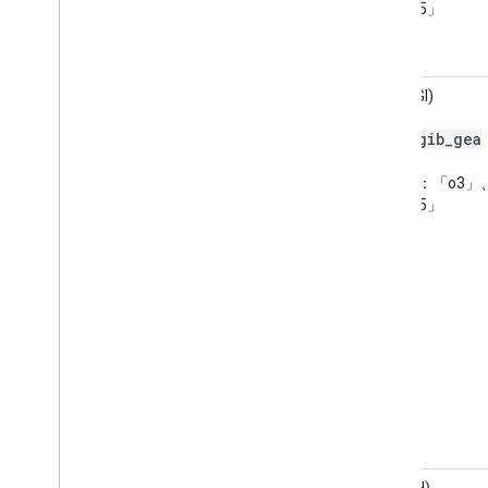
「pm25」
AQHI (GI)
gib
_
gea
代碼：
污染物：「o3」、
「pm25」
AQI (PH)