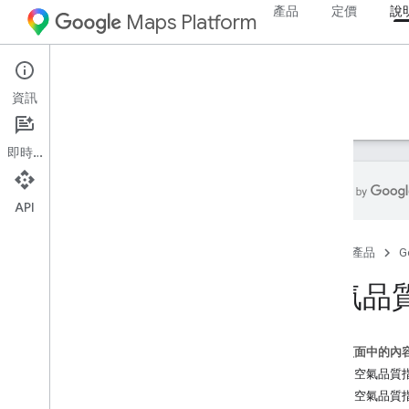
產品
定價
說
Maps Platform
Environment
Air Quality API
資訊
指南
參考資料
資源
即時通訊
API
Air Quality API
首頁
產品
G
總覽
試用 Air Quality API 示範
空氣品
國家
/
地區涵蓋範圍
設定
這個頁面中的內
設定 Air Quality API
什麼是空氣品質指數
支援的空氣品質