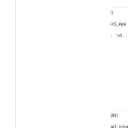
AQIH (IE)
irl
_
epa
代碼：
污染物：「o3」、
BelAQI (BE)
bel
_
irc
代碼：