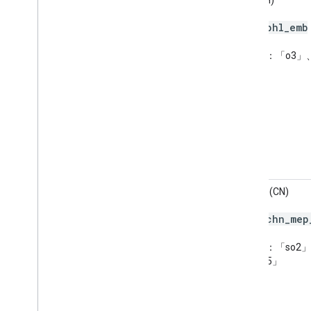
phl
_
emb
代碼：
汙染物：「o3」、
「no2」
AQI-1h (CN)
chn
_
mep
代碼：
污染物：「so2」
「pm25」