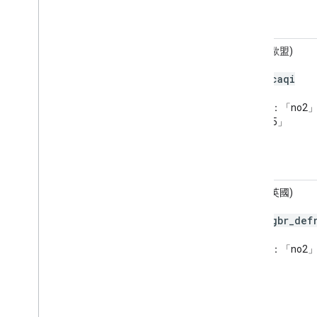
CAQI (歐盟)
caqi
代碼：
污染物：「no2」
「pm25」
DAQI (英國)
gbr
_
def
代碼：
污染物：「no2」