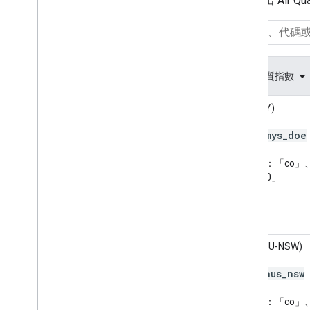
下表列出 Air 
空氣品質指數
API (MY)
mys
_
doe
代碼：
污染物：「co」、
「pm10」
AQC (AU-NSW)
aus
_
nsw
代碼：
污染物：「co」、