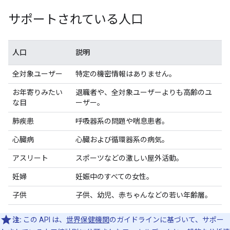
サポートされている人口
人口
説明
全対象ユーザー
特定の機密情報はありません。
お年寄りみたい
退職者や、全対象ユーザーよりも高齢のユ
な目
ーザー。
肺疾患
呼吸器系の問題や喘息患者。
心臓病
心臓および循環器系の病気。
アスリート
スポーツなどの激しい屋外活動。
妊婦
妊娠中のすべての女性。
子供
子供、幼児、赤ちゃんなどの若い年齢層。
注:
この API は、
世界保健機関
のガイドラインに基づいて、サポー