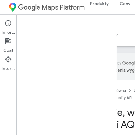
Produkty
Ceny
Maps Platform
Environment
Air Quality API
Informacje
Przewodniki
Materiały referencyjne
Zasoby
Czat
Interfejs API
Tłumaczenia wyge
Interfejs Air Quality API
Przegląd
Strona główna
Wypróbuj wersję demonstracyjną
Air Quality API
Air Quality API
Zasięg w krajach i regionach
Kraje
,
w 
Konfiguracja
API i AQ
Konfigurowanie interfejsu Air Quality
API