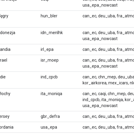
usa_epa_nowcast
ęgry
hun_bler
can_ec, deu_uba, fra_atmo
ndonezja
idn_menlhk
can_ec, deu_uba, fra_atmo
usa_epa_nowcast
rlandia
irl_epa
can_ec, deu_uba, fra_atmo
zrael
isr_moep
can_ec, deu_uba, fra_atmo
usa_epa_nowcast
ndie
ind_cpcb
can_ec, chn_mep, deu_uba,
kor_airkorea, mex_icars, 
łochy
ita_moniqa
can_ec, caqi, chn_mep, deu
ind_cpcb, ita_moniqa, kor_
usa_epa_nowcast
ersey
gbr_defra
can_ec, deu_uba, fra_atm
ordania
usa_epa
can_ec, deu_uba, fra_atm