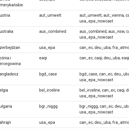
merykańskie
ustria
aut_umwelt
aut_umwelt, aut_vienna, c
usa_epa_nowcast
ustralia
aus_combined
aus_combined, aus_nsw, ca
usa_epa_nowcast
zerbejdżan
usa_epa
can_ec, deu_uba, fra_atm
ośnia i
eaqi
can_ec, caqi, deu_uba, ea
ercegowina
angladesz
bgd_case
bgd_case, can_ec, deu_uba
usa_epa_nowcast
elgia
bel_irceline
bel_irceline, can_ec, caqi,
usa_epa_nowcast
ułgaria
bgr_niggg
bgr_niggg, can_ec, deu_ub
usa_epa_nowcast
ahrajn
usa_epa
can_ec, deu_uba, fra_atm