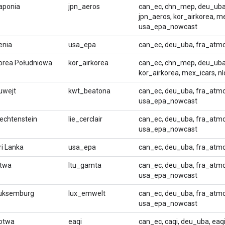
aponia
jpn_aeros
can_ec, chn_mep, deu_uba,
jpn_aeros, kor_airkorea, m
usa_epa_nowcast
enia
usa_epa
can_ec, deu_uba, fra_atm
orea Południowa
kor_airkorea
can_ec, chn_mep, deu_uba,
kor_airkorea, mex_icars, 
uwejt
kwt_beatona
can_ec, deu_uba, fra_atmo
usa_epa_nowcast
iechtenstein
lie_cerclair
can_ec, deu_uba, fra_atmo, 
usa_epa_nowcast
ri Lanka
usa_epa
can_ec, deu_uba, fra_atm
itwa
ltu_gamta
can_ec, deu_uba, fra_atmo
usa_epa_nowcast
uksemburg
lux_emwelt
can_ec, deu_uba, fra_atmo
usa_epa_nowcast
otwa
eaqi
can_ec, caqi, deu_uba, ea