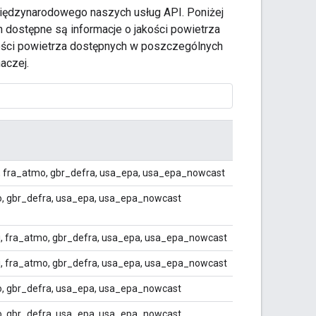
iędzynarodowego naszych usług API. Poniżej
 dostępne są informacje o jakości powietrza
jakości powietrza dostępnych w poszczególnych
aczej.
, fra_atmo, gbr_defra, usa_epa, usa_epa_nowcast
o, gbr_defra, usa_epa, usa_epa_nowcast
qi, fra_atmo, gbr_defra, usa_epa, usa_epa_nowcast
qi, fra_atmo, gbr_defra, usa_epa, usa_epa_nowcast
o, gbr_defra, usa_epa, usa_epa_nowcast
o, gbr_defra, usa_epa, usa_epa_nowcast