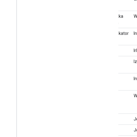
jednostka
W
główna
Identyfikator
I
IE
I
IL
I
IN
I
IT
W
JE
J
JO
J