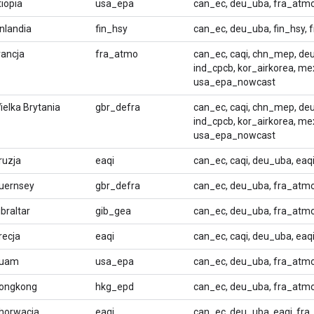
tiopia
usa_epa
can_ec, deu_uba, fra_atm
inlandia
fin_hsy
can_ec, deu_uba, fin_hsy,
rancja
fra_atmo
can_ec, caqi, chn_mep, deu
ind_cpcb, kor_airkorea, me
usa_epa_nowcast
ielka Brytania
gbr_defra
can_ec, caqi, chn_mep, deu
ind_cpcb, kor_airkorea, me
usa_epa_nowcast
ruzja
eaqi
can_ec, caqi, deu_uba, ea
uernsey
gbr_defra
can_ec, deu_uba, fra_atm
ibraltar
gib_gea
can_ec, deu_uba, fra_atmo
recja
eaqi
can_ec, caqi, deu_uba, ea
uam
usa_epa
can_ec, deu_uba, fra_atm
ongkong
hkg_epd
can_ec, deu_uba, fra_atm
horwacja
eaqi
can_ec, deu_uba, eaqi, fra