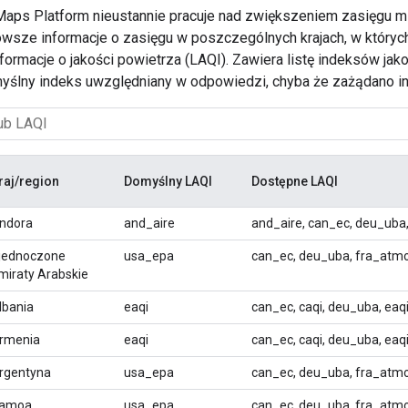
aps Platform nieustannie pracuje nad zwiększeniem zasięgu m
owsze informacje o zasięgu w poszczególnych krajach, w których
informacje o jakości powietrza (LAQI). Zawiera listę indeksów 
myślny indeks uwzględniany w odpowiedzi, chyba że zażądano in
raj/region
Domyślny LAQI
Dostępne LAQI
ndora
and_aire
and_aire, can_ec, deu_uba
jednoczone
usa_epa
can_ec, deu_uba, fra_atm
miraty Arabskie
lbania
eaqi
can_ec, caqi, deu_uba, ea
rmenia
eaqi
can_ec, caqi, deu_uba, ea
rgentyna
usa_epa
can_ec, deu_uba, fra_atm
amoa
usa_epa
can_ec, deu_uba, fra_atm