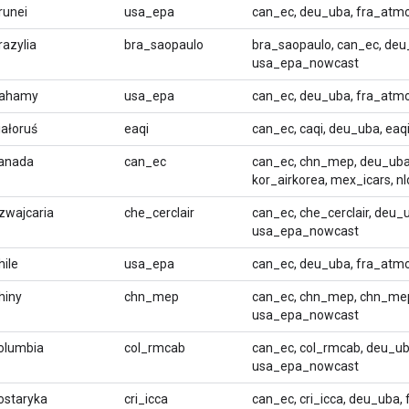
runei
usa_epa
can_ec, deu_uba, fra_atm
razylia
bra_saopaulo
bra_saopaulo, can_ec, deu
usa_epa_nowcast
ahamy
usa_epa
can_ec, deu_uba, fra_atm
iałoruś
eaqi
can_ec, caqi, deu_uba, ea
anada
can_ec
can_ec, chn_mep, deu_uba,
kor_airkorea, mex_icars, 
zwajcaria
che_cerclair
can_ec, che_cerclair, deu_
usa_epa_nowcast
hile
usa_epa
can_ec, deu_uba, fra_atm
hiny
chn_mep
can_ec, chn_mep, chn_mep
usa_epa_nowcast
olumbia
col_rmcab
can_ec, col_rmcab, deu_ub
usa_epa_nowcast
ostaryka
cri_icca
can_ec, cri_icca, deu_uba