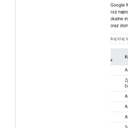
Zespół Google M
Praca z interfejsem Air Quality API
znajdziesz najn
Poproś
(AQI) i lokalne 
Odpowiedź
krajach oraz do
Kod
K
regionu
AD
A
AE
Z
E
AL
A
AM
A
AR
A
AS
S