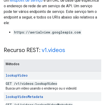
Um
endpoint de serviço
é um URL de base que especifica
o endereço de rede de um serviço de API. Um serviço
pode ter vários endpoints de serviço. Este serviço tem o
endpoint a seguir, e todos os URIs abaixo são relativos a
ele:
https://aerialview.googleapis.com
Recurso REST:
v1
.
videos
Métodos
lookup
Video
GET
/
v1
/
videos:lookup
Video
Busca um vídeo usando o endereço ou o videoId.
lookup
Video
Metadata
GET
/
v1
/
videos:lookup
Video
Metadata