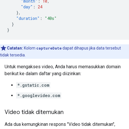
"month"
:
10
,
"day"
:
24
},
"duration"
:
"40s"
}
}
Catatan:
Kolom
captureDate
dapat dihapus jika data tersebut
tidak tersedia.
Untuk mengakses video, Anda harus memasukkan domain
berikut ke dalam daftar yang diizinkan:
*.gstatic.com
*.googlevideo.com
Video tidak ditemukan
Ada dua kemungkinan respons "Video tidak ditemukan",