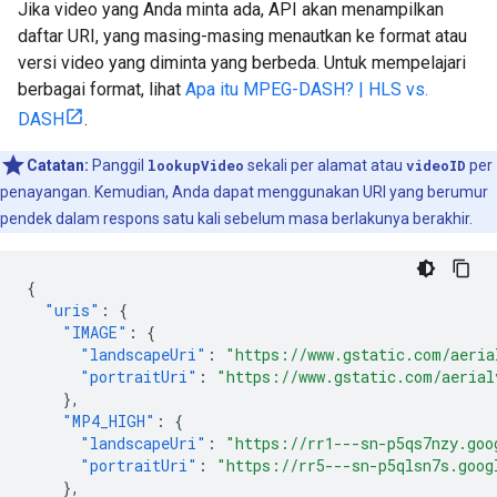
Jika video yang Anda minta ada, API akan menampilkan
daftar URI, yang masing-masing menautkan ke format atau
versi video yang diminta yang berbeda. Untuk mempelajari
berbagai format, lihat
Apa itu MPEG-DASH? | HLS vs.
DASH
.
Catatan:
Panggil
lookupVideo
sekali per alamat atau
videoID
per
penayangan. Kemudian, Anda dapat menggunakan URI yang berumur
pendek dalam respons satu kali sebelum masa berlakunya berakhir.
{
"uris"
:
{
"IMAGE"
:
{
"landscapeUri"
:
"https://www.gstatic.com/aeria
"portraitUri"
:
"https://www.gstatic.com/aerial
},
"MP4_HIGH"
:
{
"landscapeUri"
:
"https://rr1---sn-p5qs7nzy.goo
"portraitUri"
:
"https://rr5---sn-p5qlsn7s.goog
},