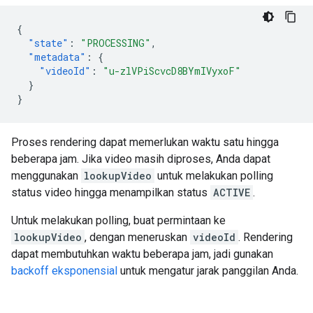
{
"state"
:
"PROCESSING"
,
"metadata"
:
{
"videoId"
:
"u-zlVPiScvcD8BYmIVyxoF"
}
}
Proses rendering dapat memerlukan waktu satu hingga
beberapa jam. Jika video masih diproses, Anda dapat
menggunakan
lookupVideo
untuk melakukan polling
status video hingga menampilkan status
ACTIVE
.
Untuk melakukan polling, buat permintaan ke
lookupVideo
, dengan meneruskan
videoId
. Rendering
dapat membutuhkan waktu beberapa jam, jadi gunakan
backoff eksponensial
untuk mengatur jarak panggilan Anda.