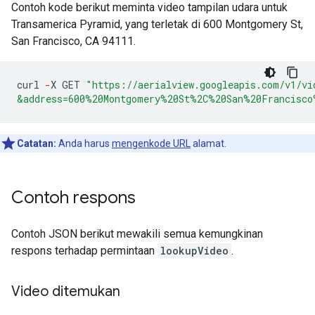
Contoh kode berikut meminta video tampilan udara untuk
Transamerica Pyramid, yang terletak di 600 Montgomery St,
San Francisco, CA 94111.
curl
-
X
GET
"https://aerialview.googleapis.com/v1/vi
&address=600%20Montgomery%20St%2C%20San%20Francisco
Catatan:
Anda harus
mengenkode URL
alamat.
Contoh respons
Contoh JSON berikut mewakili semua kemungkinan
respons terhadap permintaan
lookupVideo
.
Video ditemukan