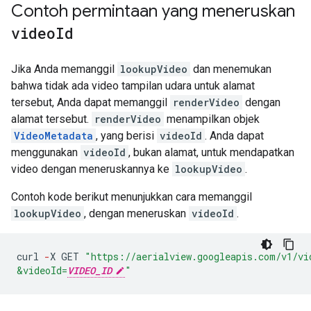
Contoh permintaan yang meneruskan
video
Id
Jika Anda memanggil
lookupVideo
dan menemukan
bahwa tidak ada video tampilan udara untuk alamat
tersebut, Anda dapat memanggil
renderVideo
dengan
alamat tersebut.
renderVideo
menampilkan objek
VideoMetadata
, yang berisi
videoId
. Anda dapat
menggunakan
videoId
, bukan alamat, untuk mendapatkan
video dengan meneruskannya ke
lookupVideo
.
Contoh kode berikut menunjukkan cara memanggil
lookupVideo
, dengan meneruskan
videoId
.
curl
-
X
GET
"https://aerialview.googleapis.com/v1/vi
&videoId=
VIDEO_ID
"