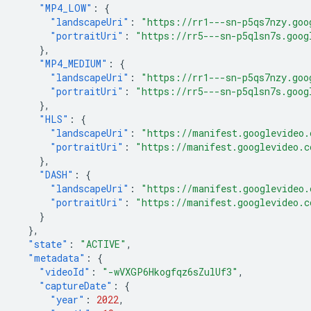
"MP4_LOW"
:
{
"landscapeUri"
:
"https://rr1---sn-p5qs7nzy.goo
"portraitUri"
:
"https://rr5---sn-p5qlsn7s.goog
},
"MP4_MEDIUM"
:
{
"landscapeUri"
:
"https://rr1---sn-p5qs7nzy.goo
"portraitUri"
:
"https://rr5---sn-p5qlsn7s.goog
},
"HLS"
:
{
"landscapeUri"
:
"https://manifest.googlevideo.
"portraitUri"
:
"https://manifest.googlevideo.c
},
"DASH"
:
{
"landscapeUri"
:
"https://manifest.googlevideo.
"portraitUri"
:
"https://manifest.googlevideo.c
}
},
"state"
:
"ACTIVE"
,
"metadata"
:
{
"videoId"
:
"-wVXGP6Hkogfqz6sZulUf3"
,
"captureDate"
:
{
"year"
:
2022
,