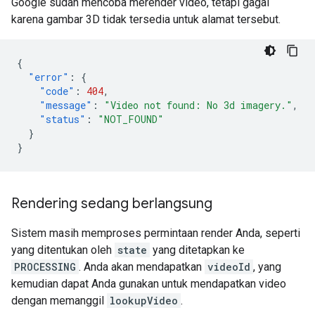
Google sudah mencoba merender video, tetapi gagal
karena gambar 3D tidak tersedia untuk alamat tersebut.
{
"error"
:
{
"code"
:
404
,
"message"
:
"Video not found: No 3d imagery."
,
"status"
:
"NOT_FOUND"
}
}
Rendering sedang berlangsung
Sistem masih memproses permintaan render Anda, seperti
yang ditentukan oleh
state
yang ditetapkan ke
PROCESSING
. Anda akan mendapatkan
videoId
, yang
kemudian dapat Anda gunakan untuk mendapatkan video
dengan memanggil
lookupVideo
.