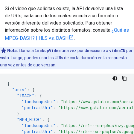
Si el video que solicitas existe, la API devuelve una lista
de URIs, cada uno de los cuales vincula a un formato o
versión diferente del video solicitado. Para obtener
información sobre los distintos formatos, consulta
¿Qué es
MPEG-DASH? | HLS vs. DASH
.
Nota:
Llama a
lookupVideo
una vez por dirección o a
videoID
por
vista. Luego, puedes usar los URIs de corta duración en la respuesta
una vez antes de que venzan.
{
"uris"
:
{
"IMAGE"
:
{
"landscapeUri"
:
"https://www.gstatic.com/aeria
"portraitUri"
:
"https://www.gstatic.com/aerial
},
"MP4_HIGH"
:
{
"landscapeUri"
:
"https://rr1---sn-p5qs7nzy.goo
"portraitUri"
:
"https://rr5---sn-p5qlsn7s.goog