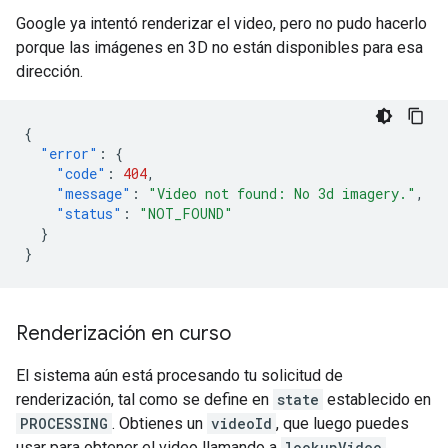
Google ya intentó renderizar el video, pero no pudo hacerlo
porque las imágenes en 3D no están disponibles para esa
dirección.
{
"error"
:
{
"code"
:
404
,
"message"
:
"Video not found: No 3d imagery."
,
"status"
:
"NOT_FOUND"
}
}
Renderización en curso
El sistema aún está procesando tu solicitud de
renderización, tal como se define en
state
establecido en
PROCESSING
. Obtienes un
videoId
, que luego puedes
usar para obtener el video llamando a
lookupVideo
.