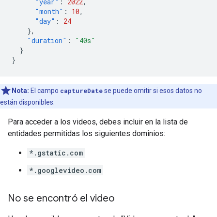
"year"
:
2022
,
"month"
:
10
,
"day"
:
24
},
"duration"
:
"40s"
}
}
Nota:
El campo
captureDate
se puede omitir si esos datos no
están disponibles.
Para acceder a los videos, debes incluir en la lista de
entidades permitidas los siguientes dominios:
*.gstatic.com
*.googlevideo.com
No se encontró el video