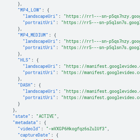
},
"MP4_LOW"
:
{
"landscapeUri"
:
"https://rr1---sn-p5qs7nzy.goo
"portraitUri"
:
"https://rr5---sn-p5qlsn7s.goog
},
"MP4_MEDIUM"
:
{
"landscapeUri"
:
"https://rr1---sn-p5qs7nzy.goo
"portraitUri"
:
"https://rr5---sn-p5qlsn7s.goog
},
"HLS"
:
{
"landscapeUri"
:
"https://manifest.googlevideo.
"portraitUri"
:
"https://manifest.googlevideo.c
},
"DASH"
:
{
"landscapeUri"
:
"https://manifest.googlevideo.
"portraitUri"
:
"https://manifest.googlevideo.c
}
},
"state"
:
"ACTIVE"
,
"metadata"
:
{
"videoId"
:
"-wVXGP6Hkogfqz6sZulUf3"
,
"captureDate"
:
{