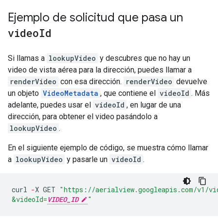
Ejemplo de solicitud que pasa un
video
Id
Si llamas a
lookupVideo
y descubres que no hay un
video de vista aérea para la dirección, puedes llamar a
renderVideo
con esa dirección.
renderVideo
devuelve
un objeto
VideoMetadata
, que contiene el
videoId
. Más
adelante, puedes usar el
videoId
, en lugar de una
dirección, para obtener el video pasándolo a
lookupVideo
.
En el siguiente ejemplo de código, se muestra cómo llamar
a
lookupVideo
y pasarle un
videoId
.
curl
-
X
GET
"https://aerialview.googleapis.com/v1/vi
&videoId=
VIDEO_ID
"