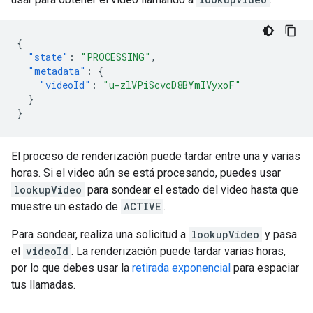
{
"state"
:
"PROCESSING"
,
"metadata"
:
{
"videoId"
:
"u-zlVPiScvcD8BYmIVyxoF"
}
}
El proceso de renderización puede tardar entre una y varias
horas. Si el video aún se está procesando, puedes usar
lookupVideo
para sondear el estado del video hasta que
muestre un estado de
ACTIVE
.
Para sondear, realiza una solicitud a
lookupVideo
y pasa
el
videoId
. La renderización puede tardar varias horas,
por lo que debes usar la
retirada exponencial
para espaciar
tus llamadas.