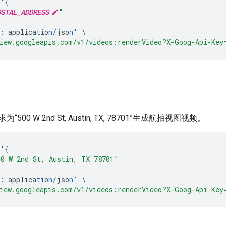
'
{
OSTAL_ADDRESS
"
:
applica
t
io
n
/jso
n
'
\
iew.googleapis.com/v1/videos:renderVideo?X-Goog-Api-Key
00 W 2nd St, Austin, TX, 78701”生成航拍视图视频。
'
{
00 W 2nd St, Austin, TX 78701"
:
applica
t
io
n
/jso
n
'
\
iew.googleapis.com/v1/videos:renderVideo?X-Goog-Api-Key