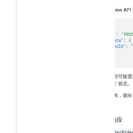
Aerial Vie
{
"state"
:
"PRO
"metadata"
:
{
"videoId"
:
}
}
渲染过程可能需
ACTIVE
状态。
如需轮询，请
用。
主动响应
当
renderVide