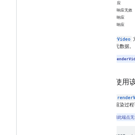
如何使用 Aerial View API
示例响应
检索视频的元数据
地址响应无效
提取生成的视频
处理响应
生成新视频
主动响应
迁移
renderVideo
从预览版中迁移
视频的元数据。
最佳实践
注意
：
此
renderVi
Web API 最佳实践
架构中心
如何使用该 
通过向
render
所示。渲染过程
注意
：
使用此端点无