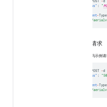
curl
-
X
POST
-
d
"address"
:
"
P
}
'
\
-
H
'Co
ntent
-
Type
"https://aerialv
示例请求
以下代码示例请求为“5
curl
-
X
POST
-
d
"address"
:
"5
}
'
\
-
H
'Co
ntent
-
Type
"https://aerialv