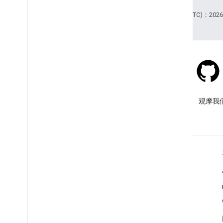
最后更新时间 (UTC)：2026-
Stack Overflow
在 google-maps 标签下提问。
观摩我
了解详情
常见问题解答
功能探索器
API 安全性最佳实践
优化网络服务用量