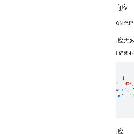
示例响应
以下 JSON 
地址响应无
地址不正确或不
{
"error"
:
{
"code"
:
400
,
"message"
:
"status"
:
"
}
}
处理响应