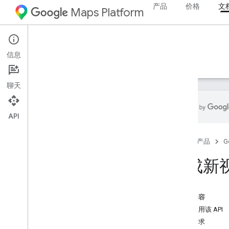
产品
价格
文
Maps Platform
Aerial View API
信息
指南
参考文档
资源
聊天
API
Aerial View API
首页
产品
G
概览
体验演示版
生成新
设置
设置 Aerial View API
本页内容
如何使用该 API
使用 Aerial View API
示例请求