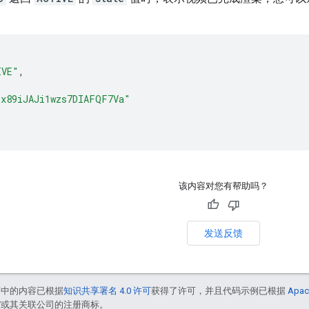
IVE"
,
"x89iJAJi1wzs7DIAFQF7Va"
该内容对您有帮助吗？
发送反馈
面中的内容已根据
知识共享署名 4.0 许可
获得了许可，并且代码示例已根据
Apac
le 和/或其关联公司的注册商标。