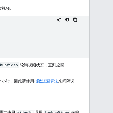
索视频。
okupVideo
轮询视频状态，直到返回
个小时，因此请使用
指数退避算法
来间隔调
通过使用
videoId
调用
lookupVideo
来检