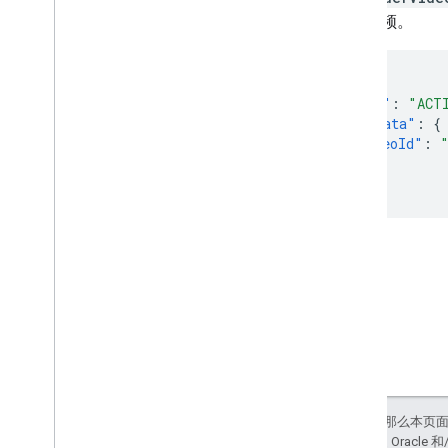
索该视频。
{
"state"
:
"ACT
"metadata"
:
{
"videoId"
:
}
}
如未另行说明，那么本页
站政策
。Java 是 Orac