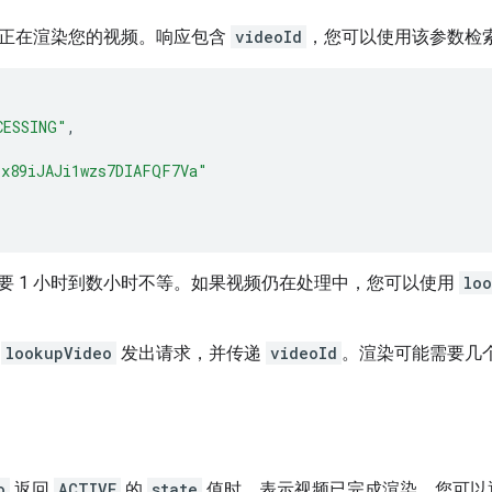
w API 正在渲染您的视频。响应包含
videoId
，您可以使用该参数检
CESSING"
,
"x89iJAJi1wzs7DIAFQF7Va"
要 1 小时到数小时不等。如果视频仍在处理中，您可以使用
lo
向
lookupVideo
发出请求，并传递
videoId
。渲染可能需要几
o
返回
ACTIVE
的
state
值时，表示视频已完成渲染，您可以