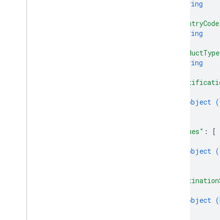
string
]
,
"countryCode
string
]
,
"productType
string
]
,
"certificati
{
object (
}
]
,
"issues"
: 
[
{
object (
}
]
,
"destination
{
object (
}
]