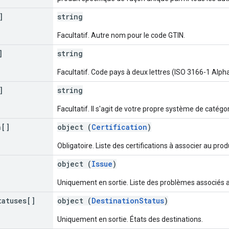
]
string
Facultatif. Autre nom pour le code GTIN.
]
string
Facultatif. Code pays à deux lettres (ISO 3166-1 Alpha
]
string
Facultatif. Il s'agit de votre propre système de catég
n[]
object (
Certification
)
Obligatoire. Liste des certifications à associer au produ
object (
Issue
)
Uniquement en sortie. Liste des problèmes associés a
tatuses[]
object (
DestinationStatus
)
Uniquement en sortie. États des destinations.