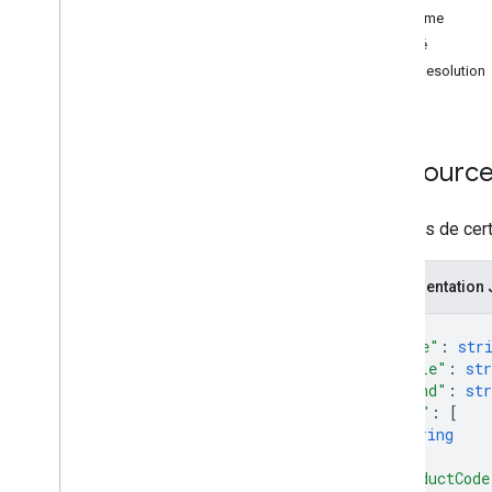
Problème
Types
Gravité
Attributs
IssueResolution
Produit
Product
Section
Améliorer les performances
Ressource
Données de certi
Représentation
{
"name"
: 
str
"title"
: 
str
"brand"
: 
str
"mpn"
: 
[
string
]
,
"productCode