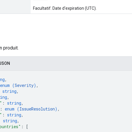
Facultatif. Date d'expiration (UTC).
n produit.
 JSON
ng
,
enum (
Severity
)
,
 
string
,
ing
,
"
: 
string
,
: 
enum (
IssueResolution
)
,
"
: 
string
,
: 
string
,
ountries"
: 
[