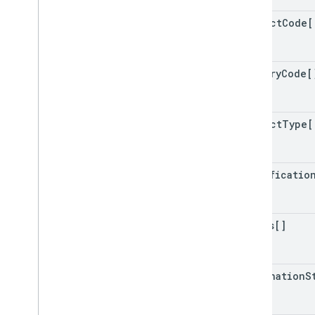
product
Code[
country
Code[
product
Type[
certificatio
issues[]
destination
S