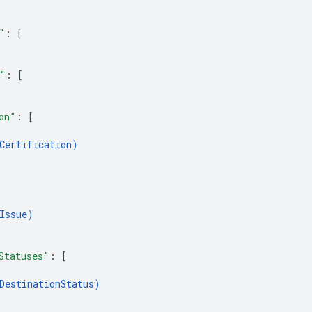
"
: 
[
"
: 
[
on"
: 
[
Certification
)
Issue
)
Statuses"
: 
[
DestinationStatus
)