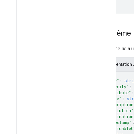
Problème
Problème lié à u
Représentation
{
"type"
: 
stri
"severity"
: 
"attribute"
:
"title"
: 
str
"description
"resolution"
"destination
"timestamp"
"applicableC