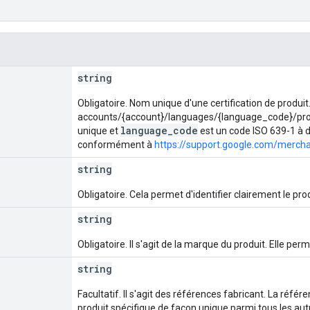
string
Obligatoire. Nom unique d'une certification de produit
accounts/{account}/languages/{language_code}/produ
language_code
unique et
est un code ISO 639-1 à d
conformément à
https://support.google.com/merc
string
Obligatoire. Cela permet d'identifier clairement le prod
string
Obligatoire. Il s'agit de la marque du produit. Elle perm
string
Facultatif. Il s'agit des références fabricant. La référe
produit spécifique de façon unique parmi tous les aut