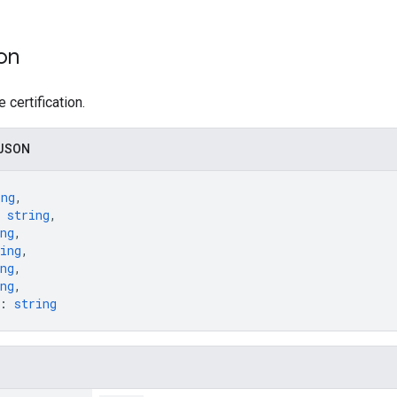
ion
 certification.
 JSON
ing
,
 
string
,
ng
,
ing
,
ng
,
ng
,
: 
string