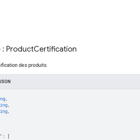
 : Product
Certification
fication des produits.
 JSON
ing
,
ing
,
ing
,
"
: 
[