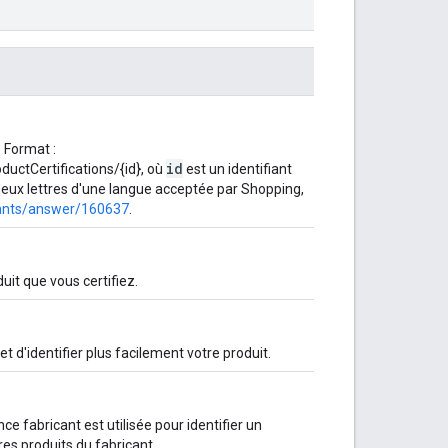
. Format :
id
ctCertifications/{id}, où
est un identifiant
eux lettres d'une langue acceptée par Shopping,
hants/answer/160637
.
uit que vous certifiez.
et d'identifier plus facilement votre produit.
nce fabricant est utilisée pour identifier un
res produits du fabricant.