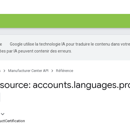
Google utilise la technologie IA pour traduire le contenu dans votr
es par IA peuvent contenir des erreurs.
s
Manufacturer Center API
Référence
source: accounts
.
languages
.
pr
ctCertification