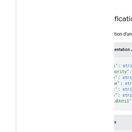
Certificat
Description d'une
Représentation
{
"name"
: 
str
"authority"
:
"code"
: 
stri
"value"
: 
str
"link"
: 
stri
"logo"
: 
stri
"validUntil"
}
Champs