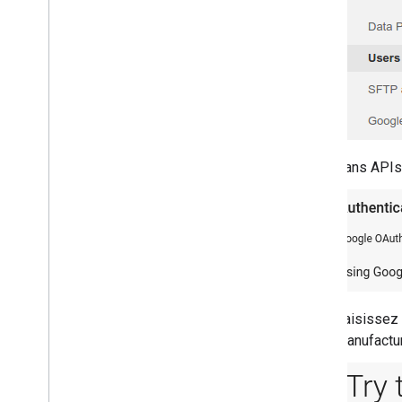
Dans APIs
Saisissez
Manufactur