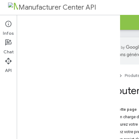
Manufacturer Center API
Guides
Référence
Exemples
Infos
Chat
traductions généré
Commencer
Autoriser les requêtes
API
Accueil
Produit
Comptes de service
Requêtes par lots
Débute
Sur cette page
Prise en charge 
Configurez votre
Envoyez votre pre