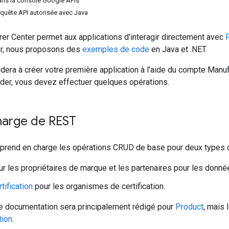
dans la console Google APIs
equête API autorisée avec Java
er Center permet aux applications d'interagir directement avec
r, nous proposons des
exemples de code
en Java et .NET.
dera à créer votre première application à l'aide du compte Manu
er, vous devez effectuer quelques opérations.
harge de REST
prend en charge les opérations CRUD de base pour deux types d
r les propriétaires de marque et les partenaires pour les donné
tification
pour les organismes de certification.
te documentation sera principalement rédigé pour
Product
, mais 
tion
.