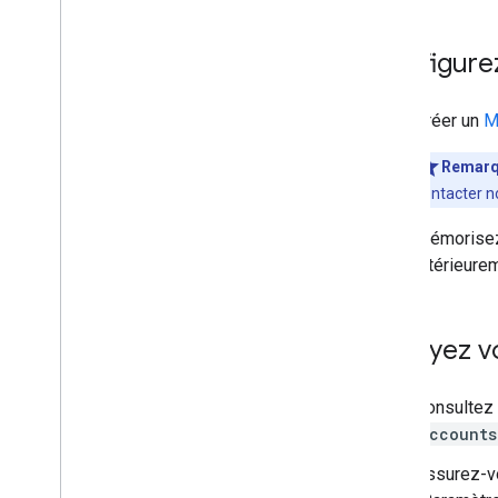
Configure
Créer un
M
Remar
contacter n
Mémorisez 
ultérieure
Envoyez vo
Consultez
Accounts
Assurez-vo