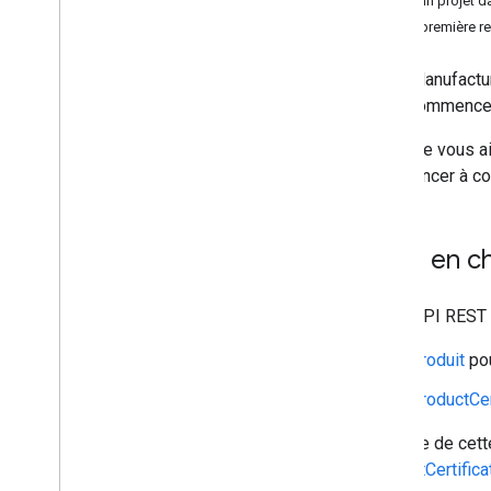
Créer un projet 
Votre première r
L'API Manufactur
aider commence
Ce guide vous ai
commencer à cod
Prise en c
Notre API REST 
Produit
pou
ProductCer
Le reste de cet
ProductCertifica