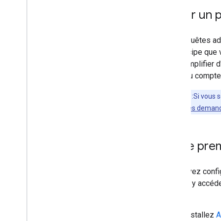
Créer un p
Les requêtes adr
du principe que 
pour simplifier 
nouveau compte d
Remarque
:Si vous 
Autoriser sur les deman
Votre prem
Vous avez confi
pouvez y accéde
l'API.
Installez
A