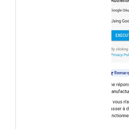
Remar
Une réponse
Manufactur
Si vous n'
passer à d
fonctionne